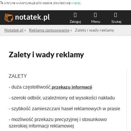
Ta witryna wykorzystuje pliki cookie, dowiedz się
więcej
.
Zaloguj
Menu
Szukaj
Notatek.pl
»
Reklama zastosowanie
»
Zalety i wady reklamy
Zalety i wady reklamy
ZALETY
- duża częstotliwość
przekazu informacji
- szeroki odbiór, uzależniony od wysokości nakładu
- szybkość zamieszczani haseł reklamowych w prasie
- możliwość przekazu precyzyjnej i stosunkowo
szerokiej informacji reklamowej