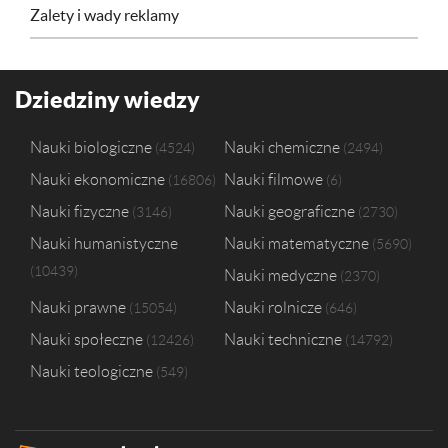
Zalety i wady reklamy
Dziedziny wiedzy
Nauki biologiczne
Nauki chemiczne
4524
2494
Nauki ekonomiczne
Nauki filmowe
16806
6
Nauki fizyczne
Nauki geograficzne
3146
2730
Nauki humanistyczne
Nauki matematyczne
5690
10439
Nauki medyczne
2370
Nauki prawne
Nauki rolnicze
15054
646
Nauki społeczne
Nauki techniczne
12426
14792
Nauki teologiczne
549