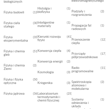
elektromagnetycznego
biologicznych
Histolgia i
1
Podziały i
2
biofizyka
Fizyka budowli
135
rozgraniczenia
Inteligentne
1
Fizyka ciała
30
Propagacja fal
1
materiały
stałego
radiowych
Kierunki rozwoju
41
Fizyka
35
Przenoszenie
12
fizyki
eksperymentalna
ciepła
Konwersja ciepła
4
Fizyka i chemia
51
Przyrządy
17
gleb
półprzewodnikowe
Konwersja energii
2
Fizyka i chemia
2
Radio
11
Ziemi
programowalne
Kosmologia
3
Fizyka i fizyka
50
Spektroskopia
2
optyczna
Kriogenika
3
atomowa i
molekularna
Fizyka jądrowa
Laboratoorium
36
25
termodynamiki i
Systemy
1
chemii fizycznej
odniesienia i
układy