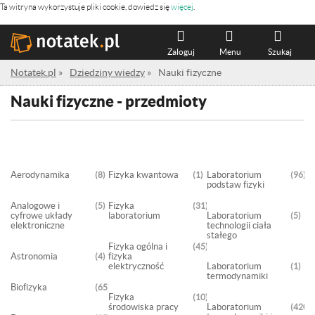
Ta witryna wykorzystuje pliki cookie, dowiedz się
więcej
.
Zaloguj
Menu
Szukaj
Notatek.pl
»
Dziedziny wiedzy
»
Nauki fizyczne
Nauki fizyczne - przedmioty
Aerodynamika
Fizyka kwantowa
Laboratorium
8
1
96
podstaw fizyki
Analogowe i
Fizyka
5
31
cyfrowe układy
laboratorium
Laboratorium
5
elektroniczne
technologii ciała
stałego
Fizyka ogólna i
45
Astronomia
fizyka
4
elektryczność
Laboratorium
1
termodynamiki
Biofizyka
65
Fizyka
10
środowiska pracy
Laboratorium
420