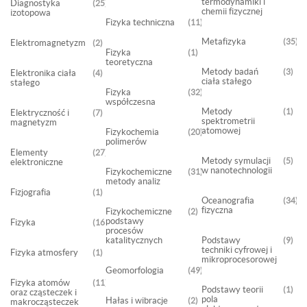
termodynamiki i
Diagnostyka
25
chemii fizycznej
izotopowa
Fizyka techniczna
11
Metafizyka
35
Elektromagnetyzm
2
Fizyka
1
teoretyczna
Metody badań
3
Elektronika ciała
4
ciała stałego
stałego
Fizyka
32
współczesna
Metody
1
Elektryczność i
7
spektrometrii
magnetyzm
atomowej
Fizykochemia
20
polimerów
Elementy
27
Metody symulacji
5
elektroniczne
w nanotechnologii
Fizykochemiczne
31
metody analiz
Fizjografia
1
Oceanografia
34
fizyczna
Fizykochemiczne
2
podstawy
Fizyka
1633
procesów
katalitycznych
Podstawy
9
techniki cyfrowej i
Fizyka atmosfery
1
mikroprocesorowej
Geomorfologia
49
Fizyka atomów
11
Podstawy teorii
1
oraz cząsteczek i
pola
Hałas i wibracje
2
makrocząsteczek