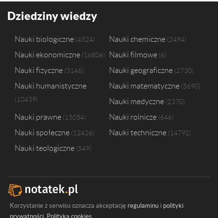
Dziedziny wiedzy
Nauki biologiczne
Nauki chemiczne
4524
2494
Nauki ekonomiczne
Nauki filmowe
16806
6
Nauki fizyczne
Nauki geograficzne
3146
2730
Nauki humanistyczne
Nauki matematyczne
5690
10439
Nauki medyczne
2370
Nauki prawne
Nauki rolnicze
15054
646
Nauki społeczne
Nauki techniczne
12426
14792
Nauki teologiczne
549
Korzystanie z serwisu oznacza akceptację
regulaminu
i
polityki
prywatności
.
Polityka cookies