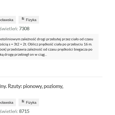
ocławska
Fizyka
wietleń:
7308
rostoliniowym zależność drogi przebytej przez ciało od czasu
ością s = 3t2 + 2t. Oblicz prędkość ciała po przebyciu 16 m.
obok) przedstawia zależność od czasu prędkości biegacza po
Jaką drogę przebiegł on w ciąg...
y. Rzuty: pionowy, poziomy,
ocławska
Fizyka
wietleń:
8715