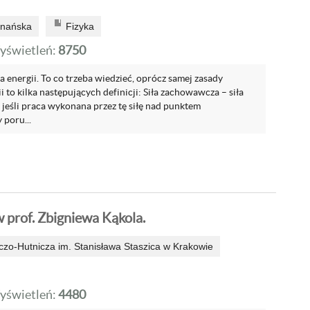
znańska
Fizyka
yświetleń:
8750
energii. To co trzeba wiedzieć, oprócz samej zasady
 to kilka następujących definicji: Siła zachowawcza – siła
jeśli praca wykonana przez tę siłę nad punktem
 poru...
 prof. Zbigniewa Kąkola.
zo-Hutnicza im. Stanisława Staszica w Krakowie
yświetleń:
4480