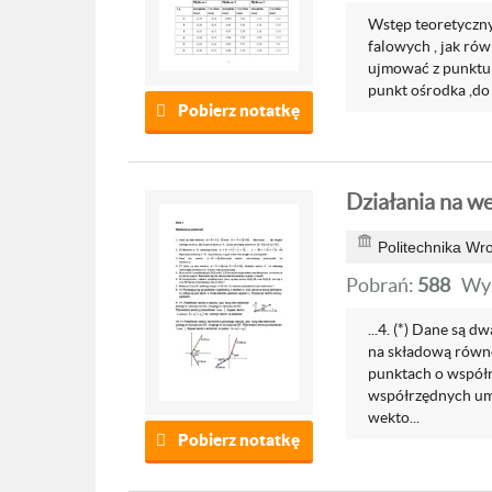
Wstęp teoretyczny
falowych , jak rów
ujmować z punktu 
punkt ośrodka ,do
Pobierz notatkę
Działania na w
Politechnika Wr
Pobrań:
588
Wyś
...4. (*) Dane są d
na składową równo
punktach o współrz
współrzędnych umi
wekto...
Pobierz notatkę