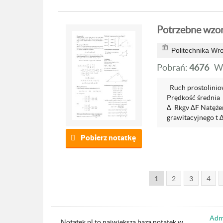
Potrzebne wzory
Politechnika Wr
Pobrań:
4676
W
Ruch prostoliniow
Prędkość średnia v
∆ Rkgv ∆F Natężen
grawitacyjnego t ∆
Pobierz notatkę
1
2
3
4
Admi
Notatek.pl to największa baza notatek w