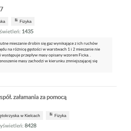
 7
ska
Fizyka
wietleń:
1435
ne mieszanie drobin się gaz wynikające z ich ruchów
ędu na różnicę gęstości w warstwach 1 i 2 mieszanie nie
i występuje przepływ masy opisany wzorem Ficka. .
zenoszenie masy zachodzi w kierunku zmniejszającej się
pół. załamania za pomocą
ętokrzyska w Kielcach
Fizyka
yświetleń:
8428