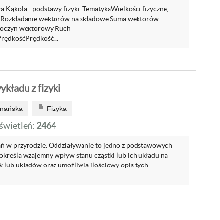
 Kąkola - podstawy fizyki. TematykaWielkości fizyczne,
 Rozkładanie wektorów na składowe Suma wektorów
 Iloczyn wektorowy Ruch
ędkośćPrędkość...
kładu z fizyki
znańska
Fizyka
wietleń:
2464
ń w przyrodzie. Oddziaływanie to jedno z podstawowych
e określa wzajemny wpływ stanu cząstki lub ich układu na
k lub układów oraz umożliwia ilościowy opis tych