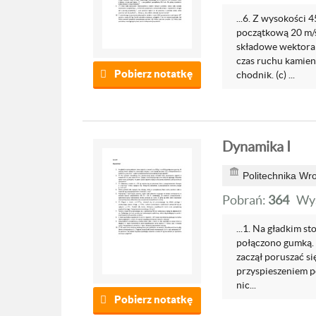
...6. Z wysokości
początkową 20 m/s
składowe wektora p
czas ruchu kamie
Pobierz notatkę
chodnik. (c) ...
Dynamika I
Politechnika Wr
Pobrań:
364
Wyś
...1. Na gładkim 
połączono gumką. W
zaczął poruszać si
przyspieszeniem po
nic...
Pobierz notatkę