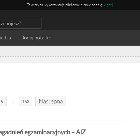
Ta witryna wykorzystuje pliki cookie, dowiedz się
więcej
.
iedza
Następna
...
5
163
gadnień egzaminacyjnych – AiZ