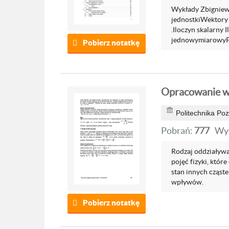
Wykłady Zbigniewa
jednostkiWektory
.Iloczyn skalarny
jednowymiarowyPr
Pobierz notatkę
Opracowanie wy
Politechnika Po
Pobrań:
777
Wyś
Rodzaj oddziaływa
pojęć fizyki, któr
stan innych cząste
wpływów.
Pobierz notatkę