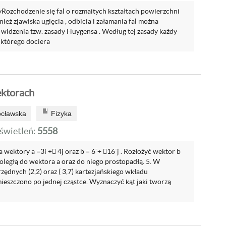
Rozchodzenie się fal o rozmaitych kształtach powierzchni
nież zjawiska ugięcia , odbicia i załamania fal można
widzenia tzw. zasady Huygensa . Według tej zasady każdy
 którego dociera
ektorach
ocławska
Fizyka
wietleń:
5558
wa wektory a =3i + 4j oraz b = 6ˆ+ 16ˆj . Rozłożyć wektor b
ległą do wektora a oraz do niego prostopadłą. 5. W
ędnych (2,2) oraz ( 3,7) kartezjańskiego wkładu
eszczono po jednej cząstce. Wyznaczyć kąt jaki tworzą