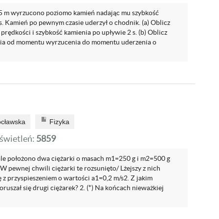
 45 m wyrzucono poziomo kamień nadając mu szybkość
. Kamień po pewnym czasie uderzył o chodnik. (a) Oblicz
rędkości i szybkość kamienia po upływie 2 s. (b) Oblicz
nia od momentu wyrzucenia do momentu uderzenia o
ocławska
Fizyka
wietleń:
5859
stole położono dwa ciężarki o masach m1=250 g i m2=500 g
 pewnej chwili ciężarki te rozsunięto/ Lżejszy z nich
ę z przyspieszeniem o wartości a1=0,2 m/s2. Z jakim
ruszał się drugi ciężarek? 2. (*) Na końcach nieważkiej