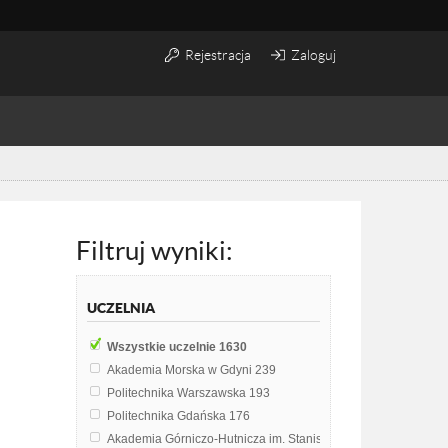
Rejestracja
Zaloguj
Filtruj wyniki:
UCZELNIA
Wszystkie uczelnie
1630
Akademia Morska w Gdyni
239
Politechnika Warszawska
193
Politechnika Gdańska
176
Akademia Górniczo-Hutnicza im. Stanisława Staszica w Krak