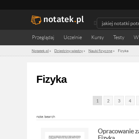
Przeglądaj
Uczelnie
Kursy
Testy
W
Notatek.pl
»
Dziedziny wiedzy
»
Nauki fizyczne
»
Fizyka
Fizyka
1
2
3
4
note /search
Opracowanie za
Fizyka