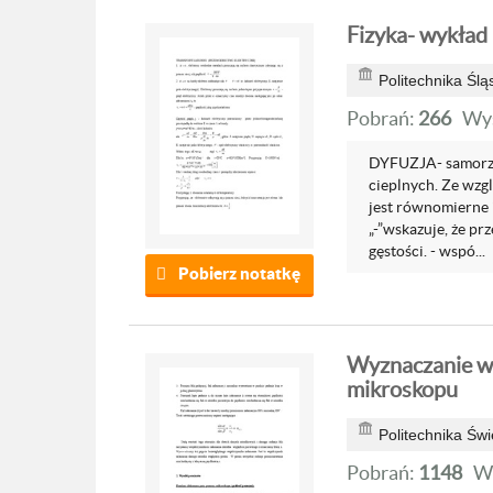
Fizyka- wykład
Politechnika Ślą
Pobrań:
266
Wyś
DYFUZJA- samorzut
cieplnych. Ze wzgl
jest równomierne 
„-”wskazuje, że pr
gęstości. - wspó...
Pobierz notatkę
Wyznaczanie ws
mikroskopu
Politechnika Świ
Pobrań:
1148
W