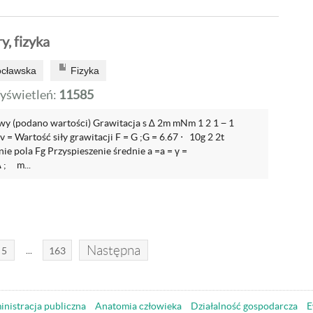
, fizyka
ocławska
Fizyka
yświetleń:
11585
y (podano wartości) Grawitacja s ∆ 2m mNm 1 2 1 − 1
 = Wartość siły grawitacji F = G ;G = 6.67 ⋅ 10g 2 2t
ie pola Fg Przyspieszenie średnie a =a = γ =
 ; m...
Następna
...
5
163
nistracja publiczna
Anatomia człowieka
Działalność gospodarcza
E