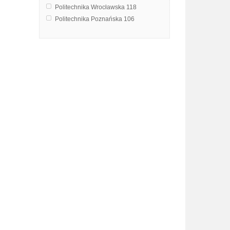
Politechnika Wrocławska
118
Politechnika Poznańska
106
Uniwersytet Przyrodniczy we Wrocławiu
99
Politechnika Śląska
95
Uniwersytet Szczeciński
87
Uniwersytet Wrocławski
85
Uniwersytet Gdański
75
Uniwersytet Przyrodniczy w Lublinie
61
Uniwersytet Rolniczy im. Hugona Kołłątaja w Krakowie
34
Politechnika Rzeszowska im. Ignacego Łukasiewicza
18
Uniwersytet Jagielloński w Krakowie
15
Uniwersytet Warszawski
14
Politechnika Świętokrzyska w Kielcach
10
Wyższa Szkoła Techniczna w Katowicach
8
Uniwersytet Łódzki
4
Politechnika Krakowska im. Tadeusza Kościuszki
2
Akademia Muzyczna w Krakowie
1
Akademia Sztuk Pięknych w Gdańsku
1
Państwowa Wyższa Szkoła Zawodowa w Chełmie
1