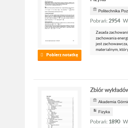
Politechnika Po
Pobrań:
2954
W
Zasada zachowania 
zachowania energii
jest zachowawcza, 
materialnym, który
Pobierz notatkę
Zbiór wykładów
Akademia Górnic
Fizyka
Pobrań:
1890
W