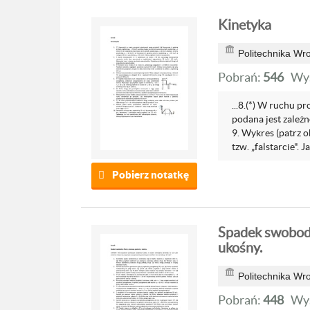
Kinetyka
Politechnika Wr
Pobrań:
546
Wyś
...8.(*) W ruchu p
podana jest zależn
9. Wykres (patrz 
tzw. „falstarcie". 
Pobierz notatkę
Spadek swobodn
ukośny.
Politechnika Wr
Pobrań:
448
Wyś