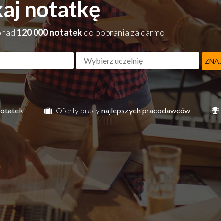
aj notatkę
onad
120 000 notatek
do pobrania za darmo
ZNA
notatek
Oferty pracy
najlepszych pracodawców