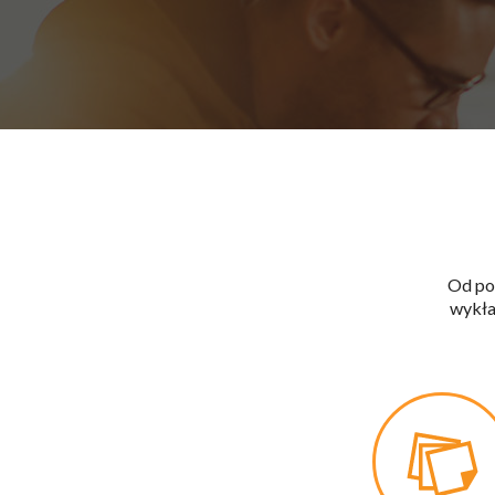
Od po
wykła