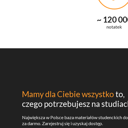
~ 120 00
notatek
Mamy dla Ciebie wszystko
to,
czego potrzebujesz na studia
Największa w Polsce baza materiałów studenckich do
za darmo. Zarejestruj się i uzyskaj dostęp.