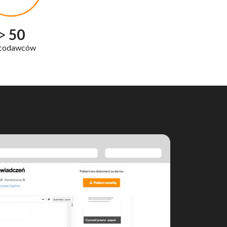
>
50
codawców