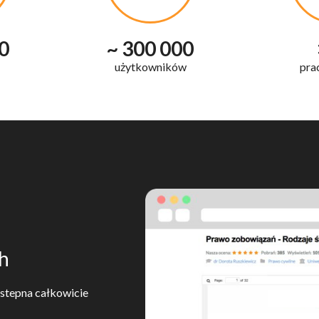
0
~ 300 000
użytkowników
pra
ch
stepna całkowicie