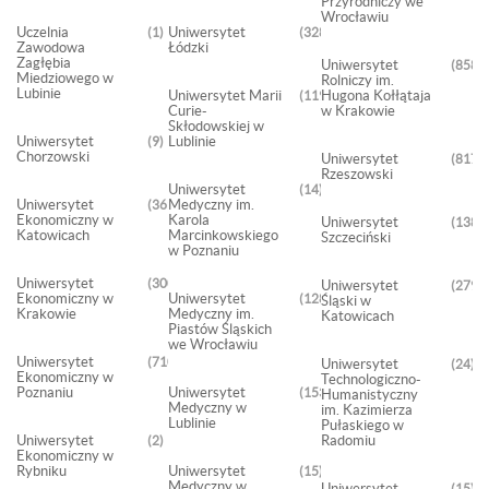
Przyrodniczy we
Wrocławiu
Uczelnia
Uniwersytet
1
3283
Zawodowa
Łódzki
Zagłębia
Uniwersytet
858
Miedziowego w
Rolniczy im.
Lubinie
Uniwersytet Marii
Hugona Kołłątaja
1198
Curie-
w Krakowie
Skłodowskiej w
Uniwersytet
Lublinie
9
Chorzowski
Uniwersytet
817
Rzeszowski
Uniwersytet
14
Uniwersytet
Medyczny im.
3695
Ekonomiczny w
Karola
Uniwersytet
1382
Katowicach
Marcinkowskiego
Szczeciński
w Poznaniu
Uniwersytet
3009
Uniwersytet
2793
Ekonomiczny w
Uniwersytet
128
Śląski w
Krakowie
Medyczny im.
Katowicach
Piastów Śląskich
we Wrocławiu
Uniwersytet
710
Uniwersytet
24
Ekonomiczny w
Technologiczno-
Poznaniu
Uniwersytet
153
Humanistyczny
Medyczny w
im. Kazimierza
Lublinie
Pułaskiego w
Uniwersytet
Radomiu
2
Ekonomiczny w
Rybniku
Uniwersytet
15
Medyczny w
Uniwersytet
15