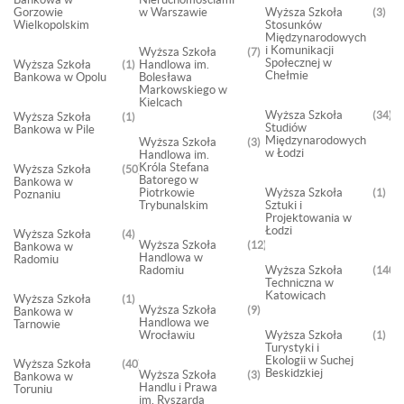
Gorzowie
w Warszawie
Wyższa Szkoła
3
Wielkopolskim
Stosunków
Międzynarodowych
i Komunikacji
Wyższa Szkoła
7
Społecznej w
Wyższa Szkoła
Handlowa im.
1
Chełmie
Bankowa w Opolu
Bolesława
Markowskiego w
Kielcach
Wyższa Szkoła
34
Wyższa Szkoła
1
Studiów
Bankowa w Pile
Międzynarodowych
Wyższa Szkoła
3
w Łodzi
Handlowa im.
Króla Stefana
Wyższa Szkoła
50
Batorego w
Bankowa w
Piotrkowie
Wyższa Szkoła
1
Poznaniu
Trybunalskim
Sztuki i
Projektowania w
Łodzi
Wyższa Szkoła
4
Wyższa Szkoła
12
Bankowa w
Handlowa w
Radomiu
Radomiu
Wyższa Szkoła
140
Techniczna w
Katowicach
Wyższa Szkoła
1
Wyższa Szkoła
9
Bankowa w
Handlowa we
Tarnowie
Wrocławiu
Wyższa Szkoła
1
Turystyki i
Ekologii w Suchej
Wyższa Szkoła
40
Beskidzkiej
Wyższa Szkoła
3
Bankowa w
Handlu i Prawa
Toruniu
im. Ryszarda