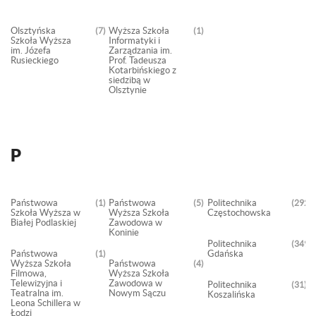
Olsztyńska
Wyższa Szkoła
7
1
Szkoła Wyższa
Informatyki i
im. Józefa
Zarządzania im.
Rusieckiego
Prof. Tadeusza
Kotarbińskiego z
siedzibą w
Olsztynie
P
Państwowa
Państwowa
Politechnika
1
5
292
Szkoła Wyższa w
Wyższa Szkoła
Częstochowska
Białej Podlaskiej
Zawodowa w
Koninie
Politechnika
3498
Państwowa
Gdańska
1
Wyższa Szkoła
Państwowa
4
Filmowa,
Wyższa Szkoła
Telewizyjna i
Zawodowa w
Politechnika
31
Teatralna im.
Nowym Sączu
Koszalińska
Leona Schillera w
Łodzi