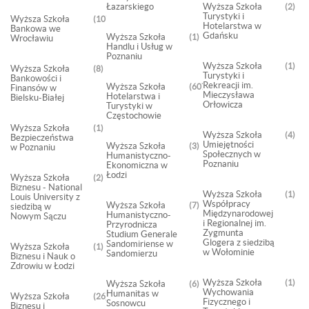
Łazarskiego
Wyższa Szkoła
2
Turystyki i
Wyższa Szkoła
107
Hotelarstwa w
Bankowa we
Gdańsku
Wyższa Szkoła
1
Wrocławiu
Handlu i Usług w
Poznaniu
Wyższa Szkoła
1
Wyższa Szkoła
8
Turystyki i
Bankowości i
Rekreacji im.
Wyższa Szkoła
607
Finansów w
Mieczysława
Hotelarstwa i
Bielsku-Białej
Orłowicza
Turystyki w
Częstochowie
Wyższa Szkoła
1
Wyższa Szkoła
4
Bezpieczeństwa
Umiejętności
Wyższa Szkoła
3
w Poznaniu
Społecznych w
Humanistyczno-
Poznaniu
Ekonomiczna w
Łodzi
Wyższa Szkoła
2
Biznesu - National
Wyższa Szkoła
1
Louis University z
Współpracy
Wyższa Szkoła
7
siedzibą w
Międzynarodowej
Humanistyczno-
Nowym Sączu
i Regionalnej im.
Przyrodnicza
Zygmunta
Studium Generale
Glogera z siedzibą
Sandomiriense w
Wyższa Szkoła
1
w Wołominie
Sandomierzu
Biznesu i Nauk o
Zdrowiu w Łodzi
Wyższa Szkoła
1
Wyższa Szkoła
6
Wychowania
Humanitas w
Wyższa Szkoła
26
Fizycznego i
Sosnowcu
Biznesu i