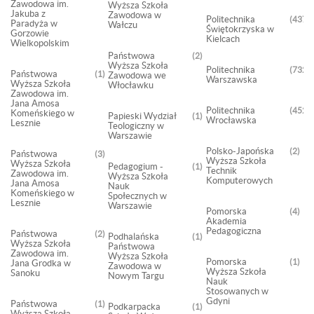
Zawodowa im.
Wyższa Szkoła
Jakuba z
Zawodowa w
Politechnika
437
Paradyża w
Wałczu
Świętokrzyska w
Gorzowie
Kielcach
Wielkopolskim
Państwowa
2
Wyższa Szkoła
Politechnika
7325
Państwowa
1
Zawodowa we
Warszawska
Wyższa Szkoła
Włocławku
Zawodowa im.
Jana Amosa
Politechnika
4528
Komeńskiego w
Papieski Wydział
1
Wrocławska
Lesznie
Teologiczny w
Warszawie
Polsko-Japońska
2
Państwowa
3
Wyższa Szkoła
Wyższa Szkoła
Pedagogium -
1
Technik
Zawodowa im.
Wyższa Szkoła
Komputerowych
Jana Amosa
Nauk
Komeńskiego w
Społecznych w
Lesznie
Warszawie
Pomorska
4
Akademia
Pedagogiczna
Państwowa
2
Podhalańska
1
Wyższa Szkoła
Państwowa
Zawodowa im.
Wyższa Szkoła
Pomorska
1
Jana Grodka w
Zawodowa w
Wyższa Szkoła
Sanoku
Nowym Targu
Nauk
Stosowanych w
Gdyni
Państwowa
1
Podkarpacka
1
Wyższa Szkoła