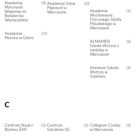
Akademia
3
Akademia Sztuk
221
Marynarki
Pięknych w
Akademia
1
Wojennej im.
Warszawie
Wychowania
Bohaterów
Fizycznego Józefa
Westerplatte
Piłsudskiego w
Warszawie
Akademia
1352
Morska w Gdyni
ALMAMER
2
Szkoła Wyższa z
siedzibą w
Warszawie
Ateneum Szkoła
5
Wyższa w
Gdańsku
C
Centrum Nauki i
Centrum
Collegium Civitas
1
1
2
Biznesu ŻAK
Szkolenia SG
w Warszawie