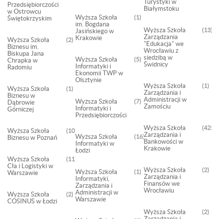
Turystyki w
Przedsiębiorczości
Białymstoku
w Ostrowcu
Wyższa Szkoła
1
Świętokrzyskim
im. Bogdana
Wyższa Szkoła
13
Jasińskiego w
Zarządzania
Krakowie
Wyższa Szkoła
2
"Edukacja" we
Biznesu im.
Wrocławiu z
Biskupa Jana
siedzibą w
Wyższa Szkoła
5
Chrapka w
Świdnicy
Informatyki i
Radomiu
Ekonomii TWP w
Olsztynie
Wyższa Szkoła
1
Wyższa Szkoła
1
Zarządzania i
Biznesu w
Administracji w
Wyższa Szkoła
7
Dąbrowie
Zamościu
Informatyki i
Górniczej
Przedsiębiorczości
Wyższa Szkoła
425
Wyższa Szkoła
10
Zarządzania i
Wyższa Szkoła
16
Biznesu w Poznań
Bankowości w
Informatyki w
Krakowie
Łodzi
Wyższa Szkoła
11
Cła i Logistyki w
Wyższa Szkoła
2
Wyższa Szkoła
1
Warszawie
Zarządzania i
Informatyki,
Finansów we
Zarządzania i
Wrocławiu
Administracji w
Wyższa Szkoła
2
Warszawie
COSINUS w Łodzi
Wyższa Szkoła
2
Zarządzania i