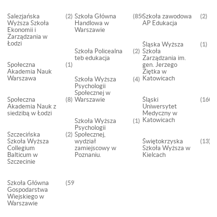
Salezjańska
Szkoła Główna
Szkoła zawodowa
2
850
2
Wyższa Szkoła
Handlowa w
AP Edukacja
Ekonomii i
Warszawie
Zarządzania w
Łodzi
Śląska Wyższa
1
Szkoła Policealna
Szkoła
2
teb edukacja
Zarządzania im.
Społeczna
gen. Jerzego
1
Akademia Nauk
Ziętka w
Warszawa
Katowicach
Szkoła Wyższa
4
Psychologii
Społecznej w
Społeczna
Warszawie
Śląski
8
160
Akademia Nauk z
Uniwersytet
siedzibą w Łodzi
Medyczny w
Katowicach
Szkoła Wyższa
1
Psychologii
Szczecińska
Społecznej,
2
Szkoła Wyższa
wydział
Świętokrzyska
13
Collegium
zamiejscowy w
Szkoła Wyższa w
Balticum w
Poznaniu.
Kielcach
Szczecinie
Szkoła Główna
597
Gospodarstwa
Wiejskiego w
Warszawie