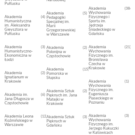
Pułtusku
Akademia
384
Wychowania
Akademia
5
Akademia
Fizycznego i
4
Pedagogiki
Humanistyczna
Sportu im.
Specjalnej im.
im. Aleksandra
Jędrzeja
Marii
Gieysztora w
Śniadeckiego w
Grzegorzewskiej
Pułtusku
Gdańsku
w Warszawie
Akademia
Akademia
3
21
Akademia
2
Humanistyczno-
Wychowania
Polonijna w
Ekonomiczna w
Fizycznego im.
Częstochowie
Łodzi
Bronisława
Czecha w
Krakowie
Akademia
15
Akademia
2
Pomorska w
Ignatianum w
Słupsku
Krakowie
Akademia
1
Wychowania
Fizycznego im.
Akademia Sztuk
2
Eugeniusza
Akademia im.
6
Pięknych im. Jana
Piaseckiego w
Jana Długosza w
Matejki w
Poznaniu
Częstochowie
Krakowie
Akademia
3
Akademia Leona
12
Akademia Sztuk
3
Wychowania
Koźmińskiego w
Pięknych w
Fizycznego im.
Warszawie
Gdańsku
Jerzego Kukuczki
w Katowicach