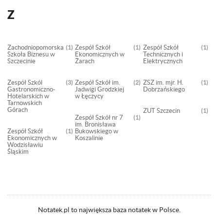
Z
Zachodniopomorska
Zespół Szkół
Zespół Szkół
1
1
1
Szkoła Biznesu w
Ekonomicznych w
Technicznych i
Szczecinie
Żarach
Elektrycznych
Zespół Szkól
Zespół Szkół im.
ZSZ im. mjr. H.
3
2
1
Gastronomiczno-
Jadwigi Grodzkiej
Dobrzańskiego
Hotelarskich w
w Łęczycy
Tarnowskich
Górach
ZUT Szczecin
1
Zespół Szkół nr 7
1
im. Bronisława
Zespół Szkół
Bukowskiego w
1
Ekonomicznych w
Koszalinie
Wodzisławiu
Śląskim
Notatek.pl to największa baza notatek w Polsce.