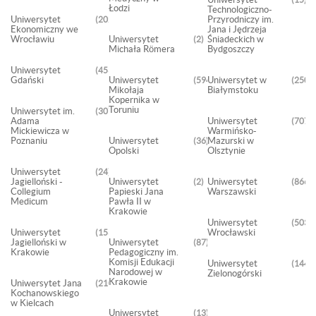
Łodzi
Technologiczno-
Uniwersytet
Przyrodniczy im.
202
Ekonomiczny we
Jana i Jędrzeja
Wrocławiu
Uniwersytet
Śniadeckich w
2
Michała Römera
Bydgoszczy
Uniwersytet
4531
Gdański
Uniwersytet
Uniwersytet w
5942
2504
Mikołaja
Białymstoku
Kopernika w
Toruniu
Uniwersytet im.
3075
Adama
Uniwersytet
707
Mickiewicza w
Warmińsko-
Poznaniu
Uniwersytet
Mazurski w
36
Opolski
Olsztynie
Uniwersytet
24
Jagielloński -
Uniwersytet
Uniwersytet
2
8667
Collegium
Papieski Jana
Warszawski
Medicum
Pawła II w
Krakowie
Uniwersytet
5039
Uniwersytet
Wrocławski
1538
Jagielloński w
Uniwersytet
87
Krakowie
Pedagogiczny im.
Komisji Edukacji
Uniwersytet
144
Narodowej w
Zielonogórski
Krakowie
Uniwersytet Jana
2102
Kochanowskiego
w Kielcach
Uniwersytet
13