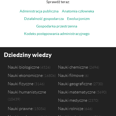
Sprawdź teraz:
Administracja publiczna
Anatomia człowieka
Działalność gospodarcza
Ewolucjonizm
Gospodarka przestrzenna
Kodeks postępowania administracyjnego
Dziedziny wiedzy
Nauki biologiczne
Nauki chemiczne
4524
2494
Nauki ekonomiczne
Nauki filmowe
16806
6
Nauki fizyczne
Nauki geograficzne
3146
2730
Nauki humanistyczne
Nauki matematyczne
5690
10439
Nauki medyczne
2370
Nauki prawne
Nauki rolnicze
15054
646