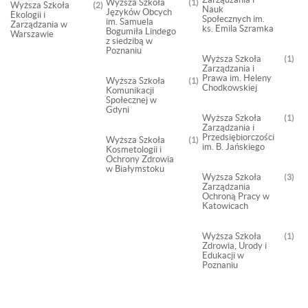
Wyższa Szkoła
1
Wyższa Szkoła
2
Nauk
Języków Obcych
Ekologii i
Społecznych im.
im. Samuela
Zarządzania w
ks. Emila Szramka
Bogumiła Lindego
Warszawie
z siedzibą w
Poznaniu
Wyższa Szkoła
1
Zarządzania i
Prawa im. Heleny
Wyższa Szkoła
1
Chodkowskiej
Komunikacji
Społecznej w
Gdyni
Wyższa Szkoła
1
Zarządzania i
Przedsiębiorczości
Wyższa Szkoła
1
im. B. Jańskiego
Kosmetologii i
Ochrony Zdrowia
w Białymstoku
Wyższa Szkoła
3
Zarządzania
Ochroną Pracy w
Katowicach
Wyższa Szkoła
1
Zdrowia, Urody i
Edukacji w
Poznaniu