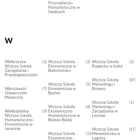
Przyrodniczo–
Humanistyczny w
Siedlcach
W
Wałbrzyska
Wyższa Szkoła
Wyższa Szkoła
1
2
1
Wyższa Szkoła
Ekonomiczna w
Kupiecka w Łodzi
Zarządzania i
Białymstoku
Przedsiębiorczości
Wyższa Szkoła
87
Wyższa Szkoła
Marketingu i
5
Warszawski
Ekonomiczna w
Biznesu
7
Uniwersytet
Bochni
Medyczny
Wyższa Szkoła
1
Wyższa Szkoła
Marketingu i
4
Wielkopolska
Ekonomiczno-
Zarządzania w
3
Wyższa Szkoła
Humanistyczna w
Lesznie
Humanistyczno-
Bielsko Białej
Ekonomiczna w
Jarocinie
Wyższa Szkoła
17
Wyższa Szkoła
Menedżerska w
15
Ekonomiczno-
Legnicy