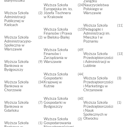
Białymstoku
Związku
Wyższa Szkoła
Nauczycielstwa
24
Europejska im. ks.
Polskiego w
Wyższa Szkoła
Józefa Tischnera
Warszawie
2
Administracji
w Krakowie
Publicznej w
Kielcach
Wyższa Szkoła
11
Wyższa Szkoła
Pedagogiki i
15
Finansów i Prawa
Administracji im.
Wyższa Szkoła
w Bielsku-Białej
Mieszka I w
2
Administracyjno-
Poznaniu
Społeczna w
Warszawie
Wyższa Szkoła
49
Finansów i
Wyższa Szkoła
13
Zarządzania w
Przedsiębiorczości
Wyższa Szkoła
Warszawie
i Administracji w
9
Bankowa w
Lublinie
Bydgoszczy
Wyższa Szkoła
44
Gospodarki
Wyższa Szkoła
3
Wyższa Szkoła
Krajowej w
Przedsiębiorczości
34
Bankowa w
Kutnie
i Marketingu w
Chorzowie
Chrzanowie
Wyższa Szkoła
60
Wyższa Szkoła
Gospodarki w
Wyższa Szkoła
7
1
Bankowa w
Bydgoszczy
Przedsiębiorczości
Gdańsku
i Nauk
Społecznych w
Otwocku
Wyższa Szkoła
2
Wyższa Szkoła
Gospodarowania
1
Bankowa w
Nieruchomościami