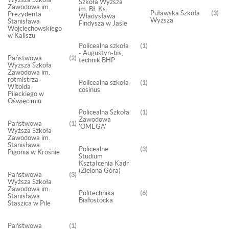
Szkoła Wyższa
Zawodowa im.
im. Bł. Ks.
Puławska Szkoła
3
Prezydenta
Władysława
Wyższa
Stanisława
Findysza w Jaśle
Wojciechowskiego
w Kaliszu
Policealna szkoła
1
- Augustyn-bis,
Państwowa
2
technik BHP
Wyższa Szkoła
Zawodowa im.
rotmistrza
Policealna szkoła
1
Witolda
cosinus
Pileckiego w
Oświęcimiu
Policealna Szkoła
1
Zawodowa
Państwowa
1
'OMEGA'
Wyższa Szkoła
Zawodowa im.
Stanisława
Policealne
3
Pigonia w Krośnie
Studium
Kształcenia Kadr
(Zielona Góra)
Państwowa
3
Wyższa Szkoła
Zawodowa im.
Politechnika
6
Stanisława
Białostocka
Staszica w Pile
Państwowa
1