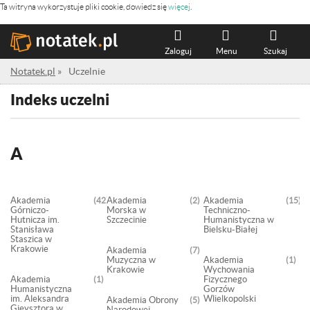
Ta witryna wykorzystuje pliki cookie, dowiedz się
więcej
.
Zaloguj
Menu
Szukaj
Notatek.pl
»
Uczelnie
Indeks uczelni
A
Akademia
Akademia
Akademia
4270
2
15
Górniczo-
Morska w
Techniczno-
Hutnicza im.
Szczecinie
Humanistyczna w
Stanisława
Bielsku-Białej
Staszica w
Krakowie
Akademia
7
Muzyczna w
Akademia
1
Krakowie
Wychowania
Akademia
Fizycznego
1
Humanistyczna
Gorzów
im. Aleksandra
Wlielkopolski
Akademia Obrony
5
Gieysztora w
Narodowej