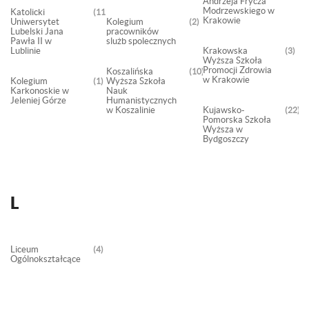
Andrzeja Frycza
Modrzewskiego w
Katolicki
1191
Krakowie
Uniwersytet
Kolegium
2
Lubelski Jana
pracowników
Pawła II w
slużb spolecznych
Lublinie
Krakowska
3
Wyższa Szkoła
Promocji Zdrowia
Koszalińska
10
w Krakowie
Kolegium
Wyższa Szkoła
1
Karkonoskie w
Nauk
Jeleniej Górze
Humanistycznych
w Koszalinie
Kujawsko-
22
Pomorska Szkoła
Wyższa w
Bydgoszczy
L
Liceum
4
Ogólnokształcące