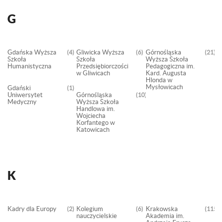
G
Gdańska Wyższa
Gliwicka Wyższa
Górnośląska
4
6
21
Szkoła
Szkoła
Wyższa Szkoła
Humanistyczna
Przedsiębiorczości
Pedagogiczna im.
w Gliwicach
Kard. Augusta
Hlonda w
Mysłowicach
Gdański
1
Uniwersytet
Górnośląska
10
Medyczny
Wyższa Szkoła
Handlowa im.
Wojciecha
Korfantego w
Katowicach
K
Kadry dla Europy
Kolegium
Krakowska
2
6
115
nauczycielskie
Akademia im.