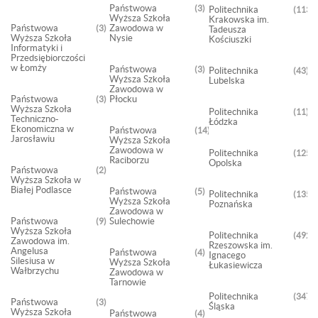
Państwowa
3
Politechnika
1133
Wyższa Szkoła
Krakowska im.
Państwowa
Zawodowa w
3
Tadeusza
Wyższa Szkoła
Nysie
Kościuszki
Informatyki i
Przedsiębiorczości
w Łomży
Państwowa
3
Politechnika
43
Wyższa Szkoła
Lubelska
Zawodowa w
Państwowa
Płocku
3
Wyższa Szkoła
Politechnika
11
Techniczno-
Łódzka
Ekonomiczna w
Państwowa
14
Jarosławiu
Wyższa Szkoła
Zawodowa w
Politechnika
125
Raciborzu
Opolska
Państwowa
2
Wyższa Szkoła w
Białej Podlasce
Państwowa
5
Politechnika
1350
Wyższa Szkoła
Poznańska
Zawodowa w
Państwowa
Sulechowie
9
Wyższa Szkoła
Politechnika
492
Zawodowa im.
Rzeszowska im.
Angelusa
Państwowa
4
Ignacego
Silesiusa w
Wyższa Szkoła
Łukasiewicza
Wałbrzychu
Zawodowa w
Tarnowie
Politechnika
3477
Państwowa
3
Śląska
Wyższa Szkoła
Państwowa
4