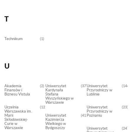
T
Technikum
1
U
Akademia
Uniwersytet
Uniwersytet
2
3772
1469
Finansów i
Kardynała
Przyrodniczy w
Biznesu Vistula
Stefana
Lublinie
Wyszyńskiego w
Warszawie
Uczelnia
Uniwersytet
12
23
Warszawska im.
Przyrodniczy w
Marii
Uniwersytet
Poznaniu
411
Skłodowskiej-
Kazimierza
Curie w
Wielkiego w
Warszawie
Bydgoszczy
Uniwersytet
2470