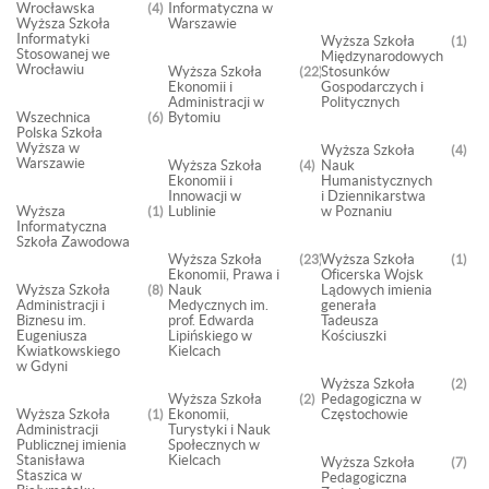
Wrocławska
Informatyczna w
4
Wyższa Szkoła
Warszawie
Informatyki
Wyższa Szkoła
1
Stosowanej we
Międzynarodowych
Wrocławiu
Wyższa Szkoła
Stosunków
22
Ekonomii i
Gospodarczych i
Administracji w
Politycznych
Wszechnica
Bytomiu
6
Polska Szkoła
Wyższa w
Wyższa Szkoła
4
Warszawie
Wyższa Szkoła
Nauk
4
Ekonomii i
Humanistycznych
Innowacji w
i Dziennikarstwa
Wyższa
Lublinie
w Poznaniu
1
Informatyczna
Szkoła Zawodowa
Wyższa Szkoła
Wyższa Szkoła
23
1
Ekonomii, Prawa i
Oficerska Wojsk
Wyższa Szkoła
Nauk
Lądowych imienia
8
Administracji i
Medycznych im.
generała
Biznesu im.
prof. Edwarda
Tadeusza
Eugeniusza
Lipińskiego w
Kościuszki
Kwiatkowskiego
Kielcach
w Gdyni
Wyższa Szkoła
2
Wyższa Szkoła
Pedagogiczna w
2
Wyższa Szkoła
Ekonomii,
Częstochowie
1
Administracji
Turystyki i Nauk
Publicznej imienia
Społecznych w
Stanisława
Kielcach
Wyższa Szkoła
7
Staszica w
Pedagogiczna