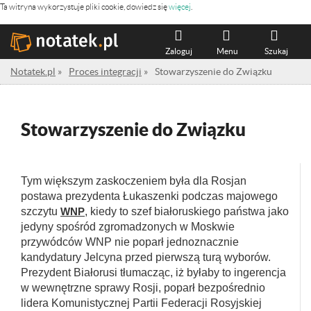
Ta witryna wykorzystuje pliki cookie, dowiedz się
więcej
.
Zaloguj
Menu
Szukaj
Notatek.pl
»
Proces integracji
»
Stowarzyszenie do Związku
Stowarzyszenie do Związku
Tym większym zaskoczeniem była dla Rosjan
postawa prezydenta Łukaszenki podczas majowego
szczytu
WNP
, kiedy to szef białoruskiego państwa jako
jedyny spośród zgromadzonych w Moskwie
przywódców WNP nie poparł jednoznacznie
kandydatury Jelcyna przed pierwszą turą wyborów.
Prezydent Białorusi tłumacząc, iż byłaby to ingerencja
w wewnętrzne sprawy Rosji, poparł bezpośrednio
lidera Komunistycznej Partii Federacji Rosyjskiej