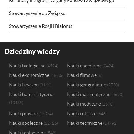
Rezultaty integracji, Organy Państwa Związkowego
Stowarzyszenie do Związku
Stowarzyszenie Rosji i Białorusi
Dziedziny wiedzy
Nauki biologiczne
Nauki chemiczne
4524
2494
Nauki ekonomiczne
Nauki filmowe
16806
6
Nauki fizyczne
Nauki geograficzne
3146
2730
Nauki humanistyczne
Nauki matematyczne
5690
10439
Nauki medyczne
2370
Nauki prawne
Nauki rolnicze
15054
646
Nauki społeczne
Nauki techniczne
12426
14792
Nauki teologiczne
549