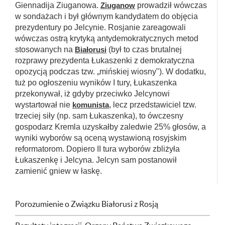
Giennadija Ziuganowa.
Ziuganow
prowadził wówczas
w sondażach i był głównym kandydatem do objęcia
prezydentury po Jelcynie. Rosjanie zareagowali
wówczas ostrą krytyką antydemokratycznych metod
stosowanych na
Białorusi
(był to czas brutalnej
rozprawy prezydenta Łukaszenki z demokratyczna
opozycją podczas tzw. „mińskiej wiosny"). W dodatku,
tuż po ogłoszeniu wyników I tury, Łukaszenka
przekonywał, iż gdyby przeciwko Jelcynowi
wystartował nie
komunista
, lecz przedstawiciel tzw.
trzeciej siły (np. sam Łukaszenka), to ówczesny
gospodarz Kremla uzyskałby zaledwie 25% głosów, a
wyniki wyborów są oceną wystawioną rosyjskim
reformatorom. Dopiero II tura wyborów zbliżyła
Łukaszenkę i Jelcyna. Jelcyn sam postanowił
zamienić gniew w łaskę.
Porozumienie o Związku Białorusi z Rosją