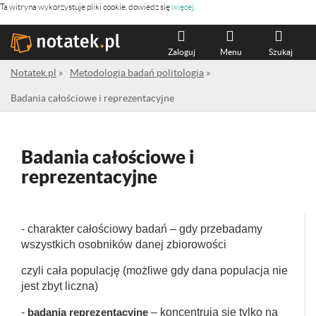
Ta witryna wykorzystuje pliki cookie, dowiedz się
więcej
.
Zaloguj
Menu
Szukaj
Notatek.pl
»
Metodologia badań politologia
»
Badania całościowe i reprezentacyjne
Badania całościowe i
reprezentacyjne
- charakter całościowy badań – gdy przebadamy
wszystkich osobników danej zbiorowości
czyli cała populację (możliwe gdy dana populacja nie
jest zbyt liczna)
-
badania reprezentacyjne
– koncentrują się tylko na