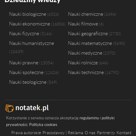
Nauki biologiczne
Nauki chemiczne
4524
2494
Nauki ekonomiczne
Nauki filmowe
16806
6
Nauki fizyczne
Nauki geograficzne
3146
2730
Nauki humanistyczne
Nauki matematyczne
5690
10439
Nauki medyczne
2370
Nauki prawne
Nauki rolnicze
15054
646
Nauki społeczne
Nauki techniczne
12426
14792
Nauki teologiczne
549
Korzystanie z serwisu oznacza akceptację
regulaminu
i
polityki
prywatności
.
Polityka cookies
Prawa autorskie
Pracodawcy | Reklama
O nas
Partnerzy
Kontakt