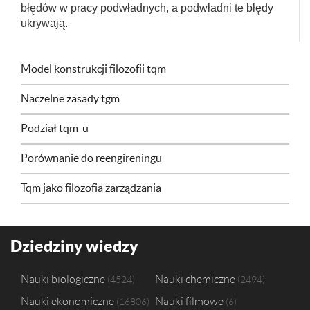
błędów w pracy podwładnych, a podwładni te błędy
ukrywają.
Model konstrukcji filozofii tqm
Naczelne zasady tgm
Podział tqm-u
Porównanie do reengireningu
Tqm jako filozofia zarządzania
Dziedziny wiedzy
Nauki biologiczne
Nauki chemiczne
4524
2494
Nauki ekonomiczne
Nauki filmowe
16806
6