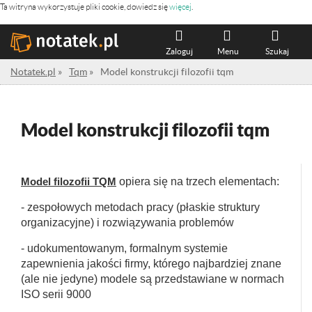
Ta witryna wykorzystuje pliki cookie, dowiedz się
więcej
.
Zaloguj
Menu
Szukaj
Notatek.pl
»
Tqm
»
Model konstrukcji filozofii tqm
Model konstrukcji filozofii tqm
Model filozofii TQM
opiera się na trzech elementach:
- zespołowych metodach pracy (płaskie struktury
organizacyjne) i rozwiązywania problemów
- udokumentowanym, formalnym systemie
zapewnienia jakości firmy, którego najbardziej znane
(ale nie jedyne) modele są przedstawiane w normach
ISO serii 9000