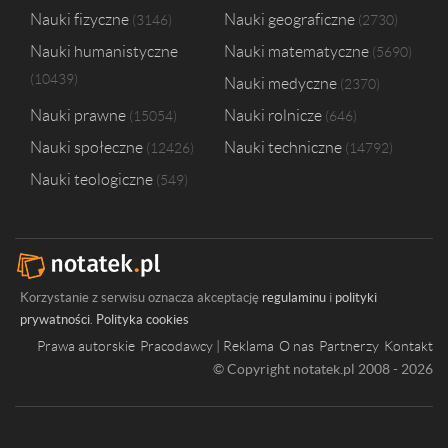
Nauki fizyczne
Nauki geograficzne
3146
2730
Nauki humanistyczne
Nauki matematyczne
5690
10439
Nauki medyczne
2370
Nauki prawne
Nauki rolnicze
15054
646
Nauki społeczne
Nauki techniczne
12426
14792
Nauki teologiczne
549
Korzystanie z serwisu oznacza akceptację
regulaminu
i
polityki
prywatności
.
Polityka cookies
Prawa autorskie
Pracodawcy | Reklama
O nas
Partnerzy
Kontakt
© Copyright notatek.pl 2008 - 2026