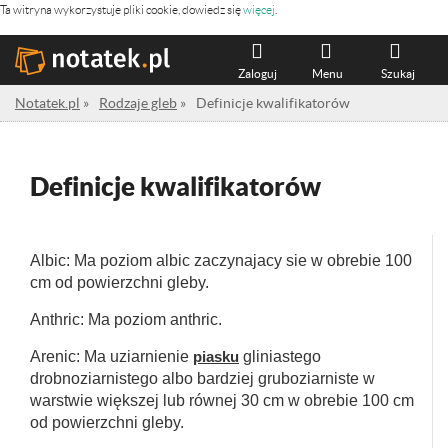
Ta witryna wykorzystuje pliki cookie, dowiedz się
więcej
.
Zaloguj
Menu
Szukaj
Notatek.pl
»
Rodzaje gleb
»
Definicje kwalifikatorów
Definicje kwalifikatorów
Albic: Ma poziom albic zaczynajacy sie w obrebie 100
cm od powierzchni gleby.
Anthric: Ma poziom anthric.
Arenic: Ma uziarnienie
piasku
gliniastego
drobnoziarnistego albo bardziej gruboziarniste w
warstwie większej lub równej 30 cm w obrebie 100 cm
od powierzchni gleby.