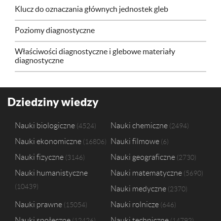
Klucz do oznaczania głównych jednostek gleb
Poziomy diagnostyczne
Właściwości diagnostyczne i glebowe materiały
diagnostyczne
Dziedziny wiedzy
Nauki biologiczne
Nauki chemiczne
4524
2494
Nauki ekonomiczne
Nauki filmowe
16806
6
Nauki fizyczne
Nauki geograficzne
3146
2730
Nauki humanistyczne
Nauki matematyczne
5690
10439
Nauki medyczne
2370
Nauki prawne
Nauki rolnicze
15054
646
Nauki społeczne
Nauki techniczne
12426
14792