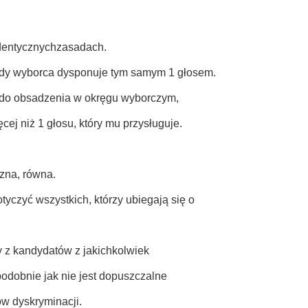
identycznychzasadach.
żdy wyborca dysponuje tym samym 1 głosem.
w do obsadzenia w okręgu wyborczym,
cej niż 1 głosu, który mu przysługuje.
czna, równa.
czyć wszystkich, którzy ubiegają się o
y z kandydatów z jakichkolwiek
odobnie jak nie jest dopuszczalne
w dyskryminacji.