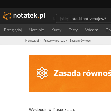
Przeglądaj
Uczelnie
Kursy
Testy
Wiedza
Notatek.pl
»
Prawo wyborcze
»
Zasada równości
Zasada równoś
Występuje w 2 aspektach: