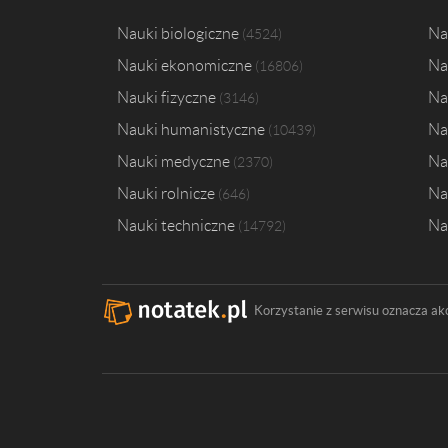
Nauki biologiczne
Na
4524
Nauki ekonomiczne
Na
16806
Nauki fizyczne
Na
3146
Nauki humanistyczne
Na
10439
Nauki medyczne
Na
2370
Nauki rolnicze
Na
646
Nauki techniczne
Na
14792
Korzystanie z serwisu oznacza ak