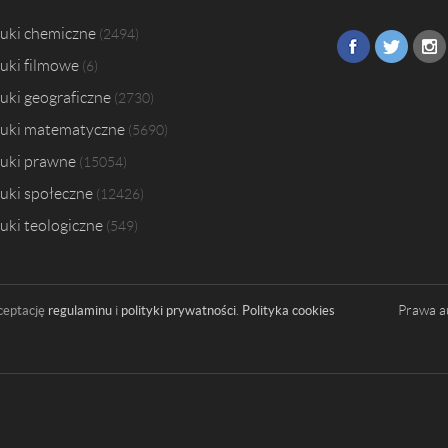
uki chemiczne
2494
uki filmowe
6
uki geograficzne
2730
uki matematyczne
5690
uki prawne
15054
uki społeczne
12426
uki teologiczne
549
Prawa a
ceptację
regulaminu
i
polityki prywatności
.
Polityka cookies