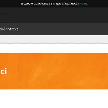
Ta witryna wykorzystuje pliki cookie, dowiedz się
więcej
.
ci