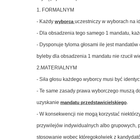
1. FORMALNYM
- Każdy
wyborca
uczestniczy w wyborach na 
- Dla obsadzenia tego samego 1 mandatu, ka
- Dysponuje tyloma głosami ile jest mandató
byleby dla obsadzenia 1 mandatu nie rzucił wię
2.MATERIALNYM
- Siła głosu każdego wyborcy musi być identy
- Te same zasady prawa wyborczego muszą doty
uzyskanie
mandatu przedstawicielskiego
.
- W konsekwencji nie mogą korzystać niektórz
przywilejów indywidualnych albo grupowych, p
stosowanie wobec któregokolwiek z kandydató