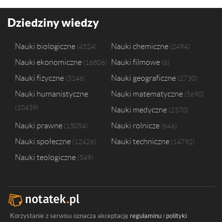
Dziedziny wiedzy
Nauki biologiczne
Nauki chemiczne
4524
2494
Nauki ekonomiczne
Nauki filmowe
16806
6
Nauki fizyczne
Nauki geograficzne
3146
2730
Nauki humanistyczne
Nauki matematyczne
5690
10439
Nauki medyczne
2370
Nauki prawne
Nauki rolnicze
15054
646
Nauki społeczne
Nauki techniczne
12426
14792
Nauki teologiczne
549
Korzystanie z serwisu oznacza akceptację
regulaminu
i
polityki