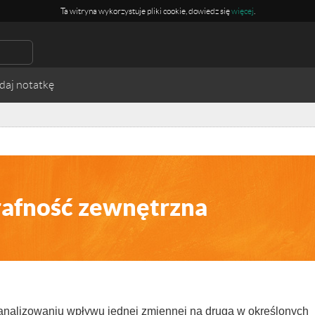
Ta witryna wykorzystuje pliki cookie, dowiedz się
więcej
.
rafność zewnętrzna
 analizowaniu wpływu jednej zmiennej na drugą w określonych