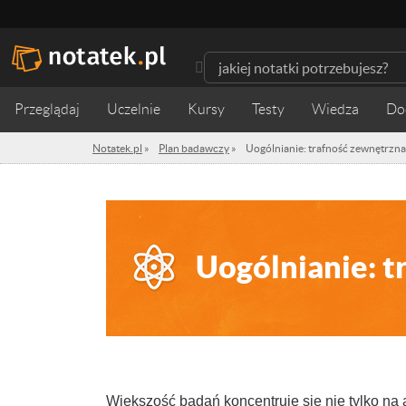
Przeglądaj
Uczelnie
Kursy
Testy
Wiedza
Notatek.pl
»
Plan badawczy
»
Uogólnianie: trafność zewnętrzna
Uogólnianie: t
Większość badań koncentruje się nie tylko na