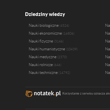
Dziedziny wiedzy
Nauki biologiczne
Na
4524
Nauki ekonomiczne
Na
16806
Nauki fizyczne
Na
3146
Nauki humanistyczne
Na
10439
Nauki medyczne
Na
2370
Nauki rolnicze
Na
646
Nauki techniczne
Na
14792
Korzystanie z serwisu oznacza ak