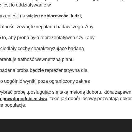
e jest to oddziaływanie w
 przenieść na
większe zbiorowości ludzi
;
 trafności zewnętrznej planu badawczego. Aby
to, aby próba była reprezentatywna czyli aby
ciedlały cechy charakteryzujące badaną
arantuje trafność wewnętrzną planu
 badana próba będzie reprezentatywna dla
ło uogólnić wyniki poza ograniczony zakres
ybrać próbę ,posługując się taką metodą doboru, która zapewn
u prawdopodobieństwa
, takie jak dobór losowy pozwalają dok
ne populacje.