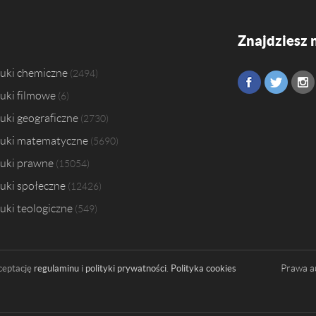
Znajdziesz 
uki chemiczne
2494
uki filmowe
6
uki geograficzne
2730
uki matematyczne
5690
uki prawne
15054
uki społeczne
12426
uki teologiczne
549
Prawa a
ceptację
regulaminu
i
polityki prywatności
.
Polityka cookies