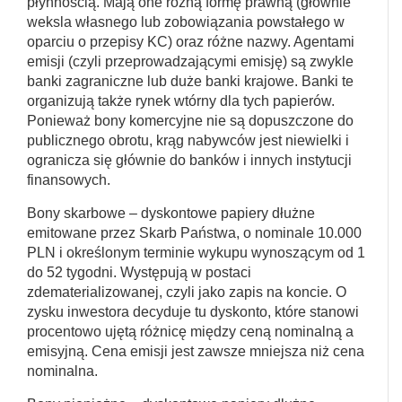
płynnością. Mają one różną formę prawną (głównie
weksla własnego lub zobowiązania powstałego w
oparciu o przepisy KC) oraz różne nazwy. Agentami
emisji (czyli przeprowadzającymi emisję) są zwykle
banki zagraniczne lub duże banki krajowe. Banki te
organizują także rynek wtórny dla tych papierów.
Ponieważ bony komercyjne nie są dopuszczone do
publicznego obrotu, krąg nabywców jest niewielki i
ogranicza się głównie do banków i innych instytucji
finansowych.
Bony skarbowe – dyskontowe papiery dłużne
emitowane przez Skarb Państwa, o nominale 10.000
PLN i określonym terminie wykupu wynoszącym od 1
do 52 tygodni. Występują w postaci
zdematerializowanej, czyli jako zapis na koncie. O
zysku inwestora decyduje tu dyskonto, które stanowi
procentowo ujętą różnicę między ceną nominalną a
emisyjną. Cena emisji jest zawsze mniejsza niż cena
nominalna.