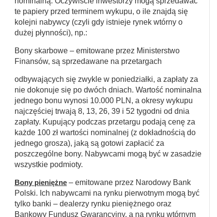
nominalną. Oczywiście inwestorzy mogą sprzedawać
te papiery przed terminem wykupu, o ile znajdą się
kolejni nabywcy (czyli gdy istnieje rynek wtórny o
dużej płynności), np.:
Bony skarbowe – emitowane przez Ministerstwo
Finansów, są sprzedawane na przetargach
odbywających się zwykle w poniedziałki, a zapłaty za
nie dokonuje się po dwóch dniach. Wartość nominalna
jednego bonu wynosi 10.000 PLN, a okresy wykupu
najczęściej trwają 8, 13, 26, 39 i 52 tygodni od dnia
zapłaty. Kupujący podczas przetargu podają cenę za
każde 100 zł wartości nominalnej (z dokładnością do
jednego grosza), jaką są gotowi zapłacić za
poszczególne bony. Nabywcami mogą być w zasadzie
wszystkie podmioty.
Bony pieniężne
– emitowane przez Narodowy Bank
Polski. Ich nabywcami na rynku pierwotnym mogą być
tylko banki – dealerzy rynku pieniężnego oraz
Bankowy Fundusz Gwarancyjny, a na rynku wtórnym