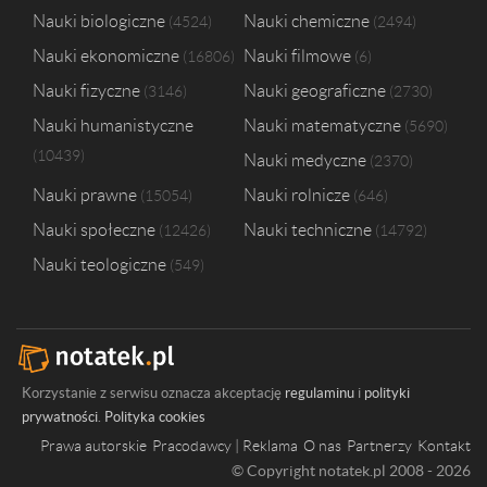
Nauki biologiczne
Nauki chemiczne
4524
2494
Nauki ekonomiczne
Nauki filmowe
16806
6
Nauki fizyczne
Nauki geograficzne
3146
2730
Nauki humanistyczne
Nauki matematyczne
5690
10439
Nauki medyczne
2370
Nauki prawne
Nauki rolnicze
15054
646
Nauki społeczne
Nauki techniczne
12426
14792
Nauki teologiczne
549
Korzystanie z serwisu oznacza akceptację
regulaminu
i
polityki
prywatności
.
Polityka cookies
Prawa autorskie
Pracodawcy | Reklama
O nas
Partnerzy
Kontakt
© Copyright notatek.pl 2008 - 2026