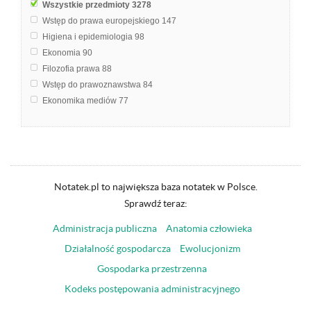
Wszystkie przedmioty
3278
Wstęp do prawa europejskiego
147
Higiena i epidemiologia
98
Ekonomia
90
Filozofia prawa
88
Wstęp do prawoznawstwa
84
Ekonomika mediów
77
Bezpieczeństwo międzynarodowe
68
Prawo pracy
65
Mikrobiologia z immunologią
57
Mikrobiologia jamy ustnej
55
Międzynarodowa ochrona środowiska
54
Notatek.pl to największa baza notatek w Polsce.
Prawo cywilne
46
Sprawdź teraz:
Historia Polski
41
Administracja publiczna
Anatomia człowieka
Prawo międzynarodowe publiczne
40
Public relations
38
Działalność gospodarcza
Ewolucjonizm
Podstawy Marketingu
36
Gospodarka przestrzenna
Prawo międzynarodowe
34
Kodeks postępowania administracyjnego
Postępowanie administracyjne
33
Teoria stosunków międzynarodowych
33