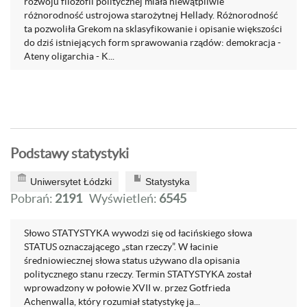
rozwoju filozofii politycznej miała niewątpliwie
różnorodność ustrojowa starożytnej Hellady. Różnorodność
ta pozwoliła Grekom na sklasyfikowanie i opisanie większości
do dziś istniejących form sprawowania rządów: demokracja -
Ateny oligarchia - K...
Podstawy statystyki
Uniwersytet Łódzki
Statystyka
Pobrań:
2191
Wyświetleń:
6545
Słowo STATYSTYKA wywodzi się od łacińskiego słowa
STATUS oznaczającego „stan rzeczy”. W łacinie
średniowiecznej słowa status używano dla opisania
politycznego stanu rzeczy. Termin STATYSTYKA został
wprowadzony w połowie XVII w. przez Gotfrieda
Achenwalla, który rozumiał statystykę ja...