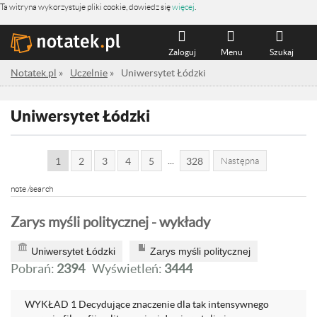
Ta witryna wykorzystuje pliki cookie, dowiedz się
więcej
.
Zaloguj
Menu
Szukaj
Notatek.pl
»
Uczelnie
»
Uniwersytet Łódzki
Uniwersytet Łódzki
...
1
2
3
4
5
328
Następna
note /search
Zarys myśli politycznej - wykłady
Uniwersytet Łódzki
Zarys myśli politycznej
Pobrań:
2394
Wyświetleń:
3444
WYKŁAD 1 Decydujące znaczenie dla tak intensywnego