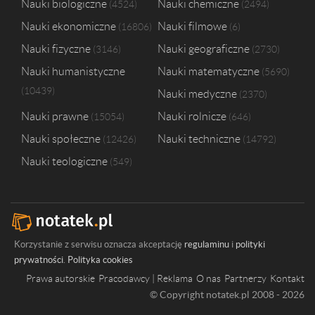
Nauki biologiczne
Nauki chemiczne
4524
2494
Nauki ekonomiczne
Nauki filmowe
16806
6
Nauki fizyczne
Nauki geograficzne
3146
2730
Nauki humanistyczne
Nauki matematyczne
5690
10439
Nauki medyczne
2370
Nauki prawne
Nauki rolnicze
15054
646
Nauki społeczne
Nauki techniczne
12426
14792
Nauki teologiczne
549
Korzystanie z serwisu oznacza akceptację
regulaminu
i
polityki
prywatności
.
Polityka cookies
Prawa autorskie
Pracodawcy | Reklama
O nas
Partnerzy
Kontakt
© Copyright notatek.pl 2008 - 2026