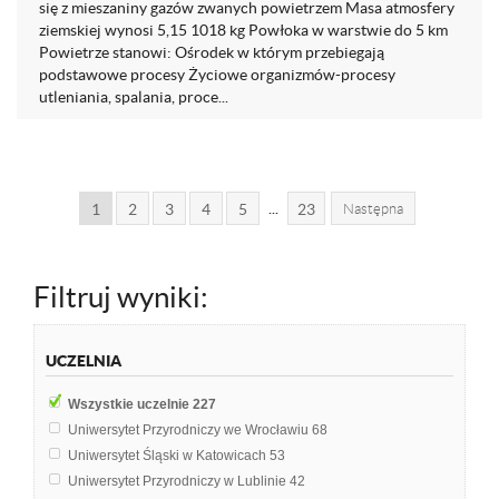
się z mieszaniny gazów zwanych powietrzem Masa atmosfery
ziemskiej wynosi 5,15 1018 kg Powłoka w warstwie do 5 km
Powietrze stanowi: Ośrodek w którym przebiegają
podstawowe procesy Życiowe organizmów-procesy
utleniania, spalania, proce...
...
1
2
3
4
5
23
Następna
Filtruj wyniki:
UCZELNIA
Wszystkie uczelnie
227
Uniwersytet Przyrodniczy we Wrocławiu
68
Uniwersytet Śląski w Katowicach
53
Uniwersytet Przyrodniczy w Lublinie
42