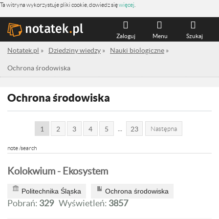
Ta witryna wykorzystuje pliki cookie, dowiedz się
więcej
.
Zaloguj
Menu
Szukaj
Notatek.pl
»
Dziedziny wiedzy
»
Nauki biologiczne
»
Ochrona środowiska
Ochrona środowiska
...
1
2
3
4
5
23
Następna
note /search
Kolokwium - Ekosystem
Politechnika Śląska
Ochrona środowiska
Pobrań:
329
Wyświetleń:
3857