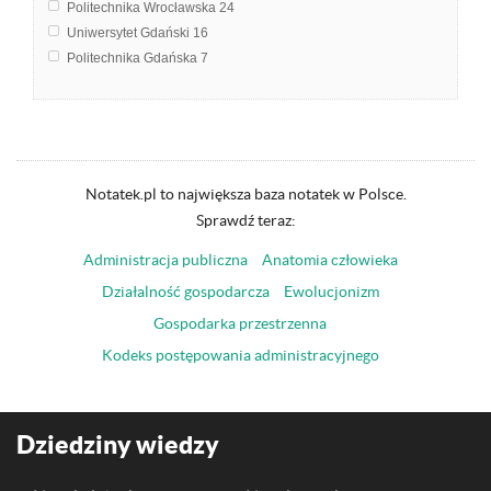
Politechnika Wrocławska
24
Uniwersytet Gdański
16
Politechnika Gdańska
7
Uniwersytet Jagielloński w Krakowie
5
Uniwersytet Rolniczy im. Hugona Kołłątaja w Krakowie
5
Uniwersytet Medyczny w Lublinie
3
Akademia Górniczo-Hutnicza im. Stanisława Staszica w Krakowie
1
Politechnika Śląska
1
Notatek.pl to największa baza notatek w Polsce.
Uniwersytet Marii Curie-Skłodowskiej w Lublinie
1
Sprawdź teraz:
Administracja publiczna
Anatomia człowieka
Działalność gospodarcza
Ewolucjonizm
Gospodarka przestrzenna
Kodeks postępowania administracyjnego
Dziedziny wiedzy