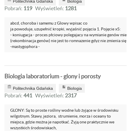
Politechnika Gdańska
Biologia
Pobrań:
119
Wyświetleń:
1281
abcd, choroba i samemu z Glowy wpisac co
ja powoduje, uzupełnić kropki, wyjaśnić pojęcia 1. Pojęcie x5:
- koniugacja - proces płciowy polegajacy na wymianie genów mie
(rekombinacja genów) nie jest to romnazenie gdyz nie zmienia się 
-mastygophora -
Biologia laboratorium - glony i porosty
Politechnika Gdańska
Biologia
Pobrań:
441
Wyświetleń:
2317
GLONY: Są to proste rośliny wodne lub żyjące w środowisku
wilgotnym. Stawy, jeziora, strumienie, morza i oceany to
miejsca, gdzie można je napotkać. Żyją one praktycznie we
wszystkich środowiskach,