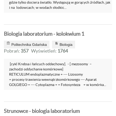
gdzie tylko dociera światło. Występują w gorących źródłach, jak
i na lodowcach; w wodach słodkic...
Biologia laboratorium - kolokwium 1
Politechnika Gdańska
Biologia
Pobrań:
357
Wyświetleń:
1764
[cykl Krebsa i łańcuch oddechowy]. - [ mezosomy –
zachodzi oddychanie komórkowe]
RETICULUM endoplazmatyczne + --- Lizosomy
+ procesy trawienia wewnątrzkomórkowego --- Aparat
GOLGIEGO + --- Cytoplazma + + Fotosynteza + w komórka...
Strunowce - biologia laboratorium