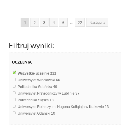
...
1
2
3
4
5
22
Następna
Filtruj wyniki:
UCZELNIA
Wszystkie uczelnie
212
Uniwersytet Wrocławski
66
Politechnika Gdańska
49
Uniwersytet Przyrodniczy w Lublinie
37
Politechnika Śląska
18
Uniwersytet Rolniczy im. Hugona Kołłątaja w Krakowie
13
Uniwersytet Gdański
10
Politechnika Wrocławska
5
Akademia Górniczo-Hutnicza im. Stanisława Staszica w Krakowie
3