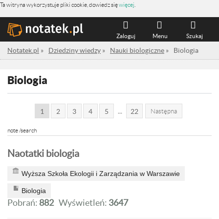
Ta witryna wykorzystuje pliki cookie, dowiedz się
więcej
.
Zaloguj
Menu
Szukaj
Notatek.pl
»
Dziedziny wiedzy
»
Nauki biologiczne
»
Biologia
Biologia
...
1
2
3
4
5
22
Następna
note /search
Naotatki biologia
Wyższa Szkoła Ekologii i Zarządzania w Warszawie
Biologia
Pobrań:
882
Wyświetleń:
3647