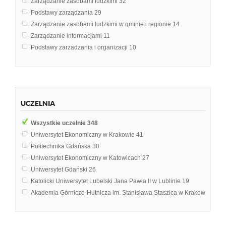
Zarządzanie zasobami ludzkimi
32
Podstawy zarządzania
29
Zarządzanie zasobami ludzkimi w gminie i regionie
14
Zarządzanie informacjami
11
Podstawy zarzadzania i organizacji
10
Teoria organizacji i zarządzania
10
Organizacja i zarządzanie
9
Zachowania organizacyjne
8
Zarządzanie firmą
8
UCZELNIA
Analiza finansowa
7
Metody organizacji i zarządzania
6
Wszystkie uczelnie
348
Logistyka
5
Uniwersytet Ekonomiczny w Krakowie
41
Podstawy organizacji i zarządzania
5
Politechnika Gdańska
30
Podstawy zarządzania przedsiębiorstwem
5
Uniwersytet Ekonomiczny w Katowicach
27
Zarządzanie jakością
5
Uniwersytet Gdański
26
Analiza ekonomiczna
4
Katolicki Uniwersytet Lubelski Jana Pawła II w Lublinie
19
Kierowanie zespołami
4
Akademia Górniczo-Hutnicza im. Stanisława Staszica w Krakowie
15
Zarządzanie kadrami
4
Politechnika Wrocławska
15
Zarządzanie projektami
4
Uniwersytet Wrocławski
13
Zarządzanie wiedzą
4