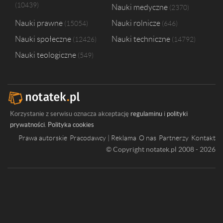
10439
Nauki medyczne
Elbląska Uczelnia Humanistyczno-Ekonomiczna w Elblągu
2370
1
Nauki prawne
Nauki rolnicze
15054
646
Nauki społeczne
Nauki techniczne
12426
14792
Nauki teologiczne
549
Korzystanie z serwisu oznacza akceptację
regulaminu
i
polityki
prywatności
.
Polityka cookies
Prawa autorskie
Pracodawcy | Reklama
O nas
Partnerzy
Kontakt
© Copyright notatek.pl 2008 - 2026