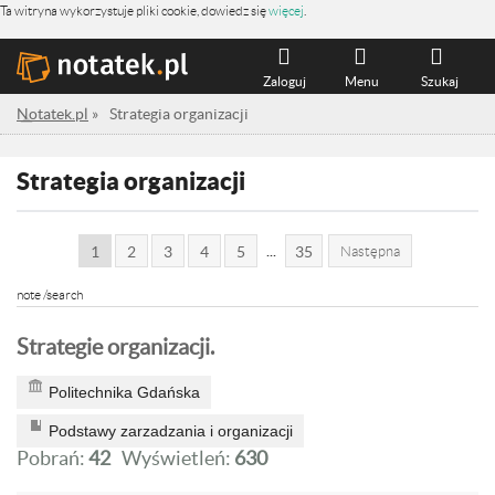
Ta witryna wykorzystuje pliki cookie, dowiedz się
więcej
.
Zaloguj
Menu
Szukaj
Notatek.pl
»
Strategia organizacji
Strategia organizacji
...
1
2
3
4
5
35
Następna
note /search
Strategie organizacji.
Politechnika Gdańska
Podstawy zarzadzania i organizacji
Pobrań:
42
Wyświetleń:
630