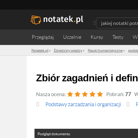
Przeglądaj
Uczelnie
Kursy
Testy
W
Notatek.pl
»
Dziedziny wiedzy
»
Nauki humanistyczne
»
podst
Zbiór zagadnień i defini
Nasza ocena:
Pobrań:
77
W
podstawy zarzadzania i organizacji
P
Podgląd dokumentu