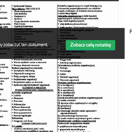
P
Zobacz całą notatkę
 aby zobaczyć ten dokument.