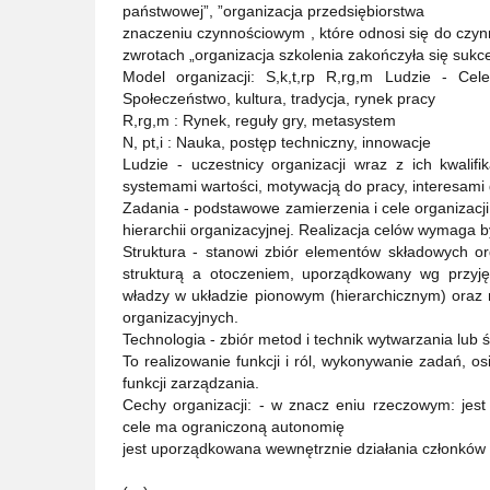
państwowej”, ”organizacja przedsiębiorstwa
znaczeniu czynnościowym , które odnosi się do czynn
zwrotach „organizacja szkolenia zakończyła się suk
Model organizacji: S,k,t,rp R,rg,m Ludzie - Cele
Społeczeństwo, kultura, tradycja, rynek pracy
R,rg,m : Rynek, reguły gry, metasystem
N, pt,i : Nauka, postęp techniczny, innowacje
Ludzie - uczestnicy organizacji wraz z ich kwalif
systemami wartości, motywacją do pracy, interesami
Zadania - podstawowe zamierzenia i cele organizacji 
hierarchii organizacyjnej. Realizacja celów wymaga b
Struktura - stanowi zbiór elementów składowych or
strukturą a otoczeniem, uporządkowany wg przyjęt
władzy w układzie pionowym (hierarchicznym) oraz
organizacyjnych.
Technologia - zbiór metod i technik wytwarzania lub 
To realizowanie funkcji i ról, wykonywanie zadań, o
funkcji zarządzania.
Cechy organizacji: - w znacz eniu rzeczowym: je
cele ma ograniczoną autonomię
jest uporządkowana wewnętrznie działania członków