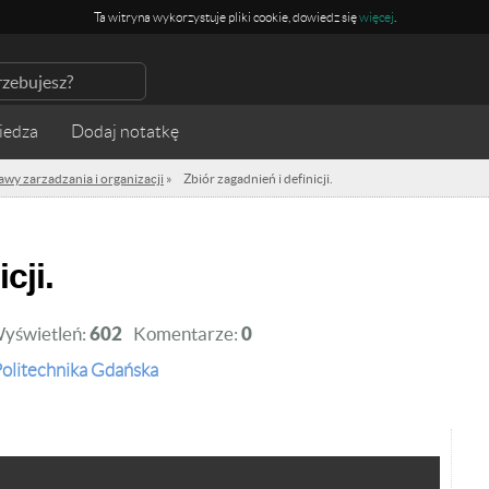
Ta witryna wykorzystuje pliki cookie, dowiedz się
więcej
.
iedza
awy zarzadzania i organizacji
»
Zbiór zagadnień i definicji.
cji.
yświetleń:
602
Komentarze:
0
olitechnika Gdańska