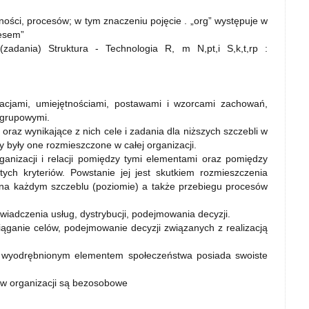
ości, procesów; w tym znaczeniu pojęcie . „org” występuje w
cesem”
(zadania) Struktura - Technologia R, m N,pt,i S,k,t,rp :
ikacjami, umiejętnościami, postawami i wzorcami zachowań,
 grupowymi.
oraz wynikające z nich cele i zadania dla niższych szczebli w
y były one rozmieszczone w całej organizacji.
ganizacji i relacji pomiędzy tymi elementami oraz pomiędzy
ych kryteriów. Powstanie jej jest skutkiem rozmieszczenia
 na każdym szczeblu (poziomie) a także przebiegu procesów
świadczenia usług, dystrybucji, podejmowania decyzji.
siąganie celów, podejmowanie decyzji związanych z realizacją
st wyodrębnionym elementem społeczeństwa posiada swoiste
 w organizacji są bezosobowe