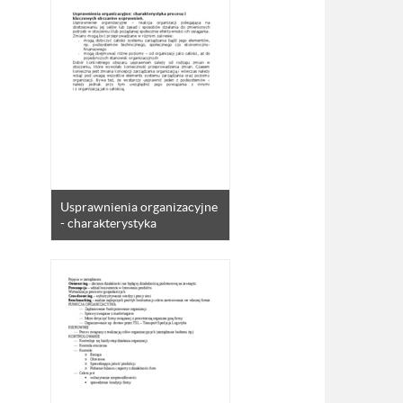
Usprawnienia organizacyjne
- charakterystyka