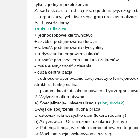
tylko z jednym przełożonym
Zasada skalarna - od najniższego do najwyższego 
… organizacyjnych, tworzenie grup na czas realizacj
Ad 1. wyróżniamy:
struktura liniowa
:
+ jednoosobowe kierownictwo
+ szybkie podejmowanie decyzji
+ łatwość podejmowania dyscypliny
+ indywidualna odpowiedzialność
+ łatwość przejrzystego ustalania zakresów
- mała elastyczność działania
- duża centralizacja
- trudność w opanowaniu całej wiedzy o funkcjonow. 
struktura funkcjonalna…
… planem, każde działanie powinno być zorganizow
2. Wytyczna alternatywna
a) Specjalizacja-Uniwersalizacja (
złoty środek
)
S-wąskie spojrzenie, nudna praca
U-człowiek robi wszystko sam (lekarz rodzinny)
b) Aktywizacja - Ograniczenie działania (formy:)
-> Potencjalizacja, werbalne demonstrowanie tego co
-> Machinalizacja, wykonywanie szeregu…