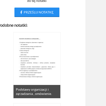
do tej notatki
PRZEŚLIJ NOTATKĘ
odobne notatki:
Podstawy organizacji i
ząrzadzania , omówienie.