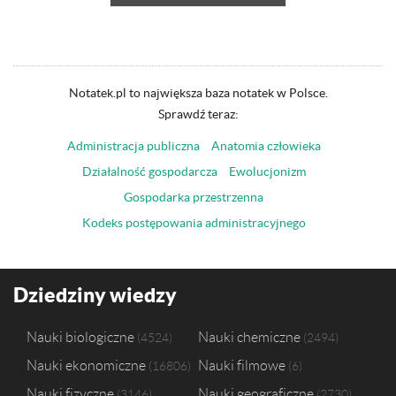
Notatek.pl to największa baza notatek w Polsce.
Sprawdź teraz:
Administracja publiczna
Anatomia człowieka
Działalność gospodarcza
Ewolucjonizm
Gospodarka przestrzenna
Kodeks postępowania administracyjnego
Dziedziny wiedzy
Nauki biologiczne
Nauki chemiczne
4524
2494
Nauki ekonomiczne
Nauki filmowe
16806
6
Nauki fizyczne
Nauki geograficzne
3146
2730