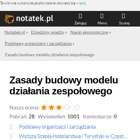
Ta witryna wykorzystuje pliki cookie, dowiedz się
więcej
.
Zaloguj
Menu
Szukaj
Notatek.pl
»
Dziedziny wiedzy
»
Nauki ekonomiczne
»
Podstawy organizacji i zarządzania
»
Zasady budowy modelu działania zespołowego
Zasady budowy modelu
działania zespołowego
Nasza ocena:
Pobrań:
28
Wyświetleń:
1001
Komentarze:
0
Podstawy organizacji i zarządzania
Wyższa Szkoła Hotelarstwa i Turystyki w Częstochowie