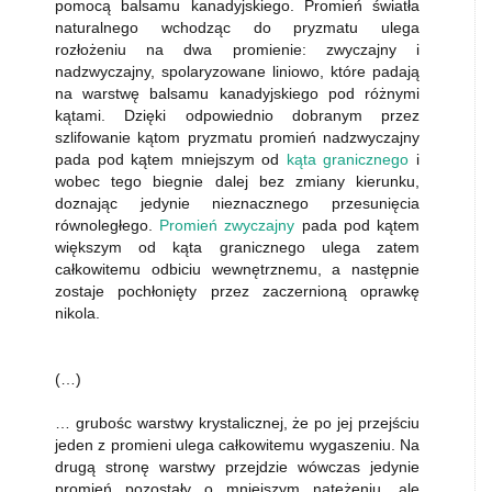
pomocą balsamu kanadyjskiego. Promień światła
naturalnego wchodząc do pryzmatu ulega
rozłożeniu na dwa promienie: zwyczajny i
nadzwyczajny, spolaryzowane liniowo, które padają
na warstwę balsamu kanadyjskiego pod różnymi
kątami. Dzięki odpowiednio dobranym przez
szlifowanie kątom pryzmatu promień nadzwyczajny
pada pod kątem mniejszym od
kąta granicznego
i
wobec tego biegnie dalej bez zmiany kierunku,
doznając jedynie nieznacznego przesunięcia
równoległego.
Promień zwyczajny
pada pod kątem
większym od kąta granicznego ulega zatem
całkowitemu odbiciu wewnętrznemu, a następnie
zostaje pochłonięty przez zaczernioną oprawkę
nikola.
(…)
… grubośc warstwy krystalicznej, że po jej przejściu
jeden z promieni ulega całkowitemu wygaszeniu. Na
drugą stronę warstwy przejdzie wówczas jedynie
promień pozostały o mniejszym natężeniu, ale