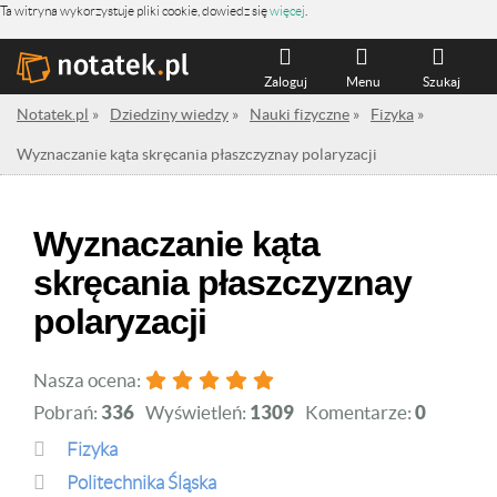
Ta witryna wykorzystuje pliki cookie, dowiedz się
więcej
.
Zaloguj
Menu
Szukaj
Notatek.pl
»
Dziedziny wiedzy
»
Nauki fizyczne
»
Fizyka
»
Wyznaczanie kąta skręcania płaszczyznay polaryzacji
Wyznaczanie kąta
skręcania płaszczyznay
polaryzacji
Nasza ocena:
Pobrań:
336
Wyświetleń:
1309
Komentarze:
0
Fizyka
Politechnika Śląska