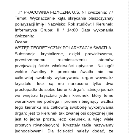
„I” PRACOWNIA FIZYCZNA U.Ś. Nr ćwiczenia: 77
Temat: Wyznaczanie kąta skręcania płaszczyznay
polaryzacji Imię i Nazwisko: Rok studiów: I Kierunek:
Informatyka Grupa: II / 14:00 Data wykonania
ćwiczenia:
Ocena: .......................................
WSTĘP TEORETYCZNY POLARYZACJA ŚWIATŁA
Substancje krystaliczne, dzięki prawidłowemu,
przestrzennemu rozmieszczeniu atomów
przejawiają ścisłe właściwości optyczne. Na ogół
wektor świetlny E promienia światła nie ma
całkowitej swobody wykonywania drgań wewnątrz
kryształu, lecz są mu narzucone tylko dwa
prostopadłe do siebie kierunki drgań. Istnieje jednak
we wnętrzu kryształu jeden kierunek, który temu
warunkowi nie podlega i promień biegnący wzdłuż
tego kierunku ma całkowitą swobodę wykonywania
drgań; jest to kierunek tak zwanej osi optycznej (nie
jest to jedna prosta, lecz kierunek, a więc wiele
prostych równoległych). Kryształy takie nazywamy
jednoosiowymi. Dla ścisłości należy dodać, że