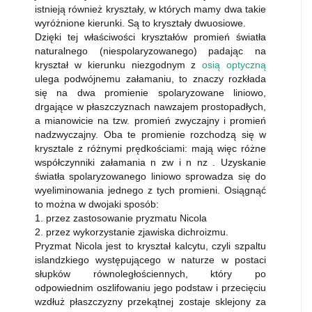
istnieją również kryształy, w których mamy dwa takie
wyróżnione kierunki. Są to kryształy dwuosiowe.
Dzięki tej właściwości kryształów promień światła
naturalnego (niespolaryzowanego) padając na
kryształ w kierunku niezgodnym z
osią optyczną
ulega podwójnemu załamaniu, to znaczy rozkłada
się na dwa promienie spolaryzowane liniowo,
drgające w płaszczyznach nawzajem prostopadłych,
a mianowicie na tzw. promień zwyczajny i promień
nadzwyczajny. Oba te promienie rozchodzą się w
krysztale z różnymi prędkościami: mają więc różne
współczynniki załamania n zw i n nz . Uzyskanie
światła spolaryzowanego liniowo sprowadza się do
wyeliminowania jednego z tych promieni. Osiągnąć
to można w dwojaki sposób:
1. przez zastosowanie pryzmatu Nicola
2. przez wykorzystanie zjawiska dichroizmu.
Pryzmat Nicola jest to kryształ kalcytu, czyli szpaltu
islandzkiego występującego w naturze w postaci
słupków równoległościennych, który po
odpowiednim oszlifowaniu jego podstaw i przecięciu
wzdłuż płaszczyzny przekątnej zostaje sklejony za