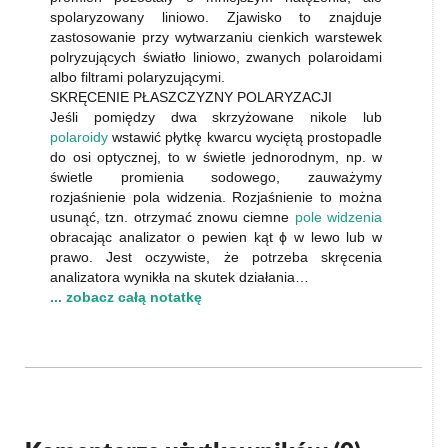
spolaryzowany liniowo. Zjawisko to znajduje
zastosowanie przy wytwarzaniu cienkich warstewek
polryzujących światło liniowo, zwanych polaroidami
albo filtrami polaryzującymi.
SKRĘCENIE PŁASZCZYZNY POLARYZACJI
Jeśli pomiędzy dwa skrzyżowane nikole lub
polaroidy
wstawić płytkę kwarcu wyciętą prostopadle
do osi optycznej, to w świetle jednorodnym, np. w
świetle promienia sodowego, zauważymy
rozjaśnienie pola widzenia. Rozjaśnienie to można
usunąć, tzn. otrzymać znowu ciemne
pole widzenia
obracając analizator o pewien kąt ϕ w lewo lub w
prawo. Jest oczywiste, że potrzeba skręcenia
analizatora wynikła na skutek działania…
... zobacz całą notatkę