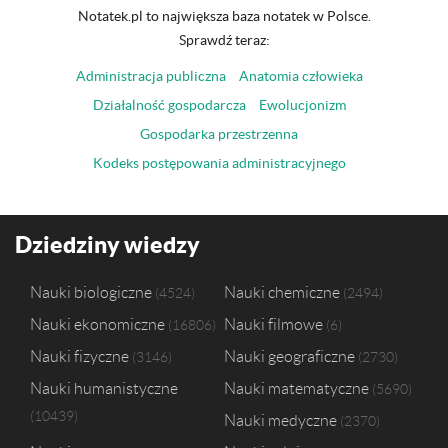
Notatek.pl to największa baza notatek w Polsce.
Sprawdź teraz:
Administracja publiczna
Anatomia człowieka
Działalność gospodarcza
Ewolucjonizm
Gospodarka przestrzenna
Kodeks postępowania administracyjnego
Dziedziny wiedzy
Nauki biologiczne
Nauki chemiczne
4524
2494
Nauki ekonomiczne
Nauki filmowe
16806
6
Nauki fizyczne
Nauki geograficzne
3146
2730
Nauki humanistyczne
Nauki matematyczne
5690
10439
Nauki medyczne
2370