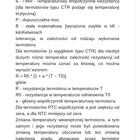
a - TWR - Temperaturowy Współczynnik Rezystancji
(dla termistorów typu CTR podaje się temperaturę
krytyczną)
P - dopuszczalna moc
B - stała materiałowa [wyrażona zwykle w kK -
kiloKelwinach
tolerancja, w zależności od rodzaju wykonania
termistora
Dla termistorów (z wyjątkiem typu CTR) dla niezbyt
dużych różnic temperatur zależność rezystancji od
temperatury można uznać za liniową, co można
wyrazić wzorem:
R = R0 * [1 + a * (T − T0)]
gdzie
R - rezystancja termistora w temperaturze T
R0 - rezystancja w temperaturze odniesienia T0
a - główny współczynnik temperaturowy termistora.
Dla termistorów PTC współczynnik a jest większy od
zera, a dla NTC mniejszy od zera.
Zmiana temperatury wewnętrznej termistora, a tym
samym i jego rezystancji może być powodowana
zmianą temperatury otoczenia lub też zmianą
natężenia prądu płynącego przez termistor