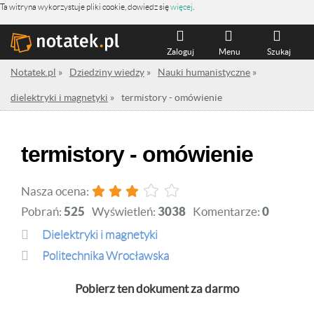
Ta witryna wykorzystuje pliki cookie, dowiedz się
więcej
.
Zaloguj
Menu
Szukaj
Notatek.pl
»
Dziedziny wiedzy
»
Nauki humanistyczne
»
dielektryki i magnetyki
»
termistory - omówienie
termistory - omówienie
Nasza ocena:
Pobrań:
525
Wyświetleń:
3038
Komentarze:
0
dielektryki i magnetyki
Politechnika Wrocławska
Pobierz ten dokument za darmo