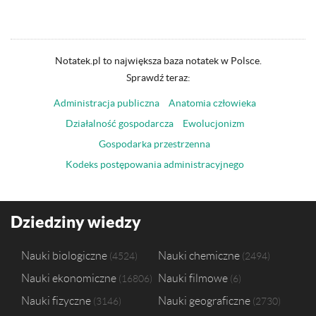
Notatek.pl to największa baza notatek w Polsce.
Sprawdź teraz:
Administracja publiczna
Anatomia człowieka
Działalność gospodarcza
Ewolucjonizm
Gospodarka przestrzenna
Kodeks postępowania administracyjnego
Dziedziny wiedzy
Nauki biologiczne
Nauki chemiczne
4524
2494
Nauki ekonomiczne
Nauki filmowe
16806
6
Nauki fizyczne
Nauki geograficzne
3146
2730