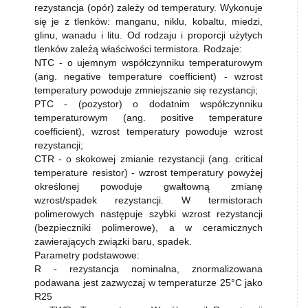
rezystancja (opór) zależy od temperatury. Wykonuje
się je z tlenków: manganu, niklu, kobaltu, miedzi,
glinu, wanadu i litu. Od rodzaju i proporcji użytych
tlenków zależą właściwości termistora. Rodzaje:
NTC - o ujemnym współczynniku temperaturowym
(ang. negative temperature coefficient) - wzrost
temperatury powoduje zmniejszanie się rezystancji;
PTC - (pozystor) o dodatnim współczynniku
temperaturowym (ang. positive temperature
coefficient), wzrost temperatury powoduje wzrost
rezystancji;
CTR - o skokowej zmianie rezystancji (ang. critical
temperature resistor) - wzrost temperatury powyżej
określonej powoduje gwałtowną zmianę
wzrost/spadek rezystancji. W termistorach
polimerowych następuje szybki wzrost rezystancji
(bezpieczniki polimerowe), a w ceramicznych
zawierających związki baru, spadek.
Parametry podstawowe:
R - rezystancja nominalna, znormalizowana
podawana jest zazwyczaj w temperaturze 25°C jako
R25