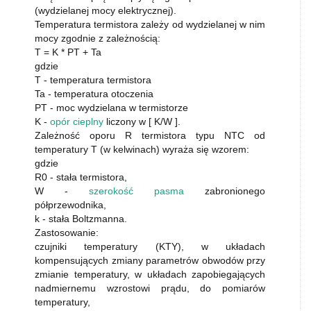
(wydzielanej mocy elektrycznej).
Temperatura termistora zależy od wydzielanej w nim
mocy zgodnie z zależnością:
T = K * PT + Ta
gdzie
T - temperatura termistora
Ta - temperatura otoczenia
PT - moc wydzielana w termistorze
K -
opór cieplny
liczony w [ K/W ].
Zależność oporu R termistora typu NTC od
temperatury T (w kelwinach) wyraża się wzorem:
gdzie
R0 - stała termistora,
W -
szerokość pasma
zabronionego
półprzewodnika,
k - stała Boltzmanna.
Zastosowanie:
czujniki temperatury (KTY), w układach
kompensujących zmiany parametrów obwodów przy
zmianie temperatury, w układach zapobiegających
nadmiernemu wzrostowi prądu, do pomiarów
temperatury,