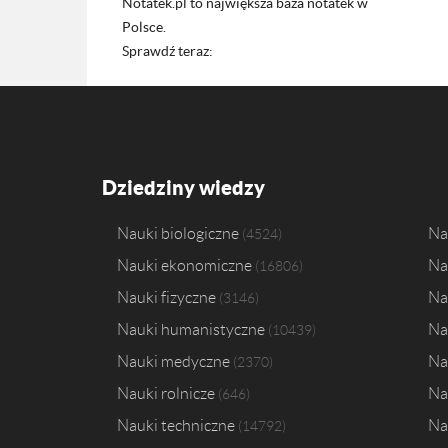
Notatek.pl to największa baza notatek w
Polsce.
Sprawdź teraz:
Dziedziny wiedzy
Nauki biologiczne
Na
4524
Nauki ekonomiczne
Na
16806
Nauki fizyczne
Na
3146
Nauki humanistyczne
Na
10439
Nauki medyczne
Na
2370
Nauki rolnicze
Na
646
Nauki techniczne
Na
14792