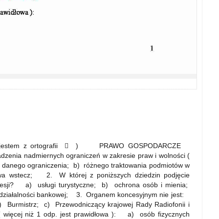
słaby jestem z ortografii  ) PRAWO GOSPODARCZE
zenia nadmiernych ograniczeń w zakresie praw i wolności (
elu danego ograniczenia; b) różnego traktowania podmiotów w
awa wstecz; 2. W której z poniższych dziedzin podjęcie
cesji? a) usługi turystyczne; b) ochrona osób i mienia;
 działalności bankowej; 3. Organem koncesyjnym nie jest:
) Burmistrz; c) Przewodniczący krajowej Rady Radiofonii i
więcej niż 1 odp. jest prawidłowa ): a) osób fizycznych