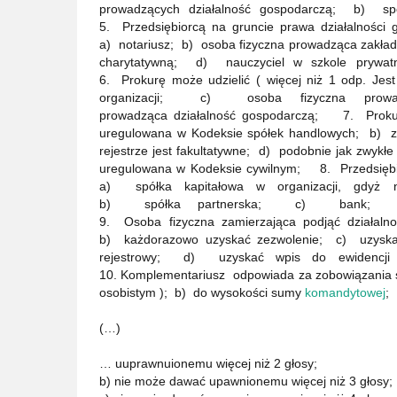
prowadzących działalność gospodarczą; b)
5. Przedsiębiorcą na gruncie prawa działalności 
a) notariusz; b) osoba fizyczna prowadząca zakład
charytatywną; d) nauczyciel w szkole pryw
6. Prokurę może udzielić ( więcej niż 1 odp. J
organizacji; c) osoba fizyczna prowa
prowadząca działalność gospodarczą; 7. Proku
uregulowana w Kodeksie spółek handlowych; b) za
rejestrze jest fakultatywne; d) podobnie jak zwykłe
uregulowana w Kodeksie cywilnym; 8. Przedsiębio
a) spółka kapitałowa w organizacji, gdyż 
b) spółka partnerska; c) bank; d)
9. Osoba fizyczna zamierzająca podjąć dział
b) każdorazowo uzyskać zezwolenie; c) uzyskać
rejestrowy; d) uzyskać wpis do ewidencji
10. Komplementariusz odpowiada za zobowiązania 
osobistym ); b) do wysokości sumy
komandytowej
;
(…)
… uuprawnuionemu więcej niż 2 głosy;
b) nie może dawać upawnionemu więcej niż 3 głosy;