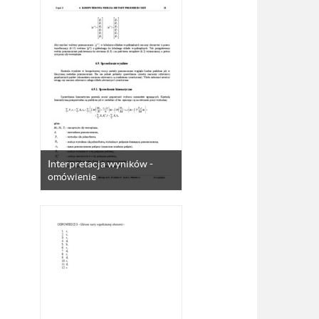
Interpretacja wyników -
omówienie