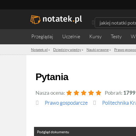
Przeglądaj
Uczelnie
Kursy
Testy
W
Notatek.pl
»
Dziedziny wiedzy
»
Nauki prawne
»
Prawo gospo
pytania
Nasza ocena:
Pobrań:
1799
Prawo gospodarcze
Politechnika Kr
Podgląd dokumentu