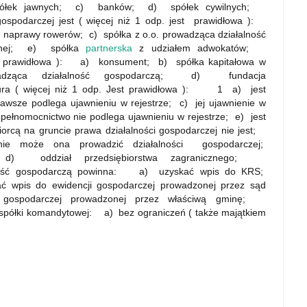
 spółek jawnych; c) banków; d) spółek cywilnych;
gospodarczej jest ( więcej niż 1 odp. jest prawidłowa ):
 naprawy rowerów; c) spółka z o.o. prowadząca działalność
atnej; e) spółka
partnerska
z udziałem adwokatów;
est prawidłowa ): a) konsument; b) spółka kapitałowa w
dząca działalność gospodarczą; d) fundacja
ra ( więcej niż 1 odp. Jest prawidłowa ): 1 a) jest
wsze podlega ujawnieniu w rejestrze; c) jej ujawnienie w
 pełnomocnictwo nie podlega ujawnieniu w rejestrze; e) jest
rcą na gruncie prawa działalności gospodarczej nie jest;
nie może ona prowadzić działalności gospodarczej;
 oddział przedsiębiorstwa zagranicznego;
alność gospodarczą powinna: a) uzyskać wpis do KRS;
 wpis do ewidencji gospodarczej prowadzonej przez sąd
 gospodarczej prowadzonej przez właściwą gminę;
spółki komandytowej: a) bez ograniczeń ( także majątkiem