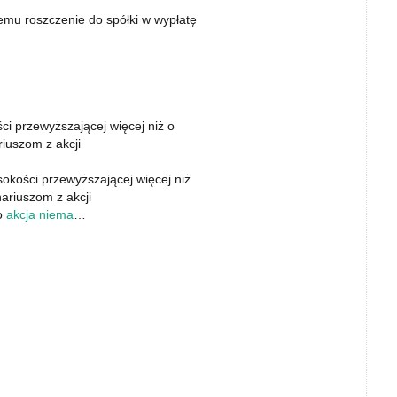
emu roszczenie do spółki w wypłatę
 przewyższającej więcej niż o
iuszom z akcji
kości przewyższającej więcej niż
ariuszom z akcji
to
akcja niema
…