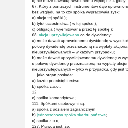
c) nie może dawaćuprawnionemu więcej niż 4 głosy;
67. Który z poniższych instrumentów daje uprawnion
bez względu na to czy spółka wypracowała zysk:
a) akcja tej spółki );
b) tytuł uczestnictwa ( w tej spółce );
c) obligacja ( wyemitowana przez tę spółkę );
68.
akcja uprzywilejowana
co do dywidendy:
a) może dawać uprawnionemu dywidendę w wysokości
połowę dywidendę przeznaczoną na wypłaty akcjonar
nieuprzywilejowanych – w każdym przypadku;
b) może dawać uprzywilejowanemu dywidendę w wyso
o połowę dywidendę przeznaczoną na wypłaty akcjon
nieuprzywilejowanych – tylko w przypadku, gdy jest 
… jako organ posiada:
a) każde przedsiębiorstwo;
b) spółka z.o.o.;
12
c) spółka komandytowa;
111. Spółkami osobowymi są:
a) spółka z udziałem zagranicznym;
b)
jednoosobowa spółka skarbu państwa
;
c) spółka z.o.o;
127. Prawdą jest, że: