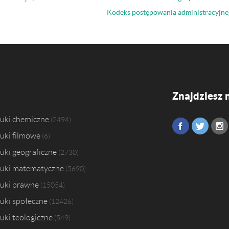
Kodeks postępowania administracyjne
Znajdziesz 
uki chemiczne
2494
uki filmowe
6
uki geograficzne
2730
uki matematyczne
5690
uki prawne
15054
uki społeczne
12426
uki teologiczne
549