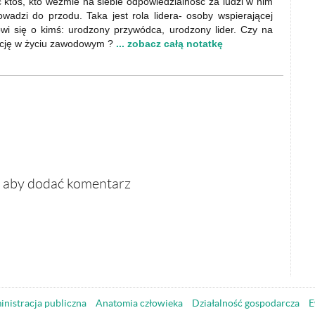
ktoś, kto weźmie na siebie odpowiedzialność za ludzi w nim
owadzi do przodu. Taka jest rola lidera- osoby wspierającej
ówi się o kimś: urodzony przywódca, urodzony lider. Czy na
unkcję w życiu zawodowym ?
... zobacz całą notatkę
, aby dodać komentarz
nistracja publiczna
Anatomia człowieka
Działalność gospodarcza
E