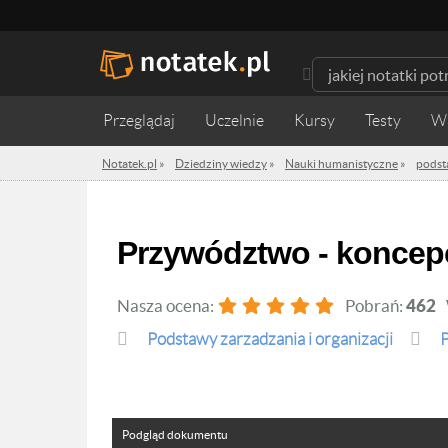
Przeglądaj
Uczelnie
Kursy
Testy
W
Notatek.pl
»
Dziedziny wiedzy
»
Nauki humanistyczne
»
podst
Przywództwo - koncepcj
Nasza ocena:
Pobrań:
462
podstawy zarzadzania i organizacji
P
Podgląd dokumentu