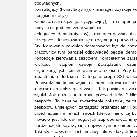
podwładnych.
konsultujący (konsultatywny), - manager uzyskuje w
podjęciem decyzji.
współuczestniczący (partycypacyjny), - manager pr
decyzje są podejmowane wspólnie.
delegujący (demokratyczny), - manager pozwala dzia
brzegowe i dostosowania się do wymagań podwładn
Styl kierowania powinien dostosowany być do poziom
pracownicy tym bardziej odpowiadać będzie demok
koncepcje kierowania zespołem Kompetentne zarząd
wielkość i stopień rozwoju. Zarządzanie rozum
organizacyjnych, celów, planów oraz ocen. Przy 
ideach niż o ludziach. Dlatego u progu XXI wiek
Przewodzenie to coś więcej niż administrowanie lud
inspiracji do dalszego rozwoju. Tak powinien dzia
wyniki. Jak dużo jest liderów- przewodników ? Nie
zespołów. To banalne stwierdzenie pokazuje, że t
zespołów, umiejących zarządzać organizacjami i pr
przedmiotami w rękach swoich liderów, nie chcą być 
niewiele jest liderów mogących zaproponować inny
bardzo często kojarzy się z najwyższym poziomem zar
Taki styl oczywiście jest możliwy, ale w dużych fir