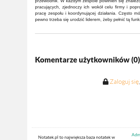
przewodnik. W każdym zespole powinien się znaleźć 
pracujących, zjednoczy ich wokół celu firmy i popr
pracę zespołu i koordynującej działania. Często m
pewno trzeba się urodzić liderem, żeby pełnić tą f
Komentarze użytkowników (
0
)
Zaloguj się
Admi
Notatek.pl to największa baza notatek w