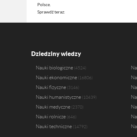
Polsce.
Sprawdź teraz:
Dziedziny wiedzy
Nauki biologiczne
Na
4524
Nauki ekonomiczne
Na
16806
Nauki fizyczne
Na
3146
Nauki humanistyczne
Na
10439
Nauki medyczne
Na
2370
Nauki rolnicze
Na
646
Nauki techniczne
Na
14792