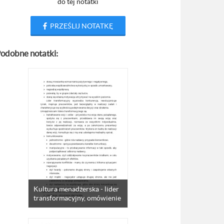
do tej notatki
PRZEŚLIJ NOTATKĘ
odobne notatki:
Kultura menadżerska - lider
transformacyjny, omówienie