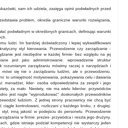
skazówki, sam ich udziela, zasięga opinii podwładnych przed
zedstawia problem, określa graniczne warunki rozwiązania,
łać podwładnym w określonych granicach, definiując warunki
ych.
u ludzi. Im bardziej doświadczony i lepiej wykwalifikowani
ratyczny styl kierowania. Przewodzenie czy zarządzanie -
zanie jest niezbędne w każdej firmie- bez względu na jej
iane jest jako administrowanie: wprowadzenie struktur
tak rozumianym zarządzaniu mówimy raczej o narzędziach i
u mówi się nie o zarządzaniu ludźmi, ale o przewodzeniu.
źmi: to umiejętność motywowania, pokazywania celu i dawania
łać menadżer, lider- osoba odpowiedzialna za zespół i jego
stety, za mało. Niestety, nie ma wielu liderów- przywódców
rudno jest nagle "wyprodukować" doskonałych przewodników
zewodzić ludziom. Z jednej strony pracownicy nie chcą być
ciągle kontrolowani, rozliczani z każdego kroku, z drugiej-
 styl, inną jakość w podejściu do personelu. Przewodzenie
ządzania w firmie: prezes- przywódca i reszta jego drużyny.
mach, gdzie istnieje podział kompetencji nie wystarczy jeden