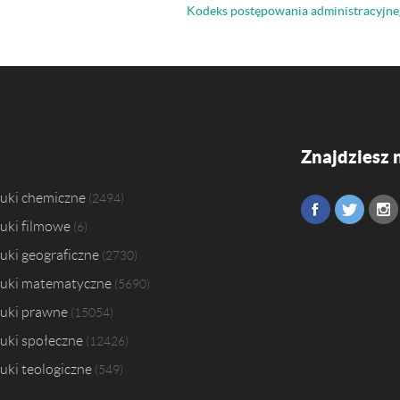
Kodeks postępowania administracyjne
Znajdziesz 
uki chemiczne
2494
uki filmowe
6
uki geograficzne
2730
uki matematyczne
5690
uki prawne
15054
uki społeczne
12426
uki teologiczne
549