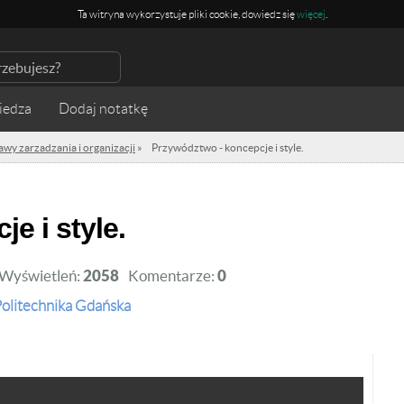
Ta witryna wykorzystuje pliki cookie, dowiedz się
więcej
.
iedza
awy zarzadzania i organizacji
»
Przywództwo - koncepcje i style.
e i style.
Wyświetleń:
2058
Komentarze:
0
olitechnika Gdańska