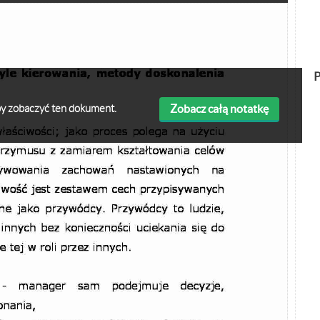
P
Zobacz całą notatkę
 aby zobaczyć ten dokument.