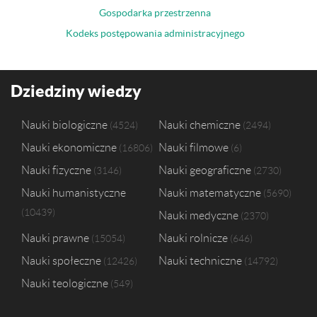
Gospodarka przestrzenna
Kodeks postępowania administracyjnego
Dziedziny wiedzy
Nauki biologiczne
Nauki chemiczne
4524
2494
Nauki ekonomiczne
Nauki filmowe
16806
6
Nauki fizyczne
Nauki geograficzne
3146
2730
Nauki humanistyczne
Nauki matematyczne
5690
10439
Nauki medyczne
2370
Nauki prawne
Nauki rolnicze
15054
646
Nauki społeczne
Nauki techniczne
12426
14792
Nauki teologiczne
549