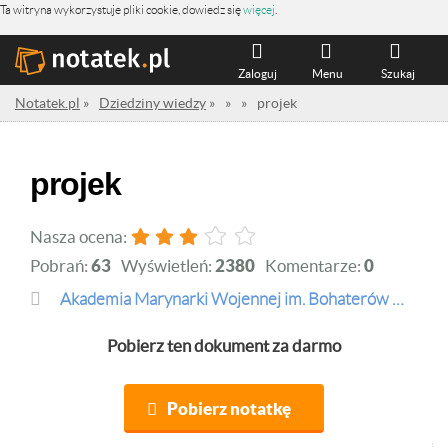
Ta witryna wykorzystuje pliki cookie, dowiedz się
więcej
.
Zaloguj
Menu
Szukaj
Notatek.pl
»
Dziedziny wiedzy
»
»
»
projek
projek
Nasza ocena:
Pobrań:
63
Wyświetleń:
2380
Komentarze:
0
Akademia Marynarki Wojennej im. Bohaterów Westerplatte
Pobierz ten dokument za darmo
Pobierz notatkę