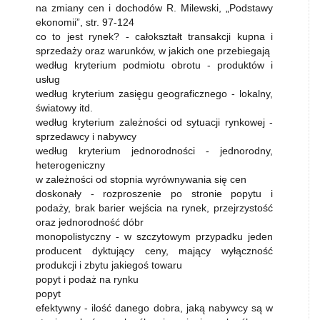
na zmiany cen i dochodów R. Milewski, „Podstawy
ekonomii”, str. 97-124
co to jest rynek? - całokształt transakcji kupna i
sprzedaży oraz warunków, w jakich one przebiegają
według kryterium podmiotu obrotu - produktów i
usług
według kryterium zasięgu geograficznego - lokalny,
światowy itd.
według kryterium zależności od sytuacji rynkowej -
sprzedawcy i nabywcy
według kryterium jednorodności - jednorodny,
heterogeniczny
w zależności od stopnia wyrównywania się cen
doskonały - rozproszenie po stronie popytu i
podaży, brak barier wejścia na rynek, przejrzystość
oraz jednorodność dóbr
monopolistyczny - w szczytowym przypadku jeden
producent dyktujący ceny, mający wyłączność
produkcji i zbytu jakiegoś towaru
popyt i podaż na rynku
popyt
efektywny - ilość danego dobra, jaką nabywcy są w