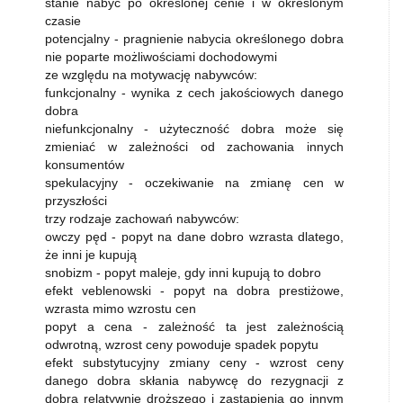
stanie nabyć po określonej cenie i w określonym
czasie
potencjalny - pragnienie nabycia określonego dobra
nie poparte możliwościami dochodowymi
ze względu na motywację nabywców:
funkcjonalny - wynika z cech jakościowych danego
dobra
niefunkcjonalny - użyteczność dobra może się
zmieniać w zależności od zachowania innych
konsumentów
spekulacyjny - oczekiwanie na zmianę cen w
przyszłości
trzy rodzaje zachowań nabywców:
owczy pęd - popyt na dane dobro wzrasta dlatego,
że inni je kupują
snobizm - popyt maleje, gdy inni kupują to dobro
efekt veblenowski - popyt na dobra prestiżowe,
wzrasta mimo wzrostu cen
popyt a cena - zależność ta jest zależnością
odwrotną, wzrost ceny powoduje spadek popytu
efekt substytucyjny zmiany ceny - wzrost ceny
danego dobra skłania nabywcę do rezygnacji z
dobra relatywnie droższego i zastąpienia go innym