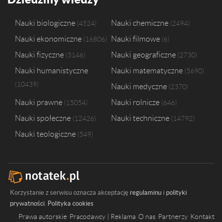
Nauki biologiczne
Nauki chemiczne
4524
2494
Nauki ekonomiczne
Nauki filmowe
16806
6
Nauki fizyczne
Nauki geograficzne
3146
2730
Nauki humanistyczne
Nauki matematyczne
5690
10439
Nauki medyczne
2370
Nauki prawne
Nauki rolnicze
15054
646
Nauki społeczne
Nauki techniczne
12426
14792
Nauki teologiczne
549
Korzystanie z serwisu oznacza akceptację
regulaminu
i
polityki
prywatności
.
Polityka cookies
Prawa autorskie
Pracodawcy | Reklama
O nas
Partnerzy
Kontakt