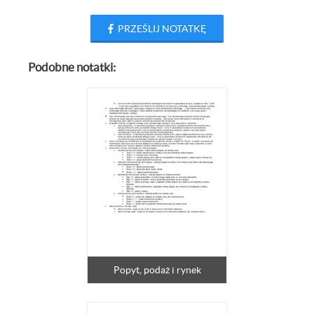
PRZEŚLIJ NOTATKĘ
Podobne notatki:
Popyt, podaż i rynek