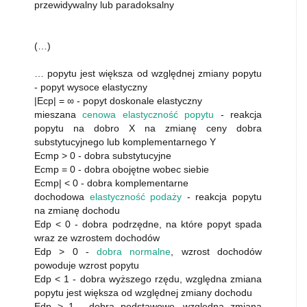
przewidywalny lub paradoksalny
(…)
… popytu jest większa od względnej zmiany popytu
- popyt wysoce elastyczny
|Ecp| = ∞ - popyt doskonale elastyczny
mieszana
cenowa elastyczność popytu
- reakcja
popytu na dobro X na zmianę ceny dobra
substytucyjnego lub komplementarnego Y
Ecmp > 0 - dobra substytucyjne
Ecmp = 0 - dobra obojętne wobec siebie
Ecmp| < 0 - dobra komplementarne
dochodowa
elastyczność podaży
- reakcja popytu
na zmianę dochodu
Edp < 0 - dobra podrzędne, na które popyt spada
wraz ze wzrostem dochodów
Edp > 0 -
dobra normalne
, wzrost dochodów
powoduje wzrost popytu
Edp < 1 - dobra wyższego rzędu, względna zmiana
popytu jest większa od względnej zmiany dochodu
Edp > 1 - dobra podstawowe, względna zmiana