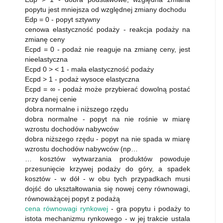
popytu jest mniejsza od względnej zmiany dochodu
Edp = 0 - popyt sztywny
cenowa elastyczność podaży - reakcja podaży na
zmianę ceny
Ecpd = 0 - podaż nie reaguje na zmianę ceny, jest
nieelastyczna
Ecpd 0 > < 1 - mała elastyczność podaży
Ecpd > 1 - podaż wysoce elastyczna
Ecpd = ∞ - podaż może przybierać dowolną postać
przy danej cenie
dobra normalne i niższego rzędu
dobra normalne - popyt na nie rośnie w miarę
wzrostu dochodów nabywców
dobra niższego rzędu - popyt na nie spada w miarę
wzrostu dochodów nabywców (np…
… kosztów wytwarzania produktów powoduje
przesunięcie krzywej podaży do góry, a spadek
kosztów - w dół - w obu tych przypadkach musi
dojść do ukształtowania się nowej ceny równowagi,
równoważącej popyt z podażą
cena równowagi rynkowej
- gra popytu i podaży to
istota mechanizmu rynkowego - w jej trakcie ustala