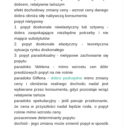
dobrem, relatywnie tańszym
efekt dochodowy zmiany ceny - wzrost ceny danego
dobra obniża siłę nabywczą konsumenta
popyt nietypowy
1. popyt doskonale nieelastyczny lub sztywny -
dobra zaspokajające niezbędne potrzeby i nie
mające substytutów
2. popyt doskonale elastyczny - teoretyczna
sytuacja rynku doskonałego
3. popyt paradoksalny - nietypowe zachowanie się
popytu:
paradoks Veblena - mimo wzrostu cen dóbr
prestiżowych popyt na nie rośnie
paradoks Giffena -
dobro podrzędne
mimo zmiany
ceny i obniżenia realnego dochodu nadal jest
wybierane przez konsumenta, gdyż pozostaje wciąż
relatywnie tańsze
paradoks spekulacyjny - jeśli panuje przekonanie,
że cena w przyszłości nadal będzie rosła, o popyt
rośnie mimo wzrostu ceny
pozacenowe determinanty popytu:
dochód - jego zmiana może zmienić popyt w sposób