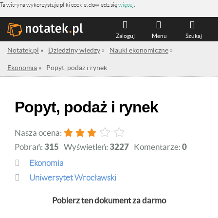
Ta witryna wykorzystuje pliki cookie, dowiedz się
więcej
.
Zaloguj
Menu
Szukaj
Notatek.pl
»
Dziedziny wiedzy
»
Nauki ekonomiczne
»
Ekonomia
»
Popyt, podaż i rynek
Popyt, podaż i rynek
Nasza ocena:
Pobrań:
315
Wyświetleń:
3227
Komentarze:
0
Ekonomia
Uniwersytet Wrocławski
Pobierz ten dokument za darmo