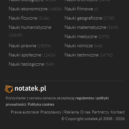
Nauki ekonomiczne
Nauki filmowe
16806
6
Nauki fizyczne
Nauki geograficzne
3146
2730
Nauki humanistyczne
Nauki matematyczne
5690
10439
Nauki medyczne
2370
Nauki prawne
Nauki rolnicze
15054
646
Nauki społeczne
Nauki techniczne
12426
14792
Nauki teologiczne
549
Korzystanie z serwisu oznacza akceptację
regulaminu
i
polityki
prywatności
.
Polityka cookies
Prawa autorskie
Pracodawcy | Reklama
O nas
Partnerzy
Kontakt
© Copyright notatek.pl 2008 - 2026