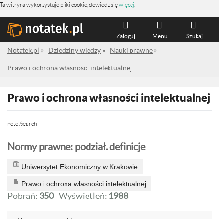
Ta witryna wykorzystuje pliki cookie, dowiedz się
więcej
.
Zaloguj
Menu
Szukaj
Notatek.pl
»
Dziedziny wiedzy
»
Nauki prawne
»
Prawo i ochrona własności intelektualnej
Prawo i ochrona własności intelektualnej
note /search
Normy prawne: podział. definicje
Uniwersytet Ekonomiczny w Krakowie
Prawo i ochrona własności intelektualnej
Pobrań:
350
Wyświetleń:
1988