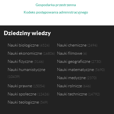
Gospodarka przestrzenna
Kodeks postępowania administracyjnego
Dziedziny wiedzy
Nauki biologiczne
Nauki chemiczne
4524
2494
Nauki ekonomiczne
Nauki filmowe
16806
6
Nauki fizyczne
Nauki geograficzne
3146
2730
Nauki humanistyczne
Nauki matematyczne
5690
10439
Nauki medyczne
2370
Nauki prawne
Nauki rolnicze
15054
646
Nauki społeczne
Nauki techniczne
12426
14792
Nauki teologiczne
549