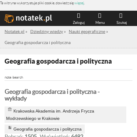
Ta witryna wykorzystuje pliki cookie, dowiedz się
więcej
.
Zaloguj
Menu
Szukaj
Notatek.pl
»
Dziedziny wiedzy
»
Nauki geograficzne
»
Geografia gospodarcza i polityczna
Geografia gospodarcza i polityczna
note /search
Geografia gospodarcza i polityczna -
wykłady
Krakowska Akademia im. Andrzeja Frycza
Modrzewskiego w Krakowie
Geografia gospodarcza i polityczna
Pobrań:
1505
Wyświetleń:
6482