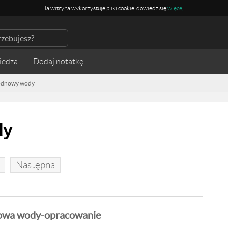
Ta witryna wykorzystuje pliki cookie, dowiedz się
więcej
.
iedza
odnowy wody
dy
Następna
iowa wody-opracowanie