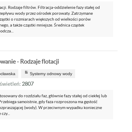
cji. Rodzaje filtrów. Filtracja-oddzielenie fazy stałej od
rzepływu wody przez ośrodek porowaty. Zatrzymane
ząstki o rozmiarach większych od wielkości porów
nego, a także cząstki mniejsze. Średnica cząstek
dcza...
wanie - Rodzaje flotacji
ocławska
Systemy odnowy wody
wietleń:
2807
tosowany do rozdziału faz, głównie fazy stałej od ciekłej lub
. Przebiega samoistnie, gdy faza rozproszona ma gęstość
rozpraszającej (wody). W przeciwnym wypadku konieczne
czy...