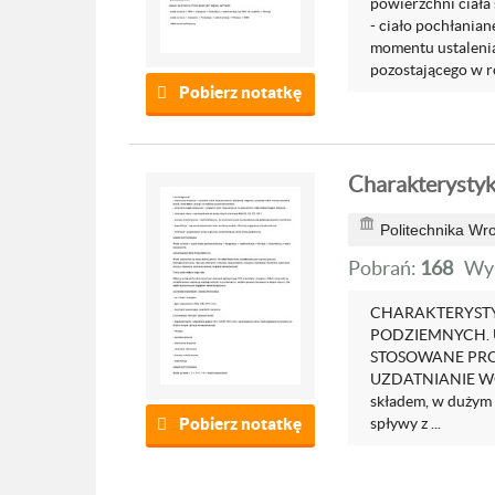
powierzchni ciała
- ciało pochłania
momentu ustaleni
pozostającego w ro
Pobierz notatkę
Charakterysty
Politechnika Wr
Pobrań:
168
Wyś
CHARAKTERYST
PODZIEMNYCH. 
STOSOWANE PRO
UZDATNIANIE WÓ
składem, w dużym 
Pobierz notatkę
spływy z ...