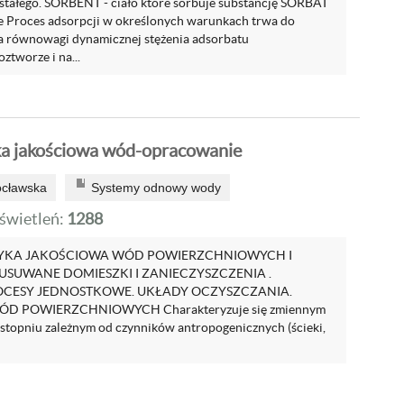
 stałego. SORBENT - ciało które sorbuje substancję SORBAT
ne Proces adsorpcji w określonych warunkach trwa do
a równowagi dynamicznej stężenia adsorbatu
ztworze i na...
ka jakościowa wód-opracowanie
ocławska
Systemy odnowy wody
wietleń:
1288
YKA JAKOŚCIOWA WÓD POWIERZCHNIOWYCH I
USUWANE DOMIESZKI I ZANIECZYSZCZENIA .
CESY JEDNOSTKOWE. UKŁADY OCZYSZCZANIA.
D POWIERZCHNIOWYCH Charakteryzuje się zmiennym
stopniu zależnym od czynników antropogenicznych (ścieki,