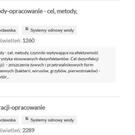
dy-opracowanie - cel, metody,
ocławska
Systemy odnowy wody
wietleń:
1260
dy - cel, metody, czynniki wpływające na efektywność
rystyka stosowanych dezynfektantów. Cel dezynfekcji
ji): - zniszczenie żywych i przetrwalnikowych form
nnych (bakterii, wirusów, grzybów, pierwotniaków) -
tór...
racji-opracowanie
ocławska
Systemy odnowy wody
wietleń:
2289