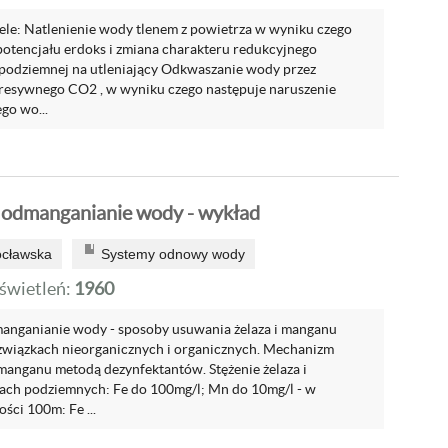
le: Natlenienie wody tlenem z powietrza w wyniku czego
potencjału erdoks i zmiana charakteru redukcyjnego
podziemnej na utleniający Odkwaszanie wody przez
agresywnego CO2 , w wyniku czego następuje naruszenie
go wo...
i odmanganianie wody - wykład
ocławska
Systemy odnowy wody
wietleń:
1960
manganianie wody - sposoby usuwania żelaza i manganu
wiązkach nieorganicznych i organicznych. Mechanizm
 manganu metodą dezynfektantów. Stężenie żelaza i
ach podziemnych: Fe do 100mg/l; Mn do 10mg/l - w
ści 100m: Fe ...