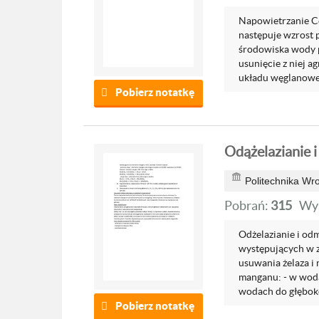
Napowietrzanie Ce
następuje wzrost 
środowiska wody 
usunięcie z niej 
układu węglanowe
Pobierz notatkę
Odążelazianie 
Politechnika Wr
Pobrań:
315
Wyś
Odżelazianie i od
występujących w z
usuwania żelaza i
manganu: - w wod
wodach do głęboko
Pobierz notatkę