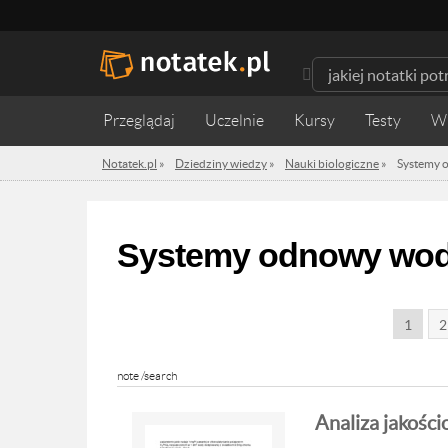
Przeglądaj
Uczelnie
Kursy
Testy
W
Notatek.pl
»
Dziedziny wiedzy
»
Nauki biologiczne
»
Systemy 
Systemy odnowy wo
1
2
note /search
Analiza jakośc