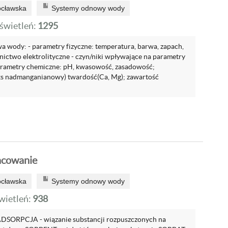
ocławska
Systemy odnowy wody
wietleń:
1295
wa wody: - parametry fizyczne: temperatura, barwa, zapach,
ictwo elektrolityczne - czyn/niki wpływające na parametry
arametry chemiczne: pH, kwasowość, zasadowość;
ks nadmanganianowy) twardość(Ca, Mg); zawartość
acowanie
ocławska
Systemy odnowy wody
ietleń:
938
ORPCJA - wiązanie substancji rozpuszczonych na