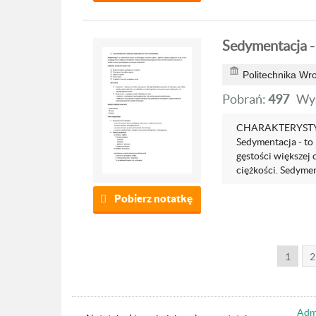
Sedymentacja -
Politechnika Wr
Pobrań:
497
Wyś
CHARAKTERYSTY
Sedymentacja - to
gęstości większej
ciężkości. Sedymen
Pobierz notatkę
1
2
Admi