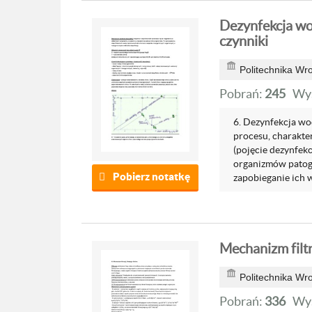
Dezynfekcja wo
czynniki
Politechnika Wr
Pobrań:
245
Wyś
6. Dezynfekcja wo
procesu, charakte
(pojęcie dezynfekc
organizmów patoge
Pobierz notatkę
zapobieganie ich w
Mechanizm filt
Politechnika Wr
Pobrań:
336
Wyś