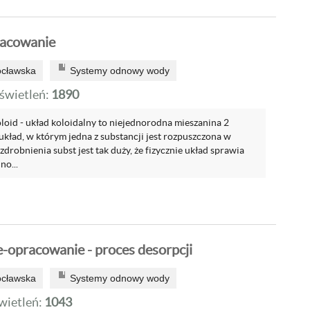
racowanie
ocławska
Systemy odnowy wody
wietleń:
1890
d - układ koloidalny to niejednorodna mieszanina 2
kład, w którym jedna z substancji jest rozpuszczona w
ozdrobnienia subst jest tak duży, że fizycznie układ sprawia
no...
-opracowanie - proces desorpcji
ocławska
Systemy odnowy wody
ietleń:
1043