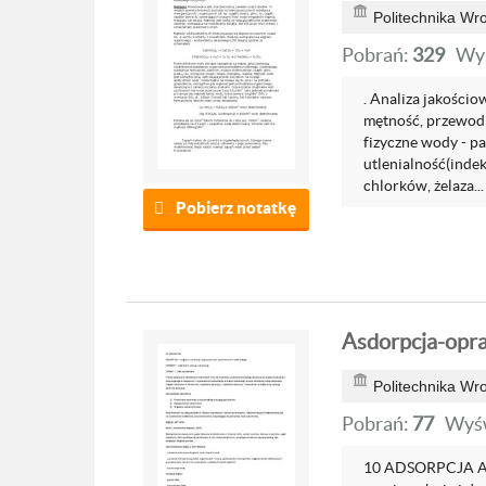
Politechnika Wr
Pobrań:
329
Wyś
. Analiza jakościo
mętność, przewodn
fizyczne wody - p
utlenialność(inde
chlorków, żelaza...
Pobierz notatkę
Asdorpcja-opr
Politechnika Wr
Pobrań:
77
Wyśw
10 ADSORPCJA ADS