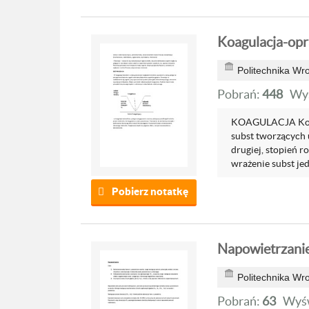
Koagulacja-op
Politechnika Wr
Pobrań:
448
Wyś
KOAGULACJA Koloi
subst tworzących u
drugiej, stopień r
wrażenie subst jed
Pobierz notatkę
Napowietrzanie
Politechnika Wr
Pobrań:
63
Wyśw