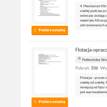
4. Mechanizm filtra
ciekłej podczas p
wówczas zostają c
materiału filtracyj
zatrzymywanych po
Pobierz notatkę
Flotacja-opraco
Politechnika Wr
Pobrań:
336
Wyś
Flotacja - proces s
ciekłej od ciekłej
mniejszą od fazy 
jest wprowadzenie 
Pobierz notatkę