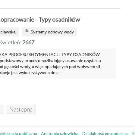
 opracowanie - Typy osadników
ocławska
Systemy odnowy wody
wietleń:
2667
KA PROCESU SEDYMENTACJI. TYPY OSADNIKÓW.
 podstawowy proces umożliwiający usuwanie cząstek o
 od gęstości wody, a więc opadających pod wpływem sił
tacja jest wykorzystywana do e...
Następna
nistracja publiczna
Anatomia człowieka
Działalność gospodarcza
E