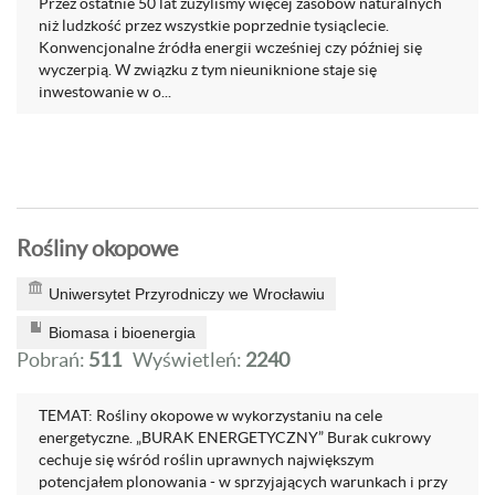
Przez ostatnie 50 lat zużyliśmy więcej zasobów naturalnych
niż ludzkość przez wszystkie poprzednie tysiąclecie.
Konwencjonalne źródła energii wcześniej czy później się
wyczerpią. W związku z tym nieuniknione staje się
inwestowanie w o...
Rośliny okopowe
Uniwersytet Przyrodniczy we Wrocławiu
Biomasa i bioenergia
Pobrań:
511
Wyświetleń:
2240
TEMAT: Rośliny okopowe w wykorzystaniu na cele
energetyczne. „BURAK ENERGETYCZNY” Burak cukrowy
cechuje się wśród roślin uprawnych największym
potencjałem plonowania - w sprzyjających warunkach i przy