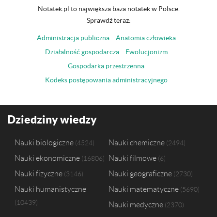
Notatek.pl to największa baza notatek w Polsce.
Sprawdź teraz:
Administracja publiczna
Anatomia człowieka
Działalność gospodarcza
Ewolucjonizm
Gospodarka przestrzenna
Kodeks postępowania administracyjnego
Dziedziny wiedzy
Nauki biologiczne
Nauki chemiczne
4524
2494
Nauki ekonomiczne
Nauki filmowe
16806
6
Nauki fizyczne
Nauki geograficzne
3146
2730
Nauki humanistyczne
Nauki matematyczne
5690
10439
Nauki medyczne
2370