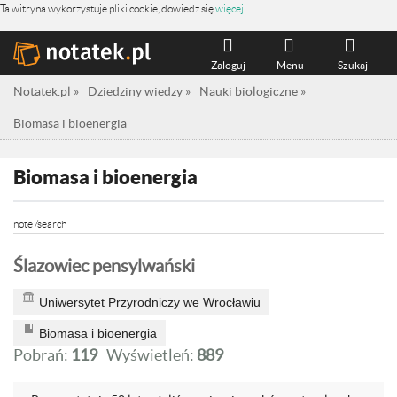
Ta witryna wykorzystuje pliki cookie, dowiedz się
więcej
.
Zaloguj
Menu
Szukaj
Notatek.pl
»
Dziedziny wiedzy
»
Nauki biologiczne
»
Biomasa i bioenergia
Biomasa i bioenergia
note /search
Ślazowiec pensylwański
Uniwersytet Przyrodniczy we Wrocławiu
Biomasa i bioenergia
Pobrań:
119
Wyświetleń:
889