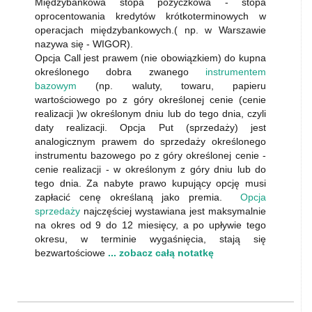
Międzybankowa stopa pożyczkowa - stopa
oprocentowania kredytów krótkoterminowych w
operacjach międzybankowych.( np. w Warszawie
nazywa się - WIGOR).
Opcja Call jest prawem (nie obowiązkiem) do kupna
określonego dobra zwanego
instrumentem
bazowym
(np. waluty, towaru, papieru
wartościowego po z góry określonej cenie (cenie
realizacji )w określonym dniu lub do tego dnia, czyli
daty realizacji. Opcja Put (sprzedaży) jest
analogicznym prawem do sprzedaży określonego
instrumentu bazowego po z góry określonej cenie -
cenie realizacji - w określonym z góry dniu lub do
tego dnia. Za nabyte prawo kupujący opcję musi
zapłacić cenę określaną jako premia.
Opcja
sprzedaży
najczęściej wystawiana jest maksymalnie
na okres od 9 do 12 miesięcy, a po upływie tego
okresu, w terminie wygaśnięcia, stają się
bezwartościowe
... zobacz całą notatkę