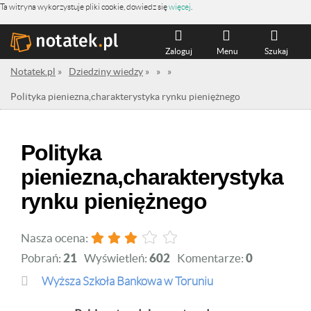
Ta witryna wykorzystuje pliki cookie, dowiedz się
więcej
.
Zaloguj
Menu
Szukaj
Notatek.pl
»
Dziedziny wiedzy
»
»
»
Polityka pieniezna,charakterystyka rynku pieniężnego
Polityka
pieniezna,charakterystyka
rynku pieniężnego
Nasza ocena:
Pobrań:
21
Wyświetleń:
602
Komentarze:
0
Wyższa Szkoła Bankowa w Toruniu