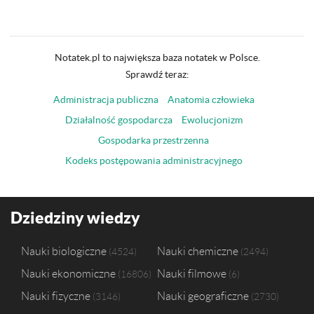
Notatek.pl to największa baza notatek w Polsce.
Sprawdź teraz:
Administracja publiczna
Anatomia człowieka
Działalność gospodarcza
Ewolucjonizm
Gospodarka przestrzenna
Kodeks postępowania administracyjnego
Dziedziny wiedzy
Nauki biologiczne
Nauki chemiczne
4524
2494
Nauki ekonomiczne
Nauki filmowe
16806
6
Nauki fizyczne
Nauki geograficzne
3146
2730