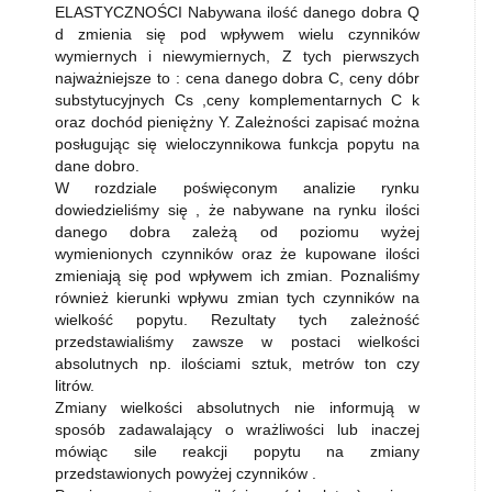
ELASTYCZNOŚCI Nabywana ilość danego dobra Q
d zmienia się pod wpływem wielu czynników
wymiernych i niewymiernych, Z tych pierwszych
najważniejsze to : cena danego dobra C, ceny dóbr
substytucyjnych Cs ,ceny komplementarnych C k
oraz dochód pieniężny Y. Zależności zapisać można
posługując się wieloczynnikowa funkcja popytu na
dane dobro.
W rozdziale poświęconym analizie rynku
dowiedzieliśmy się , że nabywane na rynku ilości
danego dobra zależą od poziomu wyżej
wymienionych czynników oraz że kupowane ilości
zmieniają się pod wpływem ich zmian. Poznaliśmy
również kierunki wpływu zmian tych czynników na
wielkość popytu. Rezultaty tych zależność
przedstawialiśmy zawsze w postaci wielkości
absolutnych np. ilościami sztuk, metrów ton czy
litrów.
Zmiany wielkości absolutnych nie informują w
sposób zadawalający o wrażliwości lub inaczej
mówiąc sile reakcji popytu na zmiany
przedstawionych powyżej czynników .