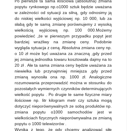
Po pierwsze ta sama ilościowa (absolutna) zmiana
popytu rynkowego np.o1000 sztuk będzie uważana
w zależności od sytuacji za silną, gdy odnosimy ją
do niskiej wielkości wyjściowej np. 10 000, lub za
słabą gdy te samą zmianę porównujemy z wysoką
wielkością wyjściową np. 100 000.Możemy
powiedzieć ,że w pierwszym przypadku popyt jest
bardziej wrażliwy na zmianę ceny. Podobnie
wygląda sytuacja z ceną. Absolutna zmiana ceny np.
o 10 zł może być uważana za znaczną ,gdy przed
jej zmianą jednostka towaru kosztowała dajmy na to
20 zł . Ale ta sama zmiana ceny będzie uważana za
niewielka lub przynajmniej mniejsza ,gdy przed
zmianą wynosiła ona np. 1000 zł. Analogiczne
rozumowania przeprowadzić można w stosunku do
pozostałych wymiernych czynników determinujących
wielkość popytu . Po drugie te same fizyczne miary
ilościowe np. litr kilogram metr czy sztuka mogą
dotyczyć nieporównywalnych ze sobą produktów np.
zmiana popytu o1000 samochodów jest w
wielkościach fizycznych nieporównywalna ze zmianą
popytu o 1000 telewizorów .
Wynika z tego, że gdy chcemy analizować siłę