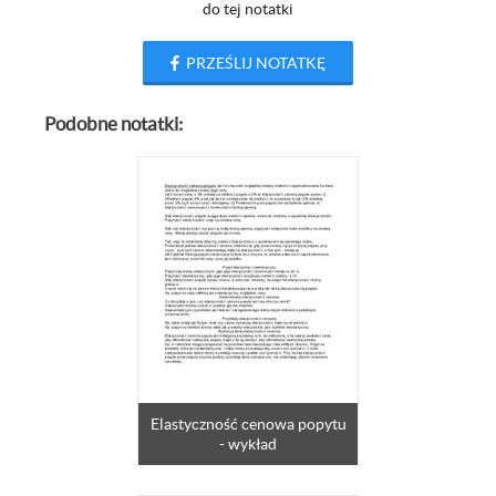
do tej notatki
PRZEŚLIJ NOTATKĘ
Podobne notatki:
Elastyczność cenowa popytu
- wykład