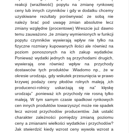
reakcji (wrażliwość) popytu na zmianę rynkowej
ceny lub innych czynników i gdy w dodatku chcemy
uzyskiwane rezultaty porównywać ze sobą nie
należy brać pod uwagę zmian absolutne lecz
zmiany względne (procentowe) Wreszcie już dawno
temu zauważono ,że zmiany wymienionych w funkcji
popytu czynników wywierają wpływ nie tylko na
fizyczne rozmiary kupowanych ilości ale również na
poziom ponoszonych na ich zakup wydatków.
Ponieważ wydatki jednych są przychodami drugich,
wywierają one również wpływ na przychody
dostawców tych produktów .Wiadomo np., że w
okresie urodzaju, gdy wskutek przesunięcia w prawo
krzywej podaży ceny płodów rolnych maleją ,ich
producenci-rolnicy uskarżają się na” klęskę
urodzaju” ,ponieważ ich przychody nie rosną tylko
maleją. W tym samym czasie spadkowi rynkowych
cen innych produktów towarzyszyć może nie spadek
lecz wzrost przychodów producentów. Jak ustalić
charakter zależności pomiędzy zmianą poziomu
ceny a zmianami wielkości wydatków i przychodów?
Jak stwierdzić kiedy wzrost ceny wywoła wzrost a