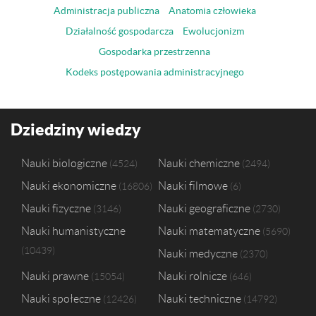
Administracja publiczna
Anatomia człowieka
Działalność gospodarcza
Ewolucjonizm
Gospodarka przestrzenna
Kodeks postępowania administracyjnego
Dziedziny wiedzy
Nauki biologiczne
Nauki chemiczne
4524
2494
Nauki ekonomiczne
Nauki filmowe
16806
6
Nauki fizyczne
Nauki geograficzne
3146
2730
Nauki humanistyczne
Nauki matematyczne
5690
10439
Nauki medyczne
2370
Nauki prawne
Nauki rolnicze
15054
646
Nauki społeczne
Nauki techniczne
12426
14792