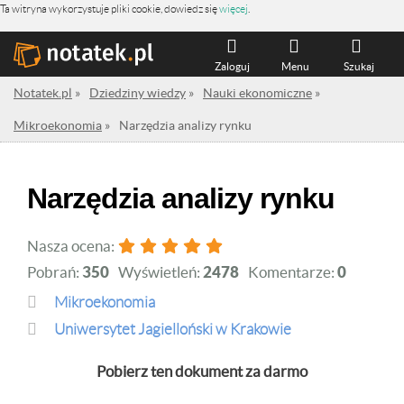
Ta witryna wykorzystuje pliki cookie, dowiedz się
więcej
.
Zaloguj
Menu
Szukaj
Notatek.pl
»
Dziedziny wiedzy
»
Nauki ekonomiczne
»
Mikroekonomia
»
Narzędzia analizy rynku
Narzędzia analizy rynku
Nasza ocena:
Pobrań:
350
Wyświetleń:
2478
Komentarze:
0
Mikroekonomia
Uniwersytet Jagielloński w Krakowie
Pobierz ten dokument za darmo