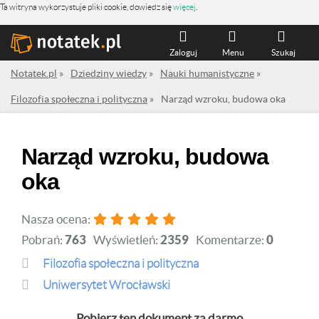
Ta witryna wykorzystuje pliki cookie, dowiedz się
więcej
.
Zaloguj
Menu
Szukaj
Notatek.pl
»
Dziedziny wiedzy
»
Nauki humanistyczne
»
Filozofia społeczna i polityczna
»
Narząd wzroku, budowa oka
Narząd wzroku, budowa
oka
Nasza ocena:
Pobrań:
763
Wyświetleń:
2359
Komentarze:
0
Filozofia społeczna i polityczna
Uniwersytet Wrocławski
Pobierz ten dokument za darmo