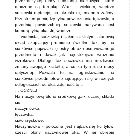
przezroczystej masy substancji białkowych, które
otoczone są torebką. Wraz z wiekiem, wnętrze
soczewki mętnieje, co określa się mianem zaćmy.
Przestrzeń pomiędzy tylną powierzchnią tęczówki, a
przednią powierzchnią soczewki nazywana jest
komorą tylną oka. Jej wnętrze…
… wodnistą, soczewką i ciałem szklistym, stanowią
układ skupiający promienie świetlne tak, by na
siatkówce pojawiał się ostry obraz obserwowanego
przedmiotu i dawał jak najostrzejsze wrażenie
wzrokowe. Dlatego też soczewka ma możliwość
zmiany swojego kształtu, a co za tym idzie mocy
optycznej. Pozwala to na ogniskowanie na
siatkówce przedmiotów znajdujących się w różnych
odległościach od oka. Zdolność tę…
… OCZNEJ
Na naczyniową błonę środkową gałki ocznej składa
się:
naczyniówka,
tęczówka,
ciało rzęskowe.
Naczyniówka - położona jest najbardziej ku tyłowi
części błony naczyniowej oka. W jej obrębie