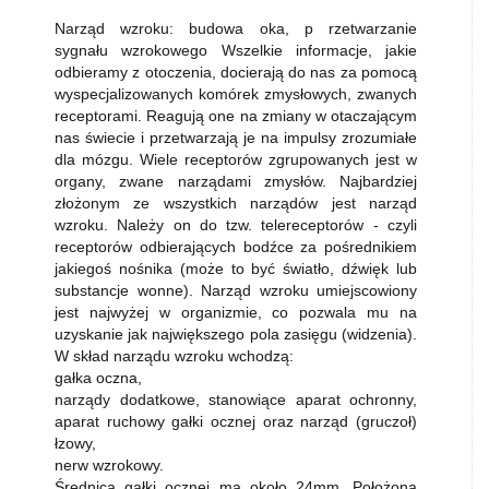
Narząd wzroku: budowa oka, p rzetwarzanie
sygnału wzrokowego Wszelkie informacje, jakie
odbieramy z otoczenia, docierają do nas za pomocą
wyspecjalizowanych komórek zmysłowych, zwanych
receptorami. Reagują one na zmiany w otaczającym
nas świecie i przetwarzają je na impulsy zrozumiałe
dla mózgu. Wiele receptorów zgrupowanych jest w
organy, zwane narządami zmysłów. Najbardziej
złożonym ze wszystkich narządów jest narząd
wzroku. Należy on do tzw. telereceptorów - czyli
receptorów odbierających bodźce za pośrednikiem
jakiegoś nośnika (może to być światło, dźwięk lub
substancje wonne). Narząd wzroku umiejscowiony
jest najwyżej w organizmie, co pozwala mu na
uzyskanie jak największego pola zasięgu (widzenia).
W skład narządu wzroku wchodzą:
gałka oczna,
narządy dodatkowe, stanowiące aparat ochronny,
aparat ruchowy gałki ocznej oraz narząd (gruczoł)
łzowy,
nerw wzrokowy.
Średnica gałki ocznej ma około 24mm. Położona