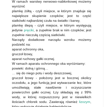
W ramach warstwy nerwowo-nabłonkowej możemy
wyróżnić
plamkę żółtą - czyli miejsce, w którym znajduje się
największe skupienie czopków; jest to część
siatkówki najbardziej czuła na światło i barwy,
plamkę ślepą - czyli miejsce, w którym występują
jedynie
pręciki
, a zupełnie brak w nim czopków; jest
zupełnie nieczułą częścią siatkówki.
Narządy dodatkowe narządu wzroku możemy
podzielić na:
aparat ochronny oka,
gruczoł łzowy,
aparat ruchowy gałki ocznej.
W ramach aparatu ochronnego oka wyróżniamy:
powieki: dolną i górną…
… się do niego potu i wody deszczowej,
gruczoł łzowy - położony jest w bocznej okolicy
oczodołu, a jego funkcją jest wytwarzanie łez, które
umożliwiają stałe nawilżenie i oczyszczanie
powierzchni gałki ocznej. Łzy składają się z 99%
wody, w której rozpuszczony jest w niewielkich
ilościach chlorek sodu. Zawierają również
lizozym
,
który wykazuje działanie bakteriobójcze.