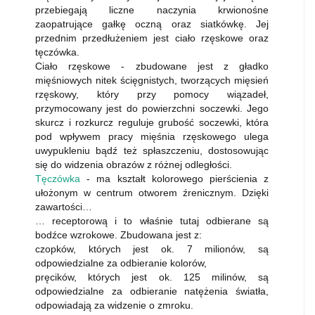
przebiegają liczne naczynia krwionośne
zaopatrujące gałkę oczną oraz siatkówkę. Jej
przednim przedłużeniem jest ciało rzęskowe oraz
tęczówka.
Ciało rzęskowe - zbudowane jest z gładko
mięśniowych nitek ścięgnistych, tworzących mięsień
rzęskowy, który przy pomocy wiązadeł,
przymocowany jest do powierzchni soczewki. Jego
skurcz i rozkurcz reguluje grubość soczewki, która
pod wpływem pracy mięśnia rzęskowego ulega
uwypukleniu bądź też spłaszczeniu, dostosowując
się do widzenia obrazów z różnej odległości.
Tęczówka
- ma kształt kolorowego pierścienia z
ułożonym w centrum otworem źrenicznym. Dzięki
zawartości…
… receptorową i to właśnie tutaj odbierane są
bodźce wzrokowe. Zbudowana jest z:
czopków, których jest ok. 7 milionów, są
odpowiedzialne za odbieranie kolorów,
pręcików, których jest ok. 125 milinów, są
odpowiedzialne za odbieranie natężenia światła,
odpowiadają za widzenie o zmroku.