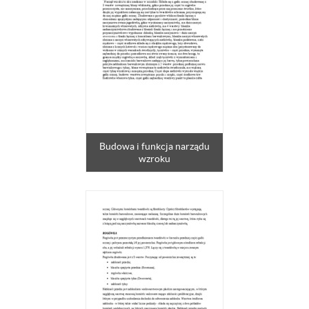
Budowa i funkcja narządu
wzroku