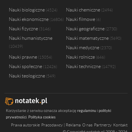
Nauki biologiczne
Nauki chemiczne
4524
2494
Nauki ekonomiczne
Nauki filmowe
16806
6
Nauki fizyczne
Nauki geograficzne
3146
2730
Nauki humanistyczne
Nauki matematyczne
5690
10439
Nauki medyczne
2370
Nauki prawne
Nauki rolnicze
15054
646
Nauki społeczne
Nauki techniczne
12426
14792
Nauki teologiczne
549
Korzystanie z serwisu oznacza akceptację
regulaminu
i
polityki
prywatności
.
Polityka cookies
Prawa autorskie
Pracodawcy | Reklama
O nas
Partnerzy
Kontakt
© Copyright notatek.pl 2008 - 2026