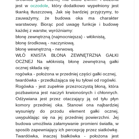
jest w
oczodole
, który dodatkowo wypełniony jest
tkanką tłuszczową. Jak się bardziej przyjrzymy, to
zauważymy, że budowa oka ma charakter
warstwowy. Biorąc pod uwagę funkcje i budowę
każdej z warstw, wyróżniamy:
błonę zewnętrzną (najmocniejsza) - włóknistą,
błonę środkową - naczyniową.
błonę wewnętrzną - nerwową.
WŁÓ KNISTA BŁONA ZEWNĘTRZNA GAŁKI
OCZNEJ Na włóknistą błonę zewnętrzną gałki
ocznej składa się:
rogówka - położona w przedniej części gałki ocznej,
twardówka - przedłużająca się ku tyłowi od rogówki.
Rogówka - jest zupełnie przezroczystą błoną, która
pozbawiona jest naczyń krwionośnych i chłonnych.
Odżywiana jest przez otaczający ją od tyłu płyn
komory przedniej oka. Stanowi ona najbardziej
wysunięty do przodu element gałki ocznej,
uwypuklając się na jej przedniej powierzchni. Jej
budowa umożliwia załamywanie promieni światła, w
sposób zapewniający ich percepcję przez siatkówkę.
Twardówka, inaczej białkówka - położona jest