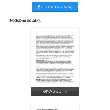
PRZEŚLIJ NOTATKĘ
Podobne notatki:
OKO- anatomia