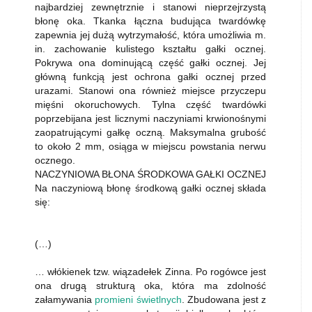
najbardziej zewnętrznie i stanowi nieprzejrzystą
błonę oka. Tkanka łączna budująca twardówkę
zapewnia jej dużą wytrzymałość, która umożliwia m.
in. zachowanie kulistego kształtu gałki ocznej.
Pokrywa ona dominującą część gałki ocznej. Jej
główną funkcją jest ochrona gałki ocznej przed
urazami. Stanowi ona również miejsce przyczepu
mięśni okoruchowych. Tylna część twardówki
poprzebijana jest licznymi naczyniami krwionośnymi
zaopatrującymi gałkę oczną. Maksymalna grubość
to około 2 mm, osiąga w miejscu powstania nerwu
ocznego.
NACZYNIOWA BŁONA ŚRODKOWA GAŁKI OCZNEJ
Na naczyniową błonę środkową gałki ocznej składa
się:
(…)
… włókienek tzw. wiązadełek Zinna. Po rogówce jest
ona drugą strukturą oka, która ma zdolność
załamywania
promieni świetlnych
. Zbudowana jest z