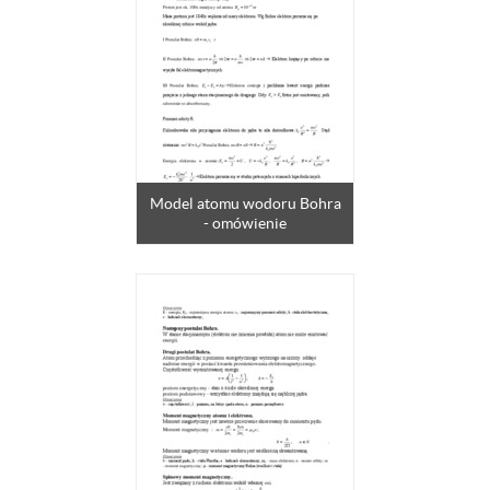
Model atomu wodoru Bohra
- omówienie