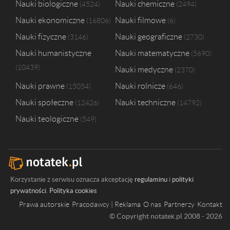
Nauki biologiczne
Nauki chemiczne
4524
2494
Nauki ekonomiczne
Nauki filmowe
16806
6
Nauki fizyczne
Nauki geograficzne
3146
2730
Nauki humanistyczne
Nauki matematyczne
5690
10439
Nauki medyczne
2370
Nauki prawne
Nauki rolnicze
15054
646
Nauki społeczne
Nauki techniczne
12426
14792
Nauki teologiczne
549
Korzystanie z serwisu oznacza akceptację
regulaminu
i
polityki
prywatności
.
Polityka cookies
Prawa autorskie
Pracodawcy | Reklama
O nas
Partnerzy
Kontakt
© Copyright notatek.pl 2008 - 2026