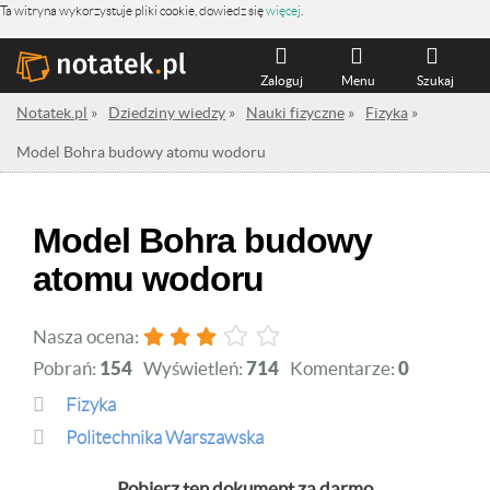
Ta witryna wykorzystuje pliki cookie, dowiedz się
więcej
.
Zaloguj
Menu
Szukaj
Notatek.pl
»
Dziedziny wiedzy
»
Nauki fizyczne
»
Fizyka
»
Model Bohra budowy atomu wodoru
Model Bohra budowy
atomu wodoru
Nasza ocena:
Pobrań:
154
Wyświetleń:
714
Komentarze:
0
Fizyka
Politechnika Warszawska
Pobierz ten dokument za darmo