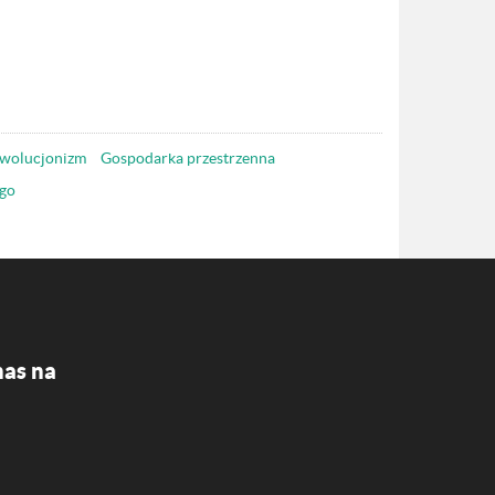
wolucjonizm
Gospodarka przestrzenna
go
nas na