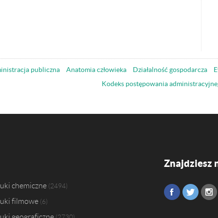
nistracja publiczna
Anatomia człowieka
Działalność gospodarcza
E
Kodeks postępowania administracyjne
Znajdziesz 
uki chemiczne
2494
uki filmowe
6
uki geograficzne
2730