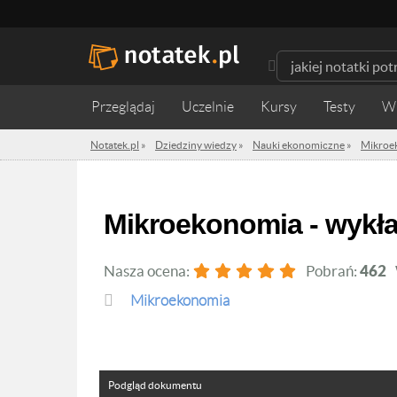
Przeglądaj
Uczelnie
Kursy
Testy
W
Notatek.pl
»
Dziedziny wiedzy
»
Nauki ekonomiczne
»
Mikroe
Mikroekonomia - wykł
Nasza ocena:
Pobrań:
462
Mikroekonomia
Podgląd dokumentu