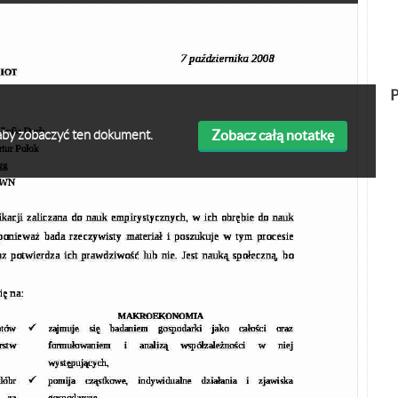
P
Zobacz całą notatkę
ę aby zobaczyć ten dokument.