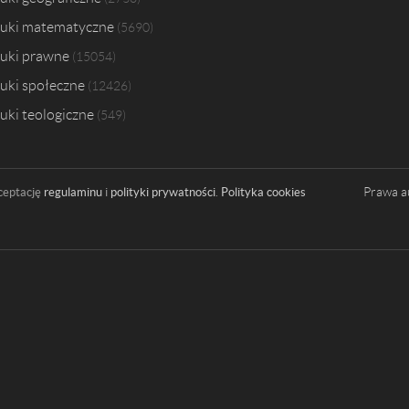
uki matematyczne
5690
uki prawne
15054
uki społeczne
12426
uki teologiczne
549
Prawa a
ceptację
regulaminu
i
polityki prywatności
.
Polityka cookies