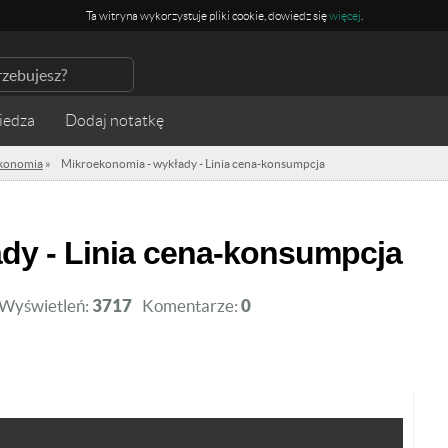
Ta witryna wykorzystuje pliki cookie, dowiedz się
więcej
.
iedza
konomia
»
Mikroekonomia - wykłady - Linia cena-konsumpcja
ady - Linia cena-konsumpcja
Wyświetleń:
3717
Komentarze:
0