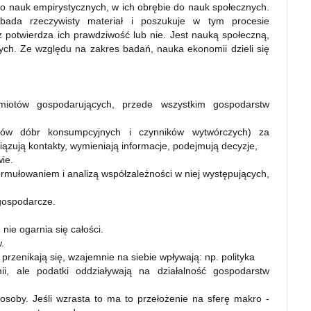
 do nauk empirystycznych, w ich obrębie do nauk społecznych.
bada rzeczywisty materiał i poszukuje w tym procesie
 potwierdza ich prawdziwość lub nie. Jest nauką społeczną,
ch. Ze względu na zakres badań, nauka ekonomii dzieli się
iotów gospodarujących, przede wszystkim gospodarstw
nków dóbr konsumpcyjnych i czynników wytwórczych) za
zują kontakty, wymieniają informacje, podejmują decyzje,
ie.
ormułowaniem i analizą współzależności w niej występujących,
 gospodarcze.
 nie ogarnia się całości.
.
przenikają się, wzajemnie na siebie wpływają: np. polityka
, ale podatki oddziaływają na działalność gospodarstw
osoby. Jeśli wzrasta to ma to przełożenie na sferę makro -