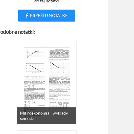
do tej notatki
PRZEŚLIJ NOTATKĘ
odobne notatki:
Mikroekonomia - wykłady,
semestr II