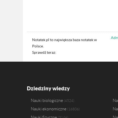
Admi
Notatek.pl to największa baza notatek w
Polsce.
Sprawdź teraz:
Dziedziny wiedzy
Nauki biologiczne
Na
4524
Nauki ekonomiczne
Na
16806
Nauki fizyczne
Na
3146