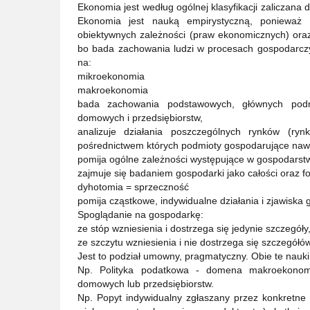
Ekonomia jest według ogólnej klasyfikacji zaliczana
Ekonomia jest nauką empirystyczną, ponieważ 
obiektywnych zależności (praw ekonomicznych) oraz
bo bada zachowania ludzi w procesach gospodarczy
na:
mikroekonomia
makroekonomia
bada zachowania podstawowych, głównych podm
domowych i przedsiębiorstw,
analizuje działania poszczególnych rynków (ry
pośrednictwem których podmioty gospodarujące nawią
pomija ogólne zależności występujące w gospodarstw
zajmuje się badaniem gospodarki jako całości oraz f
dyhotomia = sprzeczność
pomija cząstkowe, indywidualne działania i zjawiska
Spoglądanie na gospodarkę:
ze stóp wzniesienia i dostrzega się jedynie szczegóły,
ze szczytu wzniesienia i nie dostrzega się szczegółów
Jest to podział umowny, pragmatyczny. Obie te nauki 
Np. Polityka podatkowa - domena makroekonomii
domowych lub przedsiębiorstw.
Np. Popyt indywidualny zgłaszany przez konkretne 