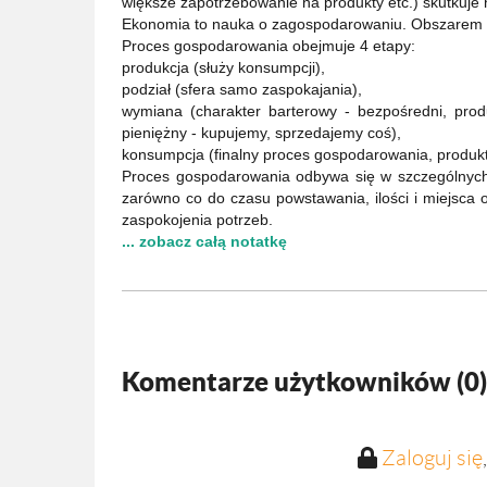
większe zapotrzebowanie na produkty etc.) skutkuje
Ekonomia to nauka o zagospodarowaniu. Obszarem 
Proces gospodarowania obejmuje 4 etapy:
produkcja (służy konsumpcji),
podział (sfera samo zaspokajania),
wymiana (charakter barterowy - bezpośredni, prod
pieniężny - kupujemy, sprzedajemy coś),
konsumpcja (finalny proces gospodarowania, produkty
Proces gospodarowania odbywa się w szczególnych 
zarówno co do czasu powstawania, ilości i miejsca 
zaspokojenia potrzeb.
... zobacz całą notatkę
Komentarze użytkowników (
0
)
Zaloguj się