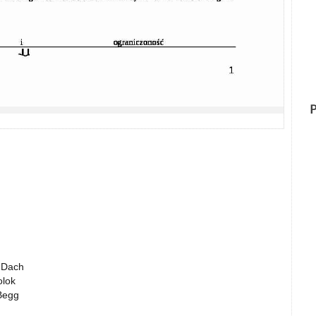
P
a Dach
olok
 Begg