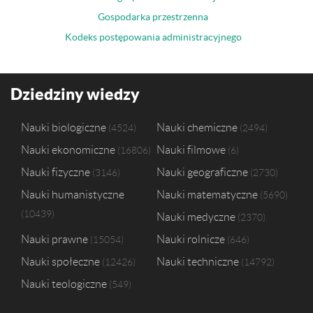
Gospodarka przestrzenna
Kodeks postępowania administracyjnego
Dziedziny wiedzy
Nauki biologiczne
Nauki chemiczne
4524
2494
Nauki ekonomiczne
Nauki filmowe
16806
6
Nauki fizyczne
Nauki geograficzne
3146
2730
Nauki humanistyczne
Nauki matematyczne
5690
10439
Nauki medyczne
2370
Nauki prawne
Nauki rolnicze
15054
646
Nauki społeczne
Nauki techniczne
12426
14792
Nauki teologiczne
549