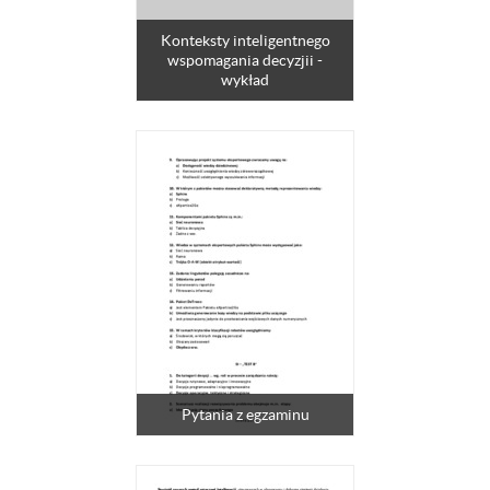
Konteksty inteligentnego
wspomagania decyzjii -
wykład
Pytania z egzaminu