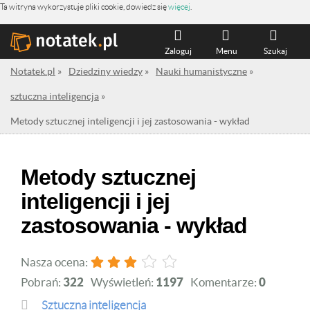
Ta witryna wykorzystuje pliki cookie, dowiedz się
więcej
.
Zaloguj
Menu
Szukaj
Notatek.pl
»
Dziedziny wiedzy
»
Nauki humanistyczne
»
sztuczna inteligencja
»
Metody sztucznej inteligencji i jej zastosowania - wykład
Metody sztucznej
inteligencji i jej
zastosowania - wykład
Nasza ocena:
Pobrań:
322
Wyświetleń:
1197
Komentarze:
0
sztuczna inteligencja