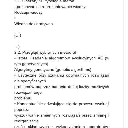
2.1. Obszary SI i typologia metod
- poznawanie i reprezentowanie wiedzy
Rodzaje wiedzy
•
Wiedza deklaratywna
(…)
…)
2.2. Przegląd wybranych metod SI
- istota i zadania algorytmów ewolucyjnych AE (w
tym genetycznych)
Algorytmy genetyczne (genetic algorithms)
• Użyteczne przy szukaniu optymalnych rozwiązań
dla specyficznych
problemów poprzez badanie dużej liczby możliwych
rozwiązań tego
problemu
• Konceptualnie odwołujące się do procesu ewolucji
poprzez
wyszukiwanie zmiennych rozwiązań przez zmianę i
reorganizację
części składowych z wykorzystaniem operatorów: