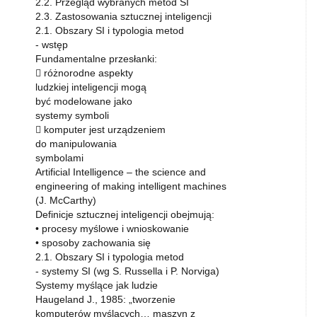
2.2. Przegląd wybranych metod SI
2.3. Zastosowania sztucznej inteligencji
2.1. Obszary SI i typologia metod
- wstęp
Fundamentalne przesłanki:
 różnorodne aspekty
ludzkiej inteligencji mogą
być modelowane jako
systemy symboli
 komputer jest urządzeniem
do manipulowania
symbolami
Artificial Intelligence – the science and
engineering of making intelligent machines
(J. McCarthy)
Definicje sztucznej inteligencji obejmują:
• procesy myślowe i wnioskowanie
• sposoby zachowania się
2.1. Obszary SI i typologia metod
- systemy SI (wg S. Russella i P. Norviga)
Systemy myślące jak ludzie
Haugeland J., 1985: „tworzenie
komputerów myślących… maszyn z