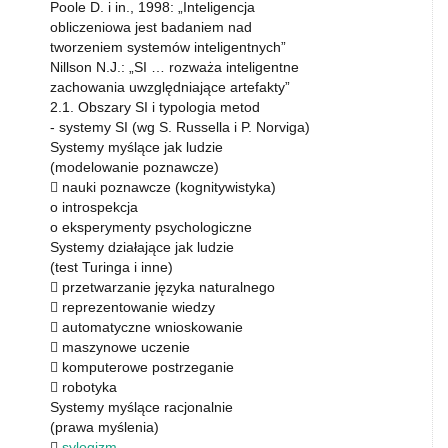
Poole D. i in., 1998: „Inteligencja
obliczeniowa jest badaniem nad
tworzeniem systemów inteligentnych”
Nillson N.J.: „SI … rozważa inteligentne
zachowania uwzględniające artefakty”
2.1. Obszary SI i typologia metod
- systemy SI (wg S. Russella i P. Norviga)
Systemy myślące jak ludzie
(modelowanie poznawcze)
 nauki poznawcze (kognitywistyka)
o introspekcja
o eksperymenty psychologiczne
Systemy działające jak ludzie
(test Turinga i inne)
 przetwarzanie języka naturalnego
 reprezentowanie wiedzy
 automatyczne wnioskowanie
 maszynowe uczenie
 komputerowe postrzeganie
 robotyka
Systemy myślące racjonalnie
(prawa myślenia)

sylogizm