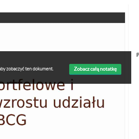
P
Zobacz całą notatkę
ę aby zobaczyć ten dokument.