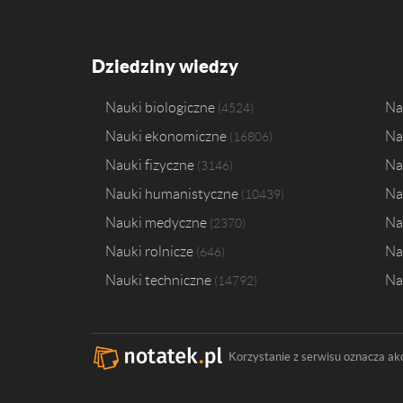
Dziedziny wiedzy
Nauki biologiczne
Na
4524
Nauki ekonomiczne
Na
16806
Nauki fizyczne
Na
3146
Nauki humanistyczne
Na
10439
Nauki medyczne
Na
2370
Nauki rolnicze
Na
646
Nauki techniczne
Na
14792
Korzystanie z serwisu oznacza ak