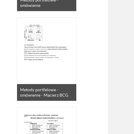
Metody portfelowe -
omówienie
Metody portfelowe -
omówienie - Macierz BCG