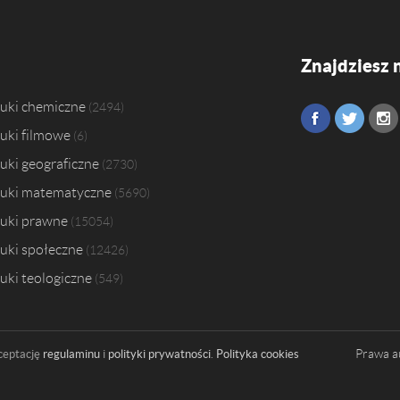
Znajdziesz 
uki chemiczne
2494
uki filmowe
6
uki geograficzne
2730
uki matematyczne
5690
uki prawne
15054
uki społeczne
12426
uki teologiczne
549
Prawa a
ceptację
regulaminu
i
polityki prywatności
.
Polityka cookies