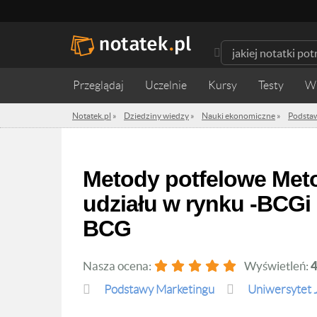
Przeglądaj
Uczelnie
Kursy
Testy
W
Notatek.pl
»
Dziedziny wiedzy
»
Nauki ekonomiczne
»
Podsta
Metody potfelowe Metody portfelowe i macierz wzrostu
udziału w rynku -BCGi
BCG
Nasza ocena:
Wyświetleń:
Podstawy Marketingu
Uniwersytet 