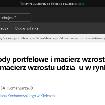
Ta witryna wykorzystuje pliki cookie, dowiedz się
więcej
.
iedza
wy Marketingu
»
Metody potfelowe Metody portfelowe i macierz wzrostu udziału w 
 macierz wzrostu udzia_u w ry
434
Komentarze:
0
Jana Kochanowskiego w Kielcach