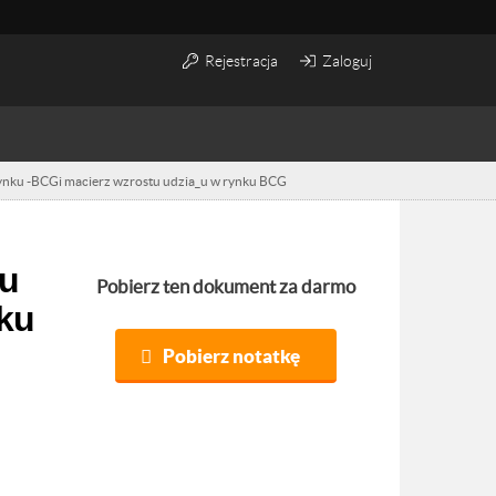
Rejestracja
Zaloguj
rynku -BCGi macierz wzrostu udzia_u w rynku BCG
Pobierz ten dokument za darmo
nku
Pobierz notatkę