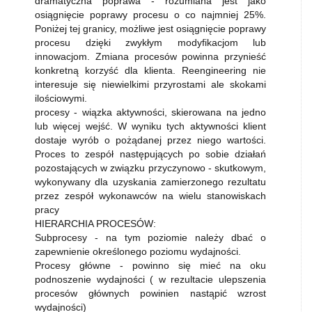
dramatyczna poprawa - rozumiana jest jako
osiągnięcie poprawy procesu o co najmniej 25%.
Poniżej tej granicy, możliwe jest osiągnięcie poprawy
procesu dzięki zwykłym modyfikacjom lub
innowacjom. Zmiana procesów powinna przynieść
konkretną korzyść dla klienta. Reengineering nie
interesuje się niewielkimi przyrostami ale skokami
ilościowymi.
procesy - wiązka aktywności, skierowana na jedno
lub więcej wejść. W wyniku tych aktywności klient
dostaje wyrób o pożądanej przez niego wartości.
Proces to zespół następujących po sobie działań
pozostających w związku przyczynowo - skutkowym,
wykonywany dla uzyskania zamierzonego rezultatu
przez zespół wykonawców na wielu stanowiskach
pracy
HIERARCHIA PROCESÓW:
Subprocesy - na tym poziomie należy dbać o
zapewnienie określonego poziomu wydajności.
Procesy główne - powinno się mieć na oku
podnoszenie wydajności ( w rezultacie ulepszenia
procesów głównych powinien nastąpić wzrost
wydajności)