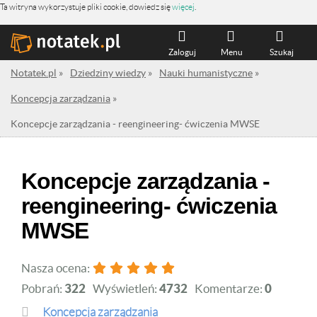
Ta witryna wykorzystuje pliki cookie, dowiedz się
więcej
.
Zaloguj
Menu
Szukaj
Notatek.pl
»
Dziedziny wiedzy
»
Nauki humanistyczne
»
Koncepcja zarządzania
»
Koncepcje zarządzania - reengineering- ćwiczenia MWSE
Koncepcje zarządzania -
reengineering- ćwiczenia
MWSE
Nasza ocena:
Pobrań:
322
Wyświetleń:
4732
Komentarze:
0
Koncepcja zarządzania