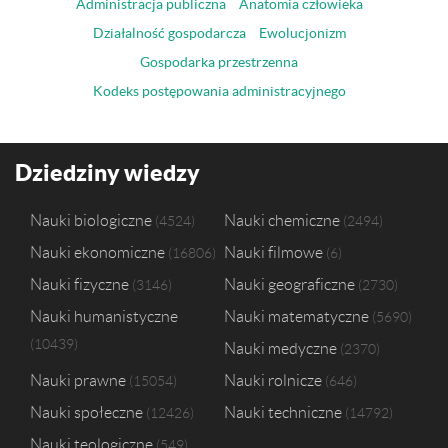
Administracja publiczna
Anatomia człowieka
Działalność gospodarcza
Ewolucjonizm
Gospodarka przestrzenna
Kodeks postępowania administracyjnego
Dziedziny wiedzy
Nauki biologiczne
Nauki chemiczne
4524
2494
Nauki ekonomiczne
Nauki filmowe
16806
6
Nauki fizyczne
Nauki geograficzne
3146
2730
Nauki humanistyczne
Nauki matematyczne
5690
10439
Nauki medyczne
2370
Nauki prawne
Nauki rolnicze
15054
646
Nauki społeczne
Nauki techniczne
12426
14792
Nauki teologiczne
549