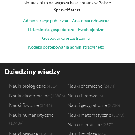
Notatek.pl to największa baza notatek w Polsce.
Sprawdź teraz:
Administracja publiczna
Anatomia człowieka
Działalność gospodarcza
Ewolucjonizm
Gospodarka przestrzenna
Kodeks postępowania administracyjnego
Dziedziny wiedzy
Nauki biologiczne
Nauki chemiczne
4524
2494
Nauki ekonomiczne
Nauki filmowe
16806
6
Nauki fizyczne
Nauki geograficzne
3146
2730
Nauki humanistyczne
Nauki matematyczne
5690
10439
Nauki medyczne
2370
Nauki prawne
Nauki rolnicze
15054
646