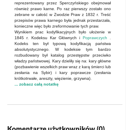
reprezentowany przez Sperczyńskiego obejmował
również prawo karne. Po raz pierwszy zostało ono
zebrane w całość w Zwodzie Praw z 1832 r. Treść
przepisów prawa karnego była jednak przestarzała,
konieczne więc było zreformowanie tych praw.
Wynikiem prac kodyfikacyjnych było ułożenie w
1845 r. Kodeksu Kar Głównych i
Poprawczych
.
Kodeks ten był typową kodyfikacją państwa
absolutystycznego. W kodeksie tym bardzo
rozbudowany był katalog przestępstw przeciwko
władzy państwowej. Kary dzieliły się na: kary główne
(pozbawienie wszelkich praw wraz z karą śmierci lub
zesłania na Sybir) i kary poprawcze (zesłania
krótkotrwałe, areszty, więzienie, grzywna).
... zobacz całą notatkę
Komentarze użytkowników (
0
)