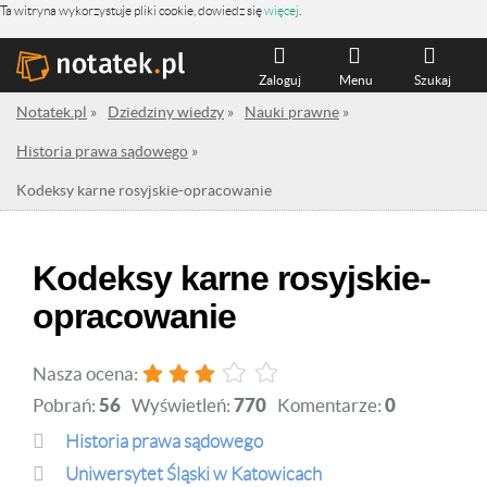
Ta witryna wykorzystuje pliki cookie, dowiedz się
więcej
.
Zaloguj
Menu
Szukaj
Notatek.pl
»
Dziedziny wiedzy
»
Nauki prawne
»
Historia prawa sądowego
»
Kodeksy karne rosyjskie-opracowanie
Kodeksy karne rosyjskie-
opracowanie
Nasza ocena:
Pobrań:
56
Wyświetleń:
770
Komentarze:
0
Historia prawa sądowego
Uniwersytet Śląski w Katowicach