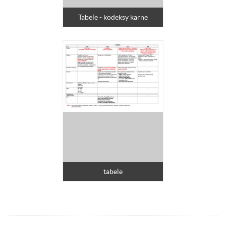
Tabele - kodeksy karne
tabele