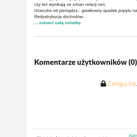
czy też wynikają ze zmian relacji cen.
Ucieczka od pieniądza - gwałtowny spadek popytu n
Redystrybucja dochodów…
... zobacz całą notatkę
Komentarze użytkowników (
0
)
Zaloguj się
Admi