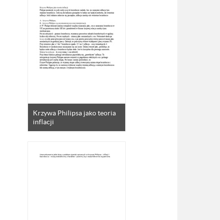
Krzywa Philipsa jako teoria
inflacji