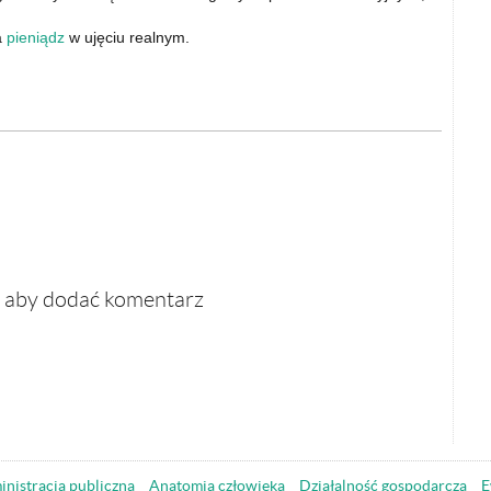
a
pieniądz
w ujęciu realnym.
, aby dodać komentarz
nistracja publiczna
Anatomia człowieka
Działalność gospodarcza
E