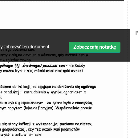
P
Zobacz całą notatkę
 aby zobaczyć ten dokument.