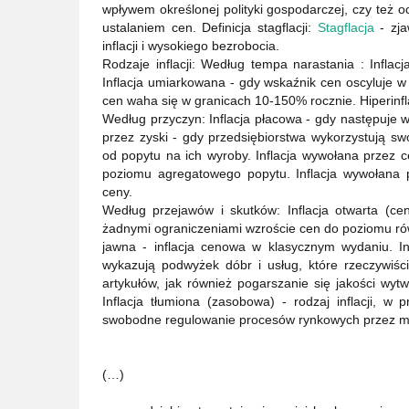
wpływem określonej polityki gospodarczej, czy też
ustalaniem cen. Definicja stagflacji:
Stagflacja
- zja
inflacji i wysokiego bezrobocia.
Rodzaje inflacji: Według tempa narastania : Inflac
Inflacja umiarkowana - gdy wskaźnik cen oscyluje w 
cen waha się w granicach 10-150% rocznie. Hiperinf
Według przyczyn: Inflacja płacowa - gdy następuje w
przez zyski - gdy przedsiębiorstwa wykorzystują sw
od popytu na ich wyroby. Inflacja wywołana przez 
poziomu agregatowego popytu. Inflacja wywołana p
ceny.
Według przejawów i skutków: Inflacja otwarta (cen
żadnymi ograniczeniami wzroście cen do poziomu rów
jawna - inflacja cenowa w klasycznym wydaniu. Infl
wykazują podwyżek dóbr i usług, które rzeczywiśc
artykułów, jak również pogarszanie się jakości wy
Inflacja tłumiona (zasobowa) - rodzaj inflacji, w 
swobodne regulowanie procesów rynkowych przez 
(…)