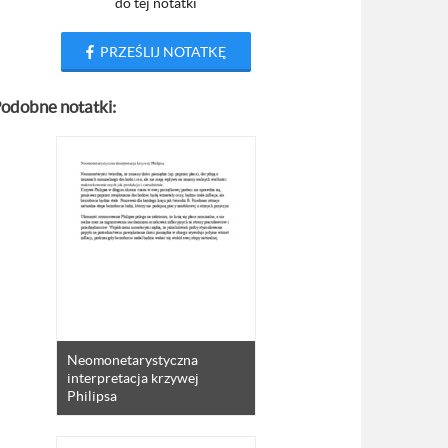
do tej notatki
PRZEŚLIJ NOTATKĘ
odobne notatki:
Neomonetarystyczna
interpretacja krzywej
Philipsa