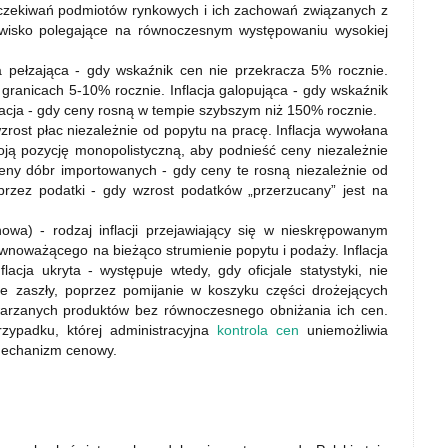
 oczekiwań podmiotów rynkowych i ich zachowań związanych z
wisko polegające na równoczesnym występowaniu wysokiej
ja pełzająca - gdy wskaźnik cen nie przekracza 5% rocznie.
granicach 5-10% rocznie. Inflacja galopująca - gdy wskaźnik
lacja - gdy ceny rosną w tempie szybszym niż 150% rocznie.
zrost płac niezależnie od popytu na pracę. Inflacja wywołana
oją pozycję monopolistyczną, aby podnieść ceny niezależnie
ceny dóbr importowanych - gdy ceny te rosną niezależnie od
rzez podatki - gdy wzrost podatków „przerzucany” jest na
owa) - rodzaj inflacji przejawiający się w nieskrępowanym
noważącego na bieżąco strumienie popytu i podaży. Inflacja
acja ukryta - występuje wtedy, gdy oficjale statystyki, nie
ie zaszły, poprzez pomijanie w koszyku części drożejących
twarzanych produktów bez równoczesnego obniżania ich cen.
przypadku, której administracyjna
kontrola cen
uniemożliwia
mechanizm cenowy.