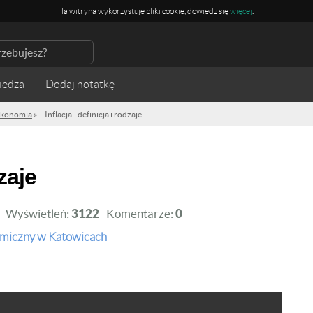
Ta witryna wykorzystuje pliki cookie, dowiedz się
więcej
.
iedza
konomia
»
Inflacja - definicja i rodzaje
dzaje
Wyświetleń:
3122
Komentarze:
0
miczny w Katowicach