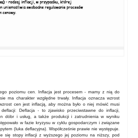
gólnego poziomu cen. Inflacja jest procesem - mamy z nią do
ie ma charakter względne trwały. Inflacja oznacza wzrost
wzrost cen jest inflacją, aby można było o niej mówić musi
eflacji: Deflacja - to zjawisko przeciwstawne do inflacji,
 dóbr i usług, a także produkcji i zatrudnienia w wyniku
stępowało w fazie kryzysu w cyklu gospodarczym i związane
ytem (luka deflacyjna). Współcześnie prawie nie występuje.
nie się stopy inflacji z wyższego jej poziomu na niższy, pod