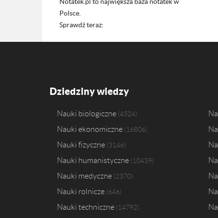
Notatek.pl to największa baza notatek w
Polsce.
Sprawdź teraz:
Dziedziny wiedzy
Nauki biologiczne
Na
4524
Nauki ekonomiczne
Na
16806
Nauki fizyczne
Na
3146
Nauki humanistyczne
Na
10439
Nauki medyczne
Na
2370
Nauki rolnicze
Na
646
Nauki techniczne
Na
14792