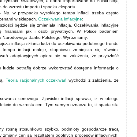
na rynkach światowych, a dobra importowane do Polski stają
o do wzrostu importu i spadku eksportu.
 - Np. w przypadku wysokiego tempa inflacji trzeba często
 cenami w sklepach.
Oczekiwania inflacyjne
:
złości będzie się zmieniała inflacja. Oczekiwania inflacyjne
się finansami jak i osób prywatnych. W Polsce badaniem
nie Narodowego Banku Polskiego. Wyróżniamy:
ejsza inflacja skłania ludzi do oczekiwania podobnego trendu
e tempo inflacji maleje, stopniowo zmniejsza się również
kiwań adaptacyjnych opiera się na założeniu, że przyszłość
 ludzie potrafią dobrze wykorzystać dostępne informacje o
ją.
Teoria racjonalnych oczekiwań
wychodzi z założenia, że
sowania cenowego. Zjawisko inflacji sprawia, iż w obiegu
efekcie do wzrostu cen. Tym samym oznacza to, iż spada siła
ceny rosną stosunkowo szybko, podmioty gospodarcze tracą
zy zmiany cen są rezultatem ogólnych procesów inflacyjnych,