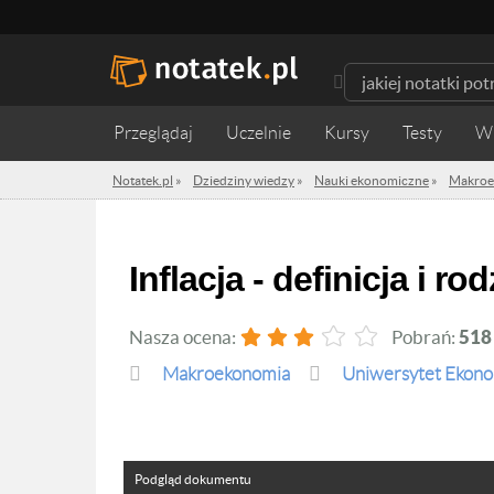
Przeglądaj
Uczelnie
Kursy
Testy
W
Notatek.pl
»
Dziedziny wiedzy
»
Nauki ekonomiczne
»
Makroe
Inflacja - definicja i ro
Nasza ocena:
Pobrań:
518
Makroekonomia
Uniwersytet Ekono
Podgląd dokumentu