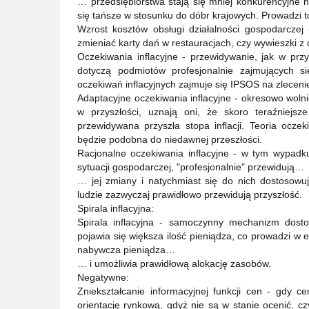
… przedsiębiorstwa stają się mniej konkurencyjne 
się tańsze w stosunku do dóbr krajowych. Prowadzi t
Wzrost kosztów obsługi działalności gospodarczej
zmieniać karty dań w restauracjach, czy wywieszki z
Oczekiwania inflacyjne - przewidywanie, jak w przys
dotyczą podmiotów profesjonalnie zajmujących 
oczekiwań inflacyjnych zajmuje się IPSOS na zlece
Adaptacyjne oczekiwania inflacyjne - okresowo wolni
w przyszłości, uznają oni, że skoro teraźniejsz
przewidywana przyszła stopa inflacji. Teoria ocze
będzie podobna do niedawnej przeszłości.
Racjonalne oczekiwania inflacyjne - w tym wypadku
sytuacji gospodarczej, "profesjonalnie" przewidują…
… jej zmiany i natychmiast się do nich dostosowu
ludzie zazwyczaj prawidłowo przewidują przyszłość.
Spirala inflacyjna:
Spirala inflacyjna - samoczynny mechanizm dosto
pojawia się większa ilość pieniądza, co prowadzi w 
nabywcza pieniądza…
… i umożliwia prawidłową alokację zasobów.
Negatywne:
Zniekształcanie informacyjnej funkcji cen - gdy 
orientację rynkową, gdyż nie są w stanie ocenić, c