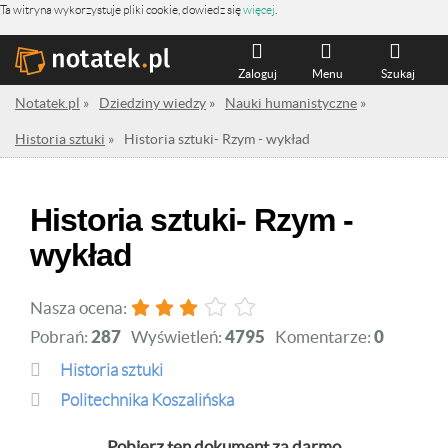
Ta witryna wykorzystuje pliki cookie, dowiedz się
więcej
.
Zaloguj
Menu
Szukaj
Notatek.pl
»
Dziedziny wiedzy
»
Nauki humanistyczne
»
Historia sztuki
»
Historia sztuki- Rzym - wykład
Historia sztuki- Rzym -
wykład
Nasza ocena:
Pobrań:
287
Wyświetleń:
4795
Komentarze:
0
Historia sztuki
Politechnika Koszalińska
Pobierz ten dokument za darmo