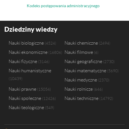
Kodeks postępowania administracyjnego
Dziedziny wiedzy
Nauki biologiczne
Nauki chemiczne
4524
2494
Nauki ekonomiczne
Nauki filmowe
16806
6
Nauki fizyczne
Nauki geograficzne
3146
2730
Nauki humanistyczne
Nauki matematyczne
5690
10439
Nauki medyczne
2370
Nauki prawne
Nauki rolnicze
15054
646
Nauki społeczne
Nauki techniczne
12426
14792
Nauki teologiczne
549