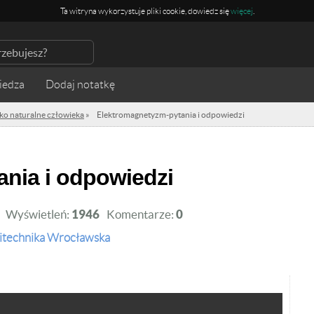
Ta witryna wykorzystuje pliki cookie, dowiedz się
więcej
.
iedza
ko naturalne człowieka
»
Elektromagnetyzm-pytania i odpowiedzi
ania i odpowiedzi
Wyświetleń:
1946
Komentarze:
0
itechnika Wrocławska