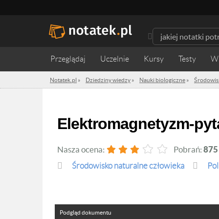
Przeglądaj
Uczelnie
Kursy
Testy
W
Notatek.pl
»
Dziedziny wiedzy
»
Nauki biologiczne
»
Środowis
Elektromagnetyzm-pyt
Nasza ocena:
Pobrań:
875
Środowisko naturalne człowieka
Pol
Podgląd dokumentu