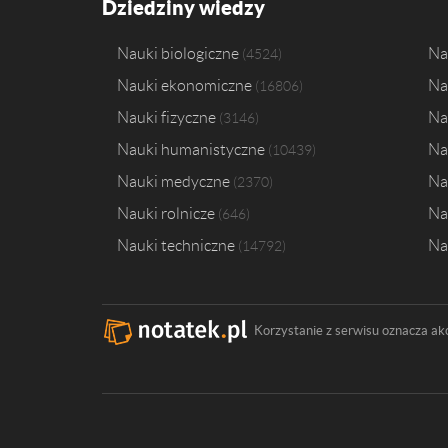
Dziedziny wiedzy
Nauki biologiczne
Na
4524
Nauki ekonomiczne
Na
16806
Nauki fizyczne
Na
3146
Nauki humanistyczne
Na
10439
Nauki medyczne
Na
2370
Nauki rolnicze
Na
646
Nauki techniczne
Na
14792
Korzystanie z serwisu oznacza ak