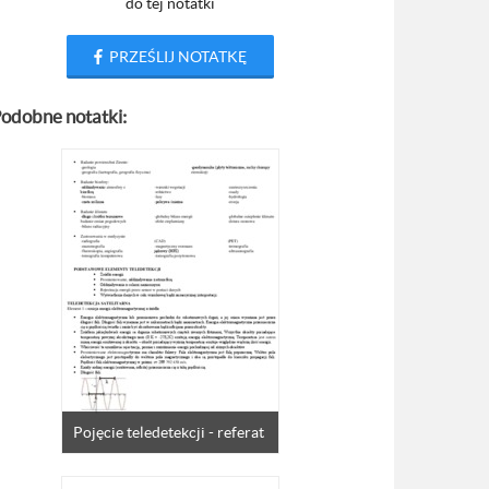
do tej notatki
PRZEŚLIJ NOTATKĘ
odobne notatki:
Pojęcie teledetekcji - referat