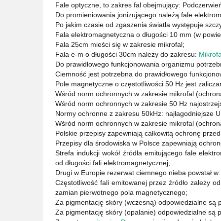
Fale optyczne, to zakres fal obejmujący: Podczerwień
Do promieniowania jonizującego należą fale elektr
Po jakim czasie od zgaszenia światła występuje szczy
Fala elektromagnetyczna o długości 10 mm (w powietr
Fala 25cm mieści się w zakresie mikrofal;
Fala e-m o długości 30cm należy do zakresu:
Mikrofa
Do prawidłowego funkcjonowania organizmu potrzebn
Ciemność jest potrzebna do prawidłowego funkcjon
Pole magnetyczne o częstotliwości 50 Hz jest zalic
Wśród norm ochronnych w zakresie mikrofal (ochrona 
Wśród norm ochronnych w zakresie 50 Hz najostrzejs
Normy ochronne z zakresu 50kHz: najłagodniejsze 
Wśród norm ochronnych w zakresie mikrofal (ochron
Polskie przepisy zapewniają całkowitą ochronę prze
Przepisy dla środowiska w Polsce zapewniają ochro
Strefa indukcji wokół źródła emitującego fale elek
od długości fali elektromagnetycznej;
Drugi w Europie rezerwat ciemnego nieba powstał w: 
Częstotliwość fali emitowanej przez źródło zależy o
zamian pierwotnego pola magnetycznego;
Za pigmentację skóry (wczesną) odpowiedzialne są 
Za pigmentację skóry (opalanie) odpowiedzialne są 