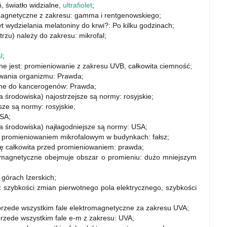
, światło widzialne,
ultrafiolet
;
omagnetyczne z zakresu: gamma i rentgenowskiego;
t wydzielania melatoniny do krwi?: Po kilku godzinach;
zu) należy do zakresu: mikrofal;
l
;
e jest: promieniowanie z zakresu UVB, całkowita ciemność;
owania organizmu: Prawda;
zane do kancerogenów: Prawda;
środowiska) najostrzejsze są normy: rosyjskie;
ze są normy: rosyjskie;
USA;
a środowiska) najłagodniejsze są normy: USA;
d promieniowaniem mikrofalowym w budynkach: fałsz;
nę całkowita przed promieniowaniem: prawda;
tromagnetyczne obejmuje obszar o promieniu: dużo mniejszym
górach Izerskich;
d: szybkości zmian pierwotnego pola elektrycznego, szybkości
przede wszystkim fale elektromagnetyczne za zakresu UVA;
przede wszystkim fale e-m z zakresu: UVA;