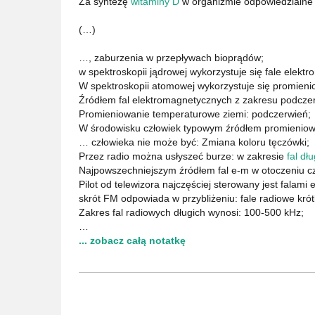
Za syntezę
witaminy D
w organizmie odpowiedzialne 
(…)
…, zaburzenia w przepływach bioprądów;
w spektroskopii jądrowej wykorzystuje się fale elek
W spektroskopii atomowej wykorzystuje się promieni
Źródłem fal elektromagnetycznych z zakresu podczerw
Promieniowanie temperaturowe ziemi: podczerwień;
W środowisku człowiek typowym źródłem promieniow
… człowieka nie może być: Zmiana koloru tęczówki;
Przez radio można usłyszeć burze: w zakresie
fal dł
Najpowszechniejszym źródłem fal e-m w otoczeniu czł
Pilot od telewizora najczęściej sterowany jest falami
skrót FM odpowiada w przybliżeniu: fale radiowe kró
Zakres fal radiowych długich wynosi: 100-500 kHz;
…
... zobacz całą notatkę