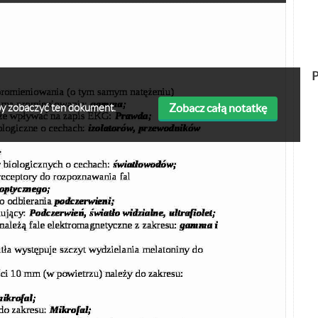
P
Zobacz całą notatkę
 aby zobaczyć ten dokument.