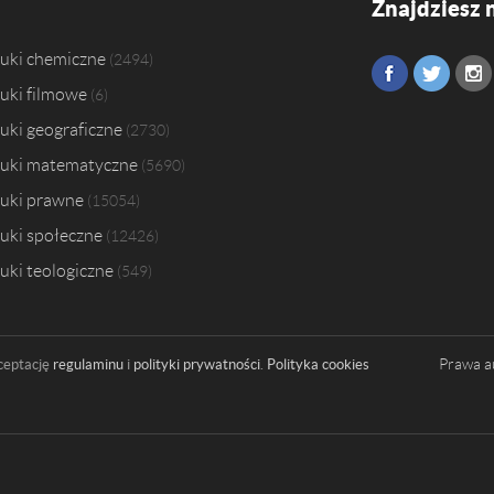
Znajdziesz 
uki chemiczne
2494
uki filmowe
6
uki geograficzne
2730
uki matematyczne
5690
uki prawne
15054
uki społeczne
12426
uki teologiczne
549
Prawa a
ceptację
regulaminu
i
polityki prywatności
.
Polityka cookies