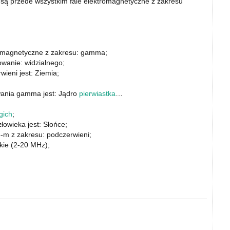
są przede wszystkim fale elektromagnetyczne z zakresu
tromagnetyczne z zakresu: gamma;
owanie: widzialnego;
ieni jest: Ziemia;
ania gamma jest: Jądro
pierwiastka
…
ugich
;
owieka jest: Słońce;
 e-m z zakresu: podczerwieni;
tkie (2-20 MHz);