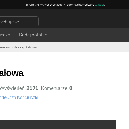
Ta witryna wykorzystuje pliki cookie, dowiedz się
więcej
.
iedza
amin - spółka kapitałowa
tałowa
Wyświetleń:
2191
Komentarze:
0
Tadeusza Kościuszki