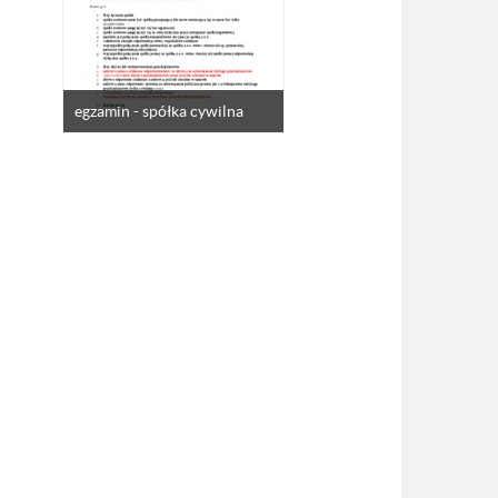
egzamin - spółka cywilna