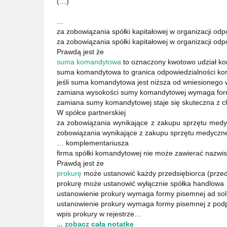
(…)
…
za zobowiązania spółki kapitałowej w organizacji odpo
za zobowiązania spółki kapitałowej w organizacji odp
Prawdą jest że
suma komandytowa
to oznaczony kwotowo udział ko
suma komandytowa to granica odpowiedzialności ko
jeśli suma komandytowa jest niższa od wniesionego
zamiana wysokości sumy komandytowej wymaga fo
zamiana sumy komandytowej staje się skuteczna z chw
W spółce partnerskiej
za zobowiązania wynikające z zakupu sprzętu medy
zobowiązania wynikające z zakupu sprzętu medyczn
… komplementariusza
firma spółki komandytowej nie może zawierać nazwi
Prawdą jest że
prokurę
może ustanowić każdy przedsiębiorca (przed
prokurę może ustanowić wyłącznie spółka handlowa
ustanowienie prokury wymaga formy pisemnej ad so
ustanowienie prokury wymaga formy pisemnej z pod
wpis prokury w rejestrze…
... zobacz całą notatkę