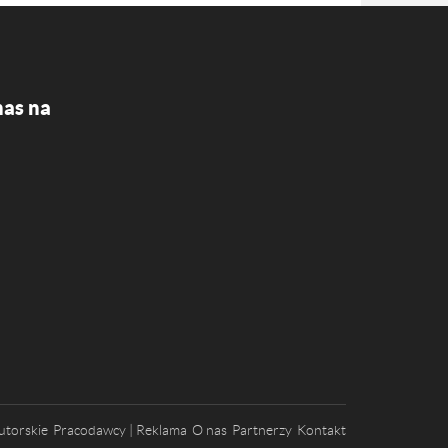
nas na
utorskie
Pracodawcy | Reklama
O nas
Partnerzy
Kontakt