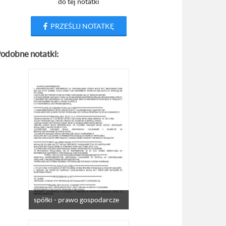
do tej notatki
PRZEŚLIJ NOTATKĘ
odobne notatki:
spółki - prawo gospodarcze