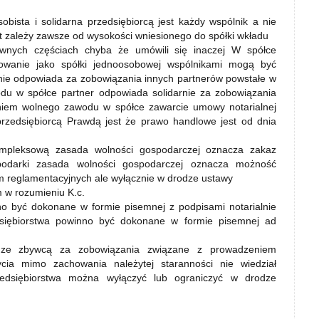
bista i solidarna przedsiębiorcą jest każdy wspólnik a nie
at zależy zawsze od wysokości wniesionego do spółki wkładu
ównych częściach chyba że umówili się inaczej W spółce
jonowanie jako spółki jednoosobowej wspólnikami mogą być
 nie odpowiada za zobowiązania innych partnerów powstałe w
u w spółce partner odpowiada solidarnie za zobowiązania
niem wolnego zawodu w spółce zawarcie umowy notarialnej
przedsiębiorcą Prawdą jest że prawo handlowe jest od dnia
kompleksową zasada wolności gospodarczej oznacza zakaz
podarki zasada wolności gospodarczej oznacza możność
reglamentacyjnych ale wyłącznie w drodze ustawy
m w rozumieniu K.c.
no być dokonane w formie pisemnej z podpisami notarialnie
dsiębiorstwa powinno być dokonane w formie pisemnej ad
e ze zbywcą za zobowiązania związane z prowadzeniem
cia mimo zachowania należytej staranności nie wiedział
edsiębiorstwa można wyłączyć lub ograniczyć w drodze