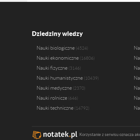
Dziedziny wiedzy
Nauki biologiczne
Na
4524
Nauki ekonomiczne
Na
16806
Nauki fizyczne
Na
3146
Nauki humanistyczne
Na
10439
Nauki medyczne
Na
2370
Nauki rolnicze
Na
646
Nauki techniczne
Na
14792
Korzystanie z serwisu oznacza ak