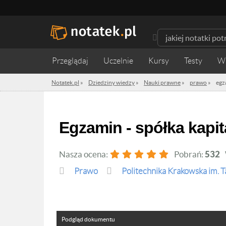
Przeglądaj
Uczelnie
Kursy
Testy
W
Notatek.pl
»
Dziedziny wiedzy
»
Nauki prawne
»
prawo
»
egz
egzamin - spółka kapi
Nasza ocena:
Pobrań:
532
prawo
Politechnika Krakowska im. 
Podgląd dokumentu