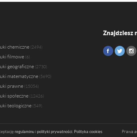
Znajdziesz 
uki chemiczne
2494
uki filmowe
6
uki geograficzne
2730
uki matematyczne
5690
uki prawne
15054
uki społeczne
12426
uki teologiczne
549
Prawa a
ceptację
regulaminu
i
polityki prywatności
.
Polityka cookies