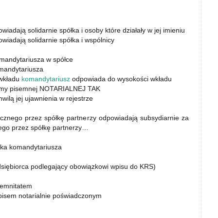
wiadają solidarnie spółka i osoby które działały w jej imieniu
owiadają solidarnie spółka i wspólnicy
mandytariusza w spółce
mandytariusza
 wkładu
komandytariusz
odpowiada do wysokości wkładu
rmy pisemnej NOTARIALNEJ TAK
ilą jej ujawnienia w rejestrze
cznego przez spółkę partnerzy odpowiadają subsydiarnie za
ego przez spółkę partnerzy…
ska komandytariusza
siębiorca podlegający obowiązkowi wpisu do KRS)
lemnitatem
pisem notarialnie poświadczonym