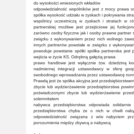
do wysokości wniesionych wkładów
odpowiedzialność wspólników jest z mocy prawa oso
spółka wysokość udziału w zyskach i pokrywania str
wspólnicy uczestniczą w zyskach i stratach w r
partnerskiej możliwe jest przejściowe jej funkc
zarówno osoby fizyczne jak i osoby prawne partner
związku z wykonywaniem przez nich wolnego zawod
innych partnerów powstałe w związku z wykonywa
powoduje powstanie spółki spółka partnerska jest 
wejścia w życie KS. Odrębną gałęzią prawa
prawo handlowe jest wyłącznie tzw. dziedziną 
nadmiernej integracji ustawodawcy w sferę gos
swobodnego wprowadzania przez ustawodawcę norm 
Prawdą jest że spółka akcyjna jest przedsiębiorstwe
zbycie lub wydzierżawienie przedsiębiorstwa powin
poświadczonymi zbycie lub wydzierżawienie prze
solemnitatem
nabywca przedsiębiorstwa odpowiada solidarni
przedsiębiorstwa chyba że o nich w chwili naby
odpowiedzialność związana z w/w nabyciem prz
porozumienia między zbywcą a nabywcą