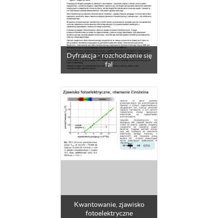
Dyfrakcja - rozchodzenie się
fal
Kwantowanie, zjawisko
fotoelektryczne