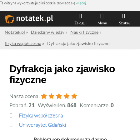
Ta witryna wykorzystuje pliki cookie, dowiedz się
więcej
.
Zaloguj
Menu
Szukaj
Notatek.pl
»
Dziedziny wiedzy
»
Nauki fizyczne
»
fizyka współczesna
»
Dyfrakcja jako zjawisko fizyczne
Dyfrakcja jako zjawisko
fizyczne
Nasza ocena:
Pobrań:
21
Wyświetleń:
868
Komentarze:
0
fizyka współczesna
Uniwersytet Gdański
Pobierz ten dokument za darmo