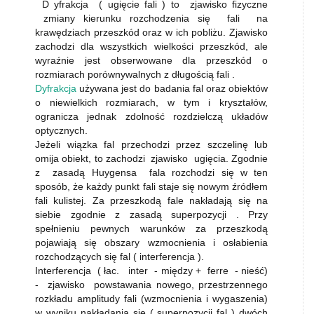
D yfrakcja ( ugięcie fali ) to zjawisko fizyczne
zmiany kierunku rozchodzenia się fali na
krawędziach przeszkód oraz w ich pobliżu. Zjawisko
zachodzi dla wszystkich wielkości przeszkód, ale
wyraźnie jest obserwowane dla przeszkód o
rozmiarach porównywalnych z długością fali .
Dyfrakcja
używana jest do badania fal oraz obiektów
o niewielkich rozmiarach, w tym i kryształów,
ogranicza jednak zdolność rozdzielczą układów
optycznych.
Jeżeli wiązka fal przechodzi przez szczelinę lub
omija obiekt, to zachodzi zjawisko ugięcia. Zgodnie
z zasadą Huygensa fala rozchodzi się w ten
sposób, że każdy punkt fali staje się nowym źródłem
fali kulistej. Za przeszkodą fale nakładają się na
siebie zgodnie z zasadą superpozycji . Przy
spełnieniu pewnych warunków za przeszkodą
pojawiają się obszary wzmocnienia i osłabienia
rozchodzących się fal ( interferencja ).
Interferencja ( łac. inter - między + ferre - nieść)
- zjawisko powstawania nowego, przestrzennego
rozkładu amplitudy fali (wzmocnienia i wygaszenia)
w wyniku nakładania się ( superpozycji fal ) dwóch