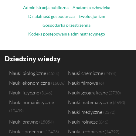
Administracja publiczna
Anatomia człowieka
Działalność gospodarcza
Ewolucjonizm
Gospodarka przestrzenna
Kodeks postępowania administracyjnego
Dziedziny wiedzy
Nauki biologiczne
Nauki chemiczne
4524
2494
Nauki ekonomiczne
Nauki filmowe
16806
6
Nauki fizyczne
Nauki geograficzne
3146
2730
Nauki humanistyczne
Nauki matematyczne
5690
10439
Nauki medyczne
2370
Nauki prawne
Nauki rolnicze
15054
646
Nauki społeczne
Nauki techniczne
12426
14792