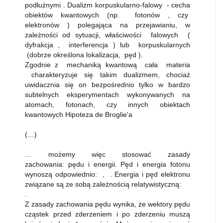
podłużnymi . Dualizm korpuskularno-falowy - cecha
obiektów kwantowych (np. fotonów , czy
elektronów ) polegająca na przejawianiu, w
zależności od sytuacji, właściwości falowych (
dyfrakcja , interferencja ) lub korpuskularnych
(dobrze określona lokalizacja, pęd ).
Zgodnie z mechaniką kwantową cała materia
charakteryzuje się takim dualizmem, chociaż
uwidacznia się on bezpośrednio tylko w bardzo
subtelnych eksperymentach wykonywanych na
atomach, fotonach, czy innych obiektach
kwantowych Hipoteza de Broglie'a
(…)
… możemy więc stosować zasady
zachowania: pędu i energii. Pęd i energia fotonu
wynoszą odpowiednio: , . Energia i pęd elektronu
związane są ze sobą zależnością relatywistyczną:
.
Z zasady zachowania pędu wynika, że wektory pędu
cząstek przed zderzeniem i po zderzeniu muszą