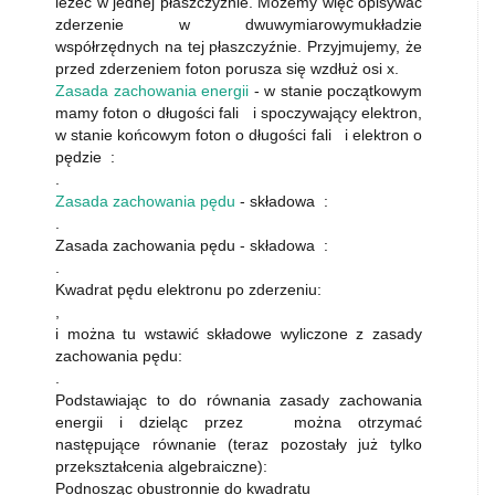
leżeć w jednej płaszczyźnie. Możemy więc opisywać
zderzenie w dwuwymiarowymukładzie
współrzędnych na tej płaszczyźnie. Przyjmujemy, że
przed zderzeniem foton porusza się wzdłuż osi x.
Zasada zachowania energii
- w stanie początkowym
mamy foton o długości fali i spoczywający elektron,
w stanie końcowym foton o długości fali i elektron o
pędzie :
.
Zasada zachowania pędu
- składowa :
.
Zasada zachowania pędu - składowa :
.
Kwadrat pędu elektronu po zderzeniu:
,
i można tu wstawić składowe wyliczone z zasady
zachowania pędu:
.
Podstawiając to do równania zasady zachowania
energii i dzieląc przez można otrzymać
następujące równanie (teraz pozostały już tylko
przekształcenia algebraiczne):
Podnosząc obustronnie do kwadratu