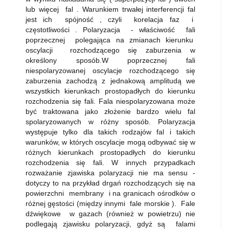
lub więcej fal . Warunkiem trwałej interferencji fal
jest ich spójność , czyli korelacja faz i
częstotliwości . Polaryzacja - właściwość fali
poprzecznej polegająca na zmianach kierunku
oscylacji rozchodzącego się zaburzenia w
określony sposób.W poprzecznej fali
niespolaryzowanej oscylacje rozchodzącego się
zaburzenia zachodzą z jednakową amplitudą we
wszystkich kierunkach prostopadłych do kierunku
rozchodzenia się fali. Fala niespolaryzowana może
być traktowana jako złożenie bardzo wielu fal
spolaryzowanych w różny sposób. Polaryzacja
występuje tylko dla takich rodzajów fal i takich
warunków, w których oscylacje mogą odbywać się w
różnych kierunkach prostopadłych do kierunku
rozchodzenia się fali. W innych przypadkach
rozważanie zjawiska polaryzacji nie ma sensu -
dotyczy to na przykład drgań rozchodzących się na
powierzchni membrany i na granicach ośrodków o
różnej gęstości (między innymi fale morskie ). Fale
dźwiękowe w gazach (również w powietrzu) nie
podlegają zjawisku polaryzacji, gdyż są falami