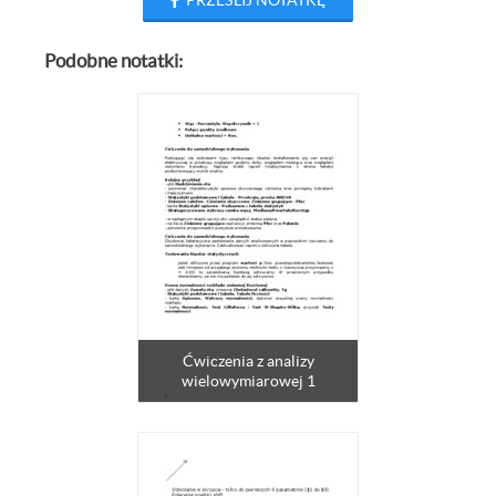
PRZEŚLIJ NOTATKĘ
Podobne notatki:
Ćwiczenia z analizy
wielowymiarowej 1