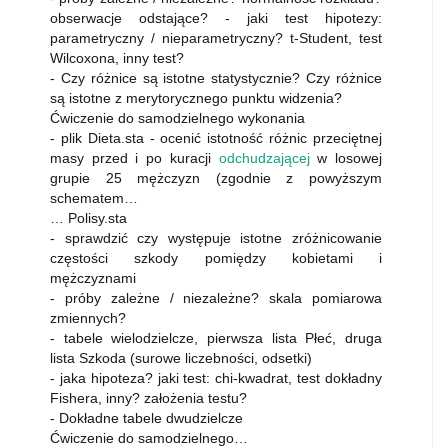
obserwacje odstające? - jaki test hipotezy:
parametryczny / nieparametryczny? t-Student, test
Wilcoxona, inny test?
- Czy różnice są istotne statystycznie? Czy różnice
są istotne z merytorycznego punktu widzenia?
Ćwiczenie do samodzielnego wykonania
- plik Dieta.sta - ocenić istotność różnic przeciętnej
masy przed i po kuracji
odchudzającej
w losowej
grupie 25 mężczyzn (zgodnie z powyższym
schematem…
… Polisy.sta
- sprawdzić czy występuje istotne zróżnicowanie
częstości szkody pomiędzy kobietami i
mężczyznami
- próby zależne / niezależne? skala pomiarowa
zmiennych?
- tabele wielodzielcze, pierwsza lista Płeć, druga
lista Szkoda (surowe liczebności, odsetki)
- jaka hipoteza? jaki test: chi-kwadrat, test dokładny
Fishera, inny? założenia testu?
- Dokładne tabele dwudzielcze
Ćwiczenie do samodzielnego…