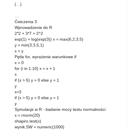
(…)
…
Ćwiczenia 3
Wprowadzenie do R
2*2 + 3*7 + 2^2
exp(1) + log(exp(3)) x = max(6,2,3,5)
y = min(3,3,5,1)
x + y
Pętla for, wyrażenie warunkowe if
x = 0
for (i in 1:10) x = x + 1
x
if (x > 5) y = 0 else y = 1
y
x=3
if (x > 5) y = 0 else y = 1
y
Symulacje w R - badanie mocy testu normalności
x = rnorm(20)
shapiro.test(x)
wynik.SW = numeric(1000)