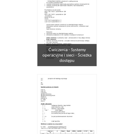
Ćwiczenia - Systemy
operacyjne i sieci - Ścieżka
dostępu