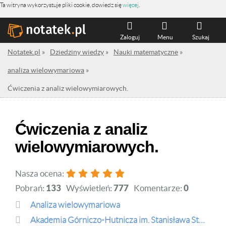
Ta witryna wykorzystuje pliki cookie, dowiedz się
więcej
.
Zaloguj
Menu
Szukaj
Notatek.pl
»
Dziedziny wiedzy
»
Nauki matematyczne
»
analiza wielowymariowa
»
Ćwiczenia z analiz wielowymiarowych.
Ćwiczenia z analiz
wielowymiarowych.
Nasza ocena:
Pobrań:
133
Wyświetleń:
777
Komentarze:
0
analiza wielowymariowa
Akademia Górniczo-Hutnicza im. Stanisława Staszica w Krakowie