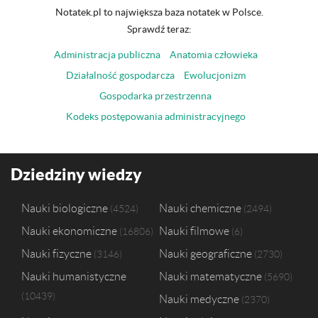
Notatek.pl to największa baza notatek w Polsce.
Sprawdź teraz:
Administracja publiczna
Anatomia człowieka
Działalność gospodarcza
Ewolucjonizm
Gospodarka przestrzenna
Kodeks postępowania administracyjnego
Dziedziny wiedzy
Nauki biologiczne
Nauki chemiczne
4524
2494
Nauki ekonomiczne
Nauki filmowe
16806
6
Nauki fizyczne
Nauki geograficzne
3146
2730
Nauki humanistyczne
Nauki matematyczne
5690
10439
Nauki medyczne
2370