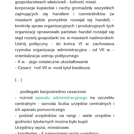
gospodarstwach właścicieli - ludność miast:
korporacje kupieckie i cechy gromadziły wszystkich
zajmujących się handlem i rzemieślników (w
miastach gdzie pomyślnie rozwijał się handel) -
kontrolę spraw organizacyjnych i produkcyjnych tych
organizacji sprawowało państwo handel rozwijał się
stąd rozwój gospodarki zw. w miastach nadmorskich
Ustrój polityczny - do końca VI w. zachowana
rzymska organizacja administracyjna - od VII w. -
orientalizacja ustroju politycznego
- X w. - jego ostateczne ukształtowanie
- Cesarz: +od VII w. nosił tytuł basileusa
(…)
… podlegało bezpośrednio cesarzowi
- rozrost
aparatu administracyjnego
na szczeblu
centralnym - wzrosła liczba urzędów centralnych i
ich aparatu pomocniczego
- podział urzędników na rangi - wiele urzędów i
godności tytularnych można było kupić
Urzędnicy wyżsi, ministrowie:
- logothetes - 4 najważniejsi wyżsi urzędnicy: