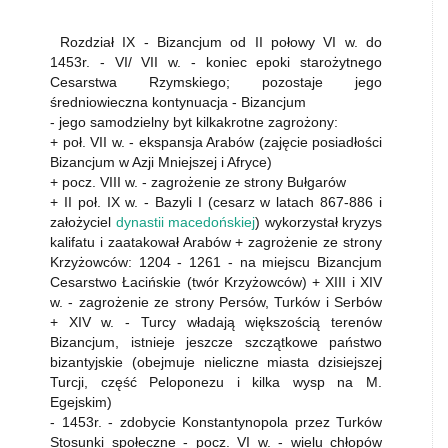
Rozdział IX - Bizancjum od II połowy VI w. do
1453r. - VI/ VII w. - koniec epoki starożytnego
Cesarstwa Rzymskiego; pozostaje jego
średniowieczna kontynuacja - Bizancjum
- jego samodzielny byt kilkakrotne zagrożony:
+ poł. VII w. - ekspansja Arabów (zajęcie posiadłości
Bizancjum w Azji Mniejszej i Afryce)
+ pocz. VIII w. - zagrożenie ze strony Bułgarów
+ II poł. IX w. - Bazyli I (cesarz w latach 867-886 i
założyciel
dynastii macedońskiej
) wykorzystał kryzys
kalifatu i zaatakował Arabów + zagrożenie ze strony
Krzyżowców: 1204 - 1261 - na miejscu Bizancjum
Cesarstwo Łacińskie (twór Krzyżowców) + XIII i XIV
w. - zagrożenie ze strony Persów, Turków i Serbów
+ XIV w. - Turcy władają większością terenów
Bizancjum, istnieje jeszcze szczątkowe państwo
bizantyjskie (obejmuje nieliczne miasta dzisiejszej
Turcji, część Peloponezu i kilka wysp na M.
Egejskim)
- 1453r. - zdobycie Konstantynopola przez Turków
Stosunki społeczne - pocz. VI w. - wielu chłopów