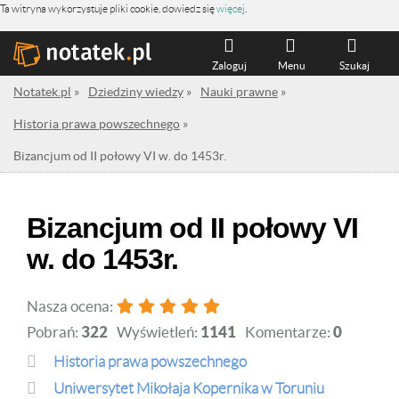
Ta witryna wykorzystuje pliki cookie, dowiedz się
więcej
.
Zaloguj
Menu
Szukaj
Notatek.pl
»
Dziedziny wiedzy
»
Nauki prawne
»
Historia prawa powszechnego
»
Bizancjum od II połowy VI w. do 1453r.
Bizancjum od II połowy VI
w. do 1453r.
Nasza ocena:
Pobrań:
322
Wyświetleń:
1141
Komentarze:
0
Historia prawa powszechnego
Uniwersytet Mikołaja Kopernika w Toruniu