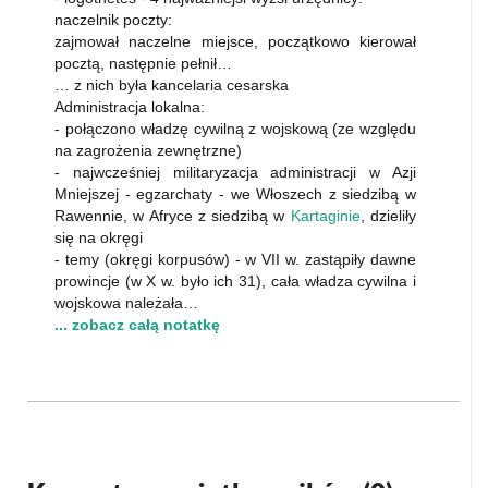
naczelnik poczty:
zajmował naczelne miejsce, początkowo kierował
pocztą, następnie pełnił…
… z nich była kancelaria cesarska
Administracja lokalna:
- połączono władzę cywilną z wojskową (ze względu
na zagrożenia zewnętrzne)
- najwcześniej militaryzacja administracji w Azji
Mniejszej - egzarchaty - we Włoszech z siedzibą w
Rawennie, w Afryce z siedzibą w
Kartaginie
, dzieliły
się na okręgi
- temy (okręgi korpusów) - w VII w. zastąpiły dawne
prowincje (w X w. było ich 31), cała władza cywilna i
wojskowa należała…
... zobacz całą notatkę