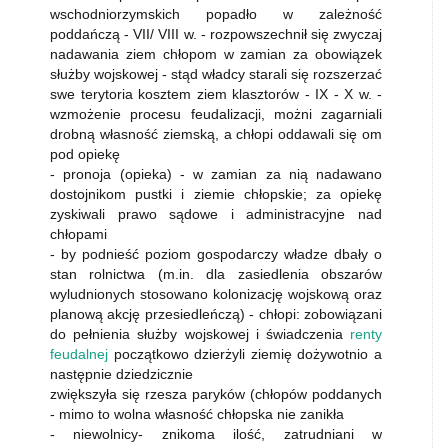
wschodniorzymskich popadło w zależność
poddańczą - VII/ VIII w. - rozpowszechnił się zwyczaj
nadawania ziem chłopom w zamian za obowiązek
służby wojskowej - stąd władcy starali się rozszerzać
swe terytoria kosztem ziem klasztorów - IX - X w. -
wzmożenie procesu feudalizacji, możni zagarniali
drobną własność ziemską, a chłopi oddawali się om
pod opiekę
- pronoja (opieka) - w zamian za nią nadawano
dostojnikom pustki i ziemie chłopskie; za opiekę
zyskiwali prawo sądowe i administracyjne nad
chłopami
- by podnieść poziom gospodarczy władze dbały o
stan rolnictwa (m.in. dla zasiedlenia obszarów
wyludnionych stosowano kolonizację wojskową oraz
planową akcję przesiedleńczą) - chłopi: zobowiązani
do pełnienia służby wojskowej i świadczenia
renty
feudalnej
początkowo dzierżyli ziemię dożywotnio a
następnie dziedzicznie
zwiększyła się rzesza paryków (chłopów poddanych
- mimo to wolna własność chłopska nie zanikła
- niewolnicy- znikoma ilość, zatrudniani w