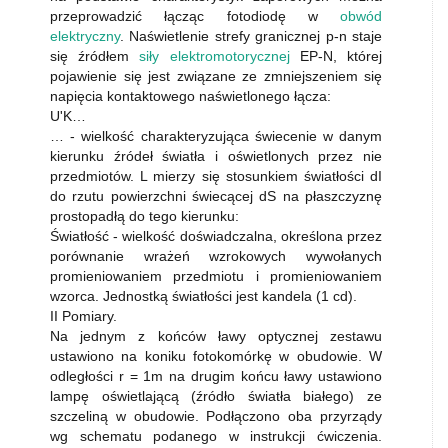
przeprowadzić łącząc fotodiodę w
obwód
elektryczny
. Naświetlenie strefy granicznej p-n staje
się źródłem
siły elektromotorycznej
EP-N, której
pojawienie się jest związane ze zmniejszeniem się
napięcia kontaktowego naświetlonego łącza:
U'K…
… - wielkość charakteryzująca świecenie w danym
kierunku źródeł światła i oświetlonych przez nie
przedmiotów. L mierzy się stosunkiem światłości dI
do rzutu powierzchni świecącej dS na płaszczyznę
prostopadłą do tego kierunku:
Światłość - wielkość doświadczalna, określona przez
porównanie wrażeń wzrokowych wywołanych
promieniowaniem przedmiotu i promieniowaniem
wzorca. Jednostką światłości jest kandela (1 cd).
II Pomiary.
Na jednym z końców ławy optycznej zestawu
ustawiono na koniku fotokomórkę w obudowie. W
odległości r = 1m na drugim końcu ławy ustawiono
lampę oświetlającą (źródło światła białego) ze
szczeliną w obudowie. Podłączono oba przyrządy
wg schematu podanego w instrukcji ćwiczenia.