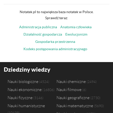
Notatek.pl to największa baza notatek w Polsce.
Sprawdź teraz:
Administracja publiczna
Anatomia człowieka
Działalność gospodarcza
Ewolucjonizm
Gospodarka przestrzenna
Kodeks postępowania administracyjnego
Dziedziny wiedzy
Nauki biologiczne
Nauki chemiczne
4524
2494
Nauki ekonomiczne
Nauki filmowe
16806
6
Nauki fizyczne
Nauki geograficzne
3146
2730
Nauki humanistyczne
Nauki matematyczne
5690
10439