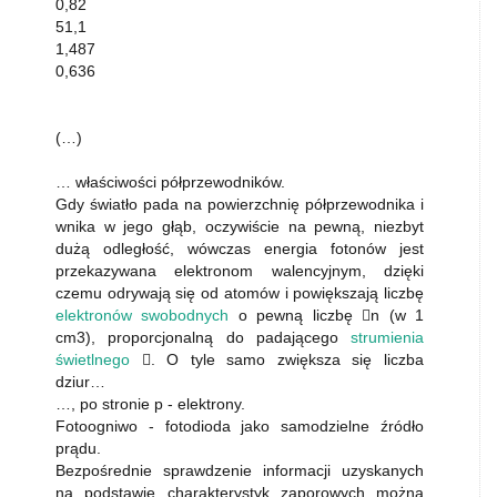
0,82
51,1
1,487
0,636
(…)
… właściwości półprzewodników.
Gdy światło pada na powierzchnię półprzewodnika i
wnika w jego głąb, oczywiście na pewną, niezbyt
dużą odległość, wówczas energia fotonów jest
przekazywana elektronom walencyjnym, dzięki
czemu odrywają się od atomów i powiększają liczbę
elektronów swobodnych
o pewną liczbę n (w 1
cm3), proporcjonalną do padającego
strumienia
świetlnego
. O tyle samo zwiększa się liczba
dziur…
…, po stronie p - elektrony.
Fotoogniwo - fotodioda jako samodzielne źródło
prądu.
Bezpośrednie sprawdzenie informacji uzyskanych
na podstawie charakterystyk zaporowych można