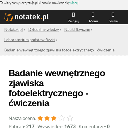
Ta witryna wykorzystuje pliki cookie, dowiedz się
więcej
.
Zaloguj
Menu
Szukaj
Notatek.pl
»
Dziedziny wiedzy
»
Nauki fizyczne
»
Laboratorium podstaw fizyki
»
Badanie wewnętrznego zjawiska fotoelektrycznego - ćwiczenia
Badanie wewnętrznego
zjawiska
fotoelektrycznego -
ćwiczenia
Nasza ocena:
Pobrań:
217
Wyświetleń:
1673
Komentarze:
0