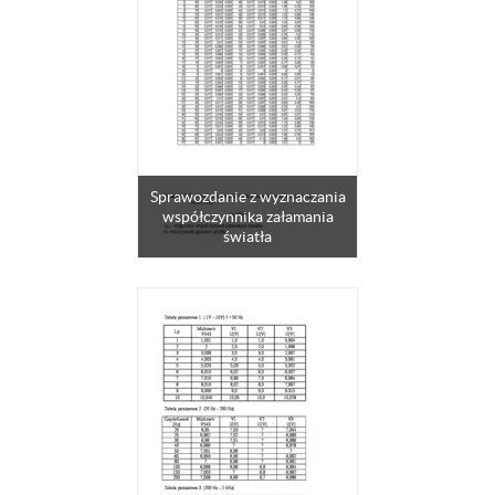
Sprawozdanie z wyznaczania
współczynnika załamania
światła