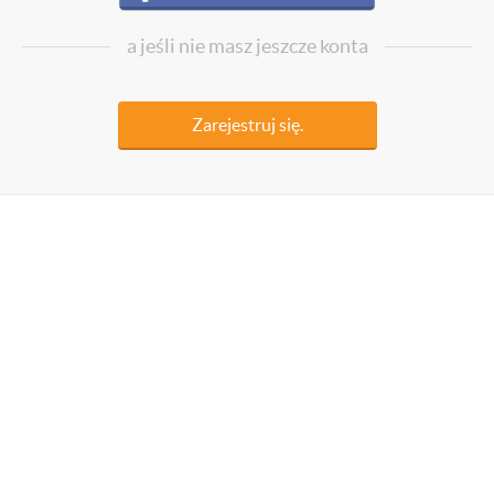
a jeśli nie masz jeszcze konta
Zarejestruj się.